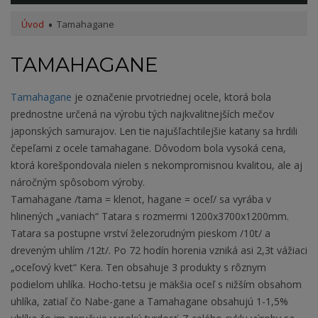
Úvod
Tamahagane
TAMAHAGANE
Tamahagane
je označenie prvotriednej ocele, ktorá bola
prednostne určená na výrobu tých najkvalitnejších mečov
japonských samurajov. Len tie najušľachtilejšie katany sa hrdili
čepeľami z ocele tamahagane. Dôvodom bola vysoká cena,
ktorá korešpondovala nielen s nekompromisnou kvalitou, ale aj
náročným spôsobom výroby.
Tamahagane /tama = klenot, hagane = oceľ/ sa vyrába v
hlinených „vaniach“ Tatara s rozmermi 1200x3700x1200mm.
Tatara sa postupne vrství železorudným pieskom /10t/ a
dreveným uhlím /12t/. Po 72 hodín horenia vzniká asi 2,3t vážiaci
„oceľový kvet“ Kera. Ten obsahuje 3 produkty s rôznym
podielom uhlíka. Hocho-tetsu je mäkšia oceľ s nižším obsahom
uhlíka, zatiaľ čo Nabe-gane a Tamahagane obsahujú 1-1,5%