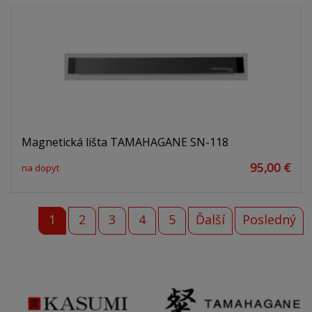
Magnetická lišta TAMAHAGANE SN-118
95,00 €
na dopyt
1
2
3
4
5
Ďalší
Posledný