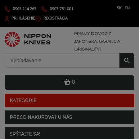
SK
EN
0903 214 263
0903 761 001
PRIHLÁSENIE
REGISTRÁCIA
PRIAMY DOVOZ Z
JAPONSKA. GARANCIA
ORIGINALITY!
0
KATEGÓRIE
PREČO NAKUPOVAŤ U NÁS
SPÝTAJTE SA!