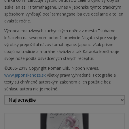
uhlíka čo im zaručuje vysokú tvrdosť. Z celého cyklu výroby sa
získa len asi 1t tamahagane. Dnes v Japonsku týmto tradičným
spôsobom vyrábajú oceľ tamahagane iba dve oceliarne a to len
dvakrát ročne.
Výrobca exkluzívnych kuchynských nožov z mesta Tsubame
ležiaceho na severnom pobreží provincie Niigata si pre svoje
výrobky prepožičal názov tamahagane. Japonci však prísne
dbajú na tradície a morálne záväzky a tak Kataoka konštruuje
svoje nože podľa osvedčených starých receptúr.
©2005-2018 Copyright Roman Ulík, Nippon Knives,
www.japonskenoze.sk
všetky práva vyhradené. Fotografie a
texty sú chránené autorským zákonom a ich použitie bez
súhlasu autora nie je možné.