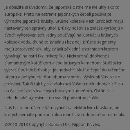
Je dôležité si uvedomiť, že japonské ostrie má iné uhly ako to
európske. Preto na ostrenie japonských čepelí používajte
výhradne japonské brúsky. Brúsne kolieska v ich útrobách majú
nastavený ten správny uhol. Brúsky nožov sa zväčša vyrábajú v
dvoch vyhotoveniach. Jedny používajú na lubrikáciu brúsnych
koliesok vodu, druhé to zvládnu i bez nej. Brúsne segmenty
majú zostavené tak, aby zvládli základné ostrenie pri ktorom
vytvárajú na ostrí tkz. mikropílku. Niektoré sú doplnené i
diamantovým kotúčikom alebo brúsnym kameňom. Stačí si len
vybrať. Použitie brúsok je jednoduché. Vložíte čepeľ do určeného
otvoru a pohybujete ňou oboma smermi. Výsledok Vás zaiste
prekvapí. Tak či tak by ste však mali Vášmu nožu dopriať z času
na čas kontakt s kvalitným brúsnym kameňom. Ostrie síce
nebude také agresívne, no vydrží podstatne dlhšie.
Náš tip: odporúčame Vám vyhnúť sa elektrickým brúskam, pri
ktorých nemáte pod kontrolou množstvo odobratého materiálu.
©2010-2018 Copyright Roman Ulík, Nippon Knives,