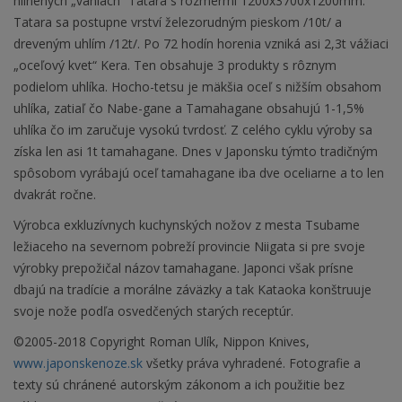
hlinených „vaniach“ Tatara s rozmermi 1200x3700x1200mm.
Tatara sa postupne vrství železorudným pieskom /10t/ a
dreveným uhlím /12t/. Po 72 hodín horenia vzniká asi 2,3t vážiaci
„oceľový kvet“ Kera. Ten obsahuje 3 produkty s rôznym
podielom uhlíka. Hocho-tetsu je mäkšia oceľ s nižším obsahom
uhlíka, zatiaľ čo Nabe-gane a Tamahagane obsahujú 1-1,5%
uhlíka čo im zaručuje vysokú tvrdosť. Z celého cyklu výroby sa
získa len asi 1t tamahagane. Dnes v Japonsku týmto tradičným
spôsobom vyrábajú oceľ tamahagane iba dve oceliarne a to len
dvakrát ročne.
Výrobca exkluzívnych kuchynských nožov z mesta Tsubame
ležiaceho na severnom pobreží provincie Niigata si pre svoje
výrobky prepožičal názov tamahagane. Japonci však prísne
dbajú na tradície a morálne záväzky a tak Kataoka konštruuje
svoje nože podľa osvedčených starých receptúr.
©2005-2018 Copyright Roman Ulík, Nippon Knives,
www.japonskenoze.sk
všetky práva vyhradené. Fotografie a
texty sú chránené autorským zákonom a ich použitie bez