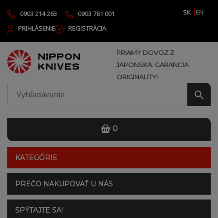
SK
EN
0903 214 263
0903 761 001
PRIHLÁSENIE
REGISTRÁCIA
PRIAMY DOVOZ Z
JAPONSKA. GARANCIA
ORIGINALITY!
0
KATEGÓRIE
PREČO NAKUPOVAŤ U NÁS
SPÝTAJTE SA!