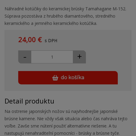
Náhradné kotúčiky do keramickej brúsky Tamahagane M-152.
Súprava pozostáva z hrubého diamantového, stredného
keramického a jemného keramického kotúčika.
24,00 €
s DPH
-
+
do košíka
Detail produktu
Na ostrenie japonských nožov sú najvhodnejšie japonské
brúsne kamene. Nie vždy však situácia alebo čas nahráva tejto
voľbe. Zavše sme nútení použiť alternatívne riešenie. A tu
nastupujú nenahraditeľní pomocníci - brúsky a brúsne tyče.