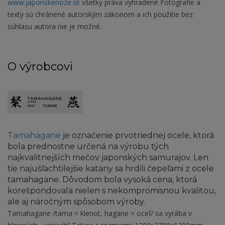
www.japonskenoze.sk
všetky práva vyhradené Fotografie a
texty sú chránené autorským zákonom a ich použitie bez
súhlasu autora nie je možné.
O výrobcovi
Tamahagane
je označenie prvotriednej ocele, ktorá
bola prednostne určená na výrobu tých
najkvalitnejších mečov japonských samurajov. Len
tie najušľachtilejšie katany sa hrdili čepeľami z ocele
tamahagane. Dôvodom bola vysoká cena, ktorá
korešpondovala nielen s nekompromisnou kvalitou,
ale aj náročným spôsobom výroby.
Tamahagane /tama = klenot, hagane = oceľ/ sa vyrába v