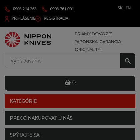
SK
EN
0903 214 263
0903 761 001
PRIHLÁSENIE
REGISTRÁCIA
PRIAMY DOVOZ Z
JAPONSKA. GARANCIA
ORIGINALITY!
0
KATEGÓRIE
PREČO NAKUPOVAŤ U NÁS
SPÝTAJTE SA!