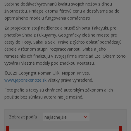
Stabilne dodávať vyrovnanú kvalitu svojich nožov s dlhou
životnosťou. Pridajte k tomu férovú cenu a dostávame sa do
optimálneho modelu fungovania domácnosti.
Za projektom stojí nadšenec a brúsič Shibata Takayuki, pre
priateľov Shiba z Fukuyamy. Geograficky ideálne miesto pre
cesty do Tosy, Sakai a Seki. Práve z týchto oblastí pochádzajú
čepele v rôznom stupni rozpracovanosti. Shiba a jeho
remeselníci ich finalizujú v svojej firme Ironclad Ltd. Okrem toho
vytvára i vlastné modely pod značkou Koutetsu.
©2025 Copyright Roman Ulík, Nippon Knives,
www.japonskenoze.sk
všetky práva vyhradené.
Fotografie a texty sú chránené autorským zákonom a ich
použitie bez súhlasu autora nie je možné.
Zobraziť podľa