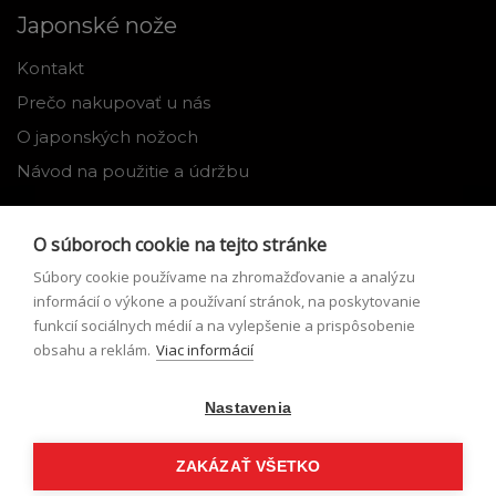
Japonské nože
Kontakt
Prečo nakupovať u nás
O japonských nožoch
Návod na použitie a údržbu
Nástroje
O súboroch cookie na tejto stránke
Registrácia
Súbory cookie používame na zhromažďovanie a analýzu
Môj profil
informácií o výkone a používaní stránok, na poskytovanie
funkcií sociálnych médií a na vylepšenie a prispôsobenie
Zabudnuté heslo
obsahu a reklám.
Viac informácií
Odstúpenie od zmluvy
Nastavenia
Podmienky odstúpenia od zmluvy
Formulár pre odstúpenie od zmluvy
ZAKÁZAŤ VŠETKO