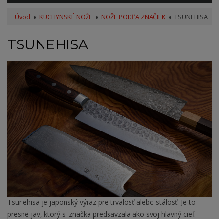
Úvod
KUCHYNSKÉ NOŽE
NOŽE PODĽA ZNAČIEK
TSUNEHISA
TSUNEHISA
Tsun
ehisa je japonský výraz pre trvalosť alebo stálosť. Je to
presne jav, ktorý si značka predsavzala ako svoj hlavný cieľ.