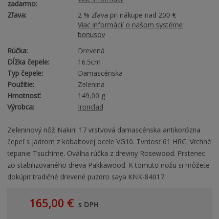
zadarmo:
Zľava:
2 % zľava pri nákupe nad 200 €
Viac informácií o našom systéme
bonusov
Rúčka:
Drevená
Dĺžka čepele:
16.5cm
Typ čepele:
Damascénska
Použitie:
Zelenina
Hmotnosť:
149,00 g
Výrobca:
Ironclad
Zeleninový nôž Nakiri. 17 vrstvová damascénska antikorózna
čepeľ s jadrom z kobaltovej ocele VG10. Tvrdosť 61 HRC. Vrchné
tepanie Tsuchime. Oválna rúčka z dreviny Rosewood. Prstenec
zo stabilizovaného dreva Pakkawood. K tomuto nožu si môžete
dokúpiť tradičné drevené puzdro saya KNK-84017.
165,00 €
s DPH