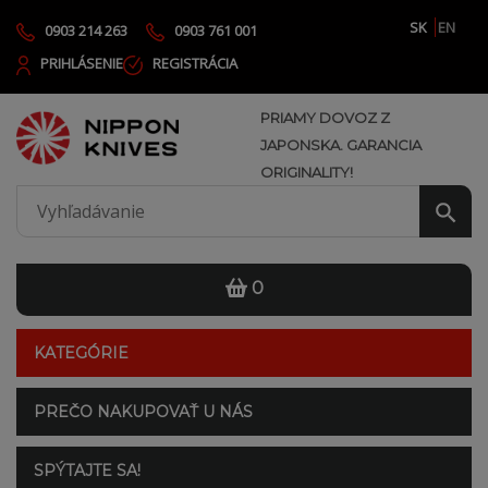
SK
EN
0903 214 263
0903 761 001
PRIHLÁSENIE
REGISTRÁCIA
PRIAMY DOVOZ Z
JAPONSKA. GARANCIA
ORIGINALITY!
0
KATEGÓRIE
PREČO NAKUPOVAŤ U NÁS
SPÝTAJTE SA!