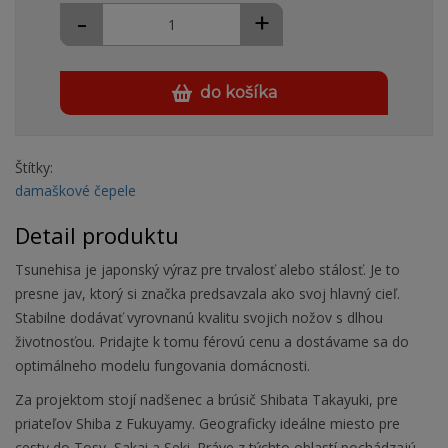
-
+
do košíka
Štítky:
damaškové čepele
Detail produktu
Tsunehisa je japonský výraz pre trvalosť alebo stálosť. Je to
presne jav, ktorý si značka predsavzala ako svoj hlavný cieľ.
Stabilne dodávať vyrovnanú kvalitu svojich nožov s dlhou
životnosťou. Pridajte k tomu férovú cenu a dostávame sa do
optimálneho modelu fungovania domácnosti.
Za projektom stojí nadšenec a brúsič Shibata Takayuki, pre
priateľov Shiba z Fukuyamy. Geograficky ideálne miesto pre
cesty do Tosy, Sakai a Seki. Práve z týchto oblastí pochádzajú