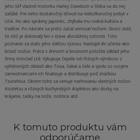
Jeho šéf vlastnil motorku Harley Davidson a Shiba sa do nej
zaľúbil. Pre neho dostatočný dôvod na niekoľkoročný pobyt v
USA. No ako správny Japonec, chýbala mu rodná kultúra a
tradície. Po návrate sa preto začal venovať nožom. Skoro zistil,
že nôž je dokonalý len v stave absolútnej ostrosti. Toto
poznanie sa stalo jeho ďalšou výzvou. Nastúpil do učenia ako
brúsič nožov. Práca s drevom a brusivom položila základ jeho
firmy Ironclad Ltd. Vykupuje čepele od rôznych výrobcov z
vyhlásených oblastí ako Tosa, Sakai a Seki a spolu so svojimi
zamestnancami ich finalizuje a distribuuje pod značkou
Tsunehisa. Okrem toho sa venuje narhovaniu vlastných nožov
Koutetsu a rôznych kuchynských doplnkov ako dosky na
krájanie, tašky na nože, nožnice atď.
K tomuto produktu vám
odporúčame