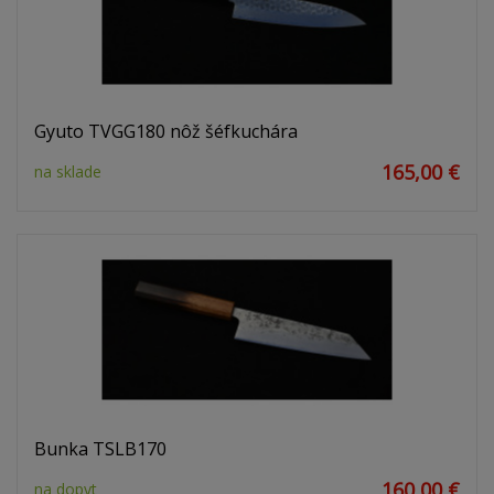
Gyuto TVGG180 nôž šéfkuchára
165,00 €
na sklade
Bunka TSLB170
160,00 €
na dopyt