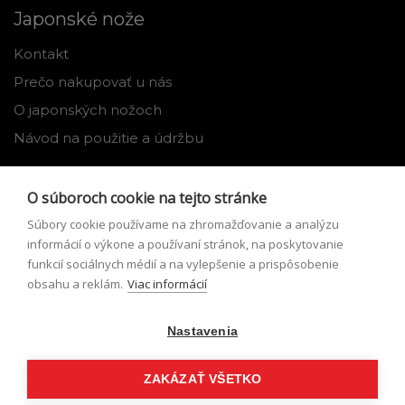
Japonské nože
Kontakt
Prečo nakupovať u nás
O japonských nožoch
Návod na použitie a údržbu
Nástroje
O súboroch cookie na tejto stránke
Registrácia
Súbory cookie používame na zhromažďovanie a analýzu
Môj profil
informácií o výkone a používaní stránok, na poskytovanie
funkcií sociálnych médií a na vylepšenie a prispôsobenie
Zabudnuté heslo
obsahu a reklám.
Viac informácií
Odstúpenie od zmluvy
Nastavenia
Podmienky odstúpenia od zmluvy
Formulár pre odstúpenie od zmluvy
ZAKÁZAŤ VŠETKO