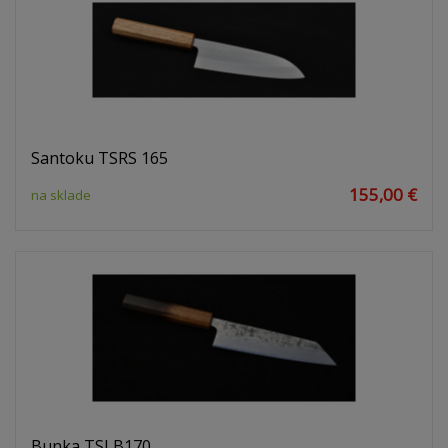
Santoku TSRS 165
155,00 €
na sklade
Bunka TSLB170