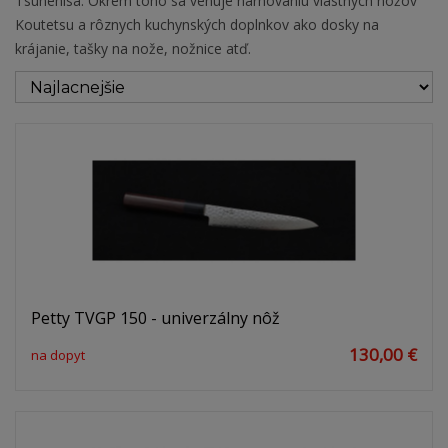
Tsunehisa. Okrem toho sa venuje narhovaniu vlastných nožov
Koutetsu a rôznych kuchynských doplnkov ako dosky na
krájanie, tašky na nože, nožnice atď.
Petty TVGP 150 - univerzálny nôž
130,00 €
na dopyt