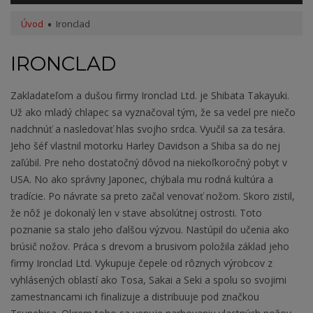
Úvod
Ironclad
IRONCLAD
Zakladateľom a dušou firmy Ironclad Ltd. je Shibata Takayuki.
Už ako mladý chlapec sa vyznačoval tým, že sa vedel pre niečo
nadchnúť a nasledovať hlas svojho srdca. Vyučil sa za tesára.
Jeho šéf vlastnil motorku Harley Davidson a Shiba sa do nej
zaľúbil. Pre neho dostatočný dôvod na niekoľkoročný pobyt v
USA. No ako správny Japonec, chýbala mu rodná kultúra a
tradície. Po návrate sa preto začal venovať nožom. Skoro zistil,
že nôž je dokonalý len v stave absolútnej ostrosti. Toto
poznanie sa stalo jeho ďalšou výzvou. Nastúpil do učenia ako
brúsič nožov. Práca s drevom a brusivom položila základ jeho
firmy Ironclad Ltd. Vykupuje čepele od rôznych výrobcov z
vyhlásených oblastí ako Tosa, Sakai a Seki a spolu so svojimi
zamestnancami ich finalizuje a distribuuje pod značkou