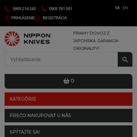
SK
EN
0903 214 263
0903 761 001
PRIHLÁSENIE
REGISTRÁCIA
PRIAMY DOVOZ Z
JAPONSKA. GARANCIA
ORIGINALITY!
0
KATEGÓRIE
PREČO NAKUPOVAŤ U NÁS
SPÝTAJTE SA!