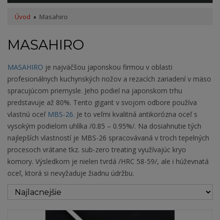
Úvod
Masahiro
MASAHIRO
MASAHIRO
je najväčšou japonskou firmou v oblasti
profesionálnych kuchynských nožov a rezacích zariadení v mäso
spracujúcom priemysle. Jeho podiel na japonskom trhu
predstavuje až 80%. Tento gigant v svojom odbore používa
vlastnú oceľ
MBS-26.
Je to veľmi kvalitná antikorózna oceľ s
vysokým podielom uhlíka /0.85 – 0.95%/. Na dosiahnutie tých
najlepších vlastností je MBS-26 spracovávaná v troch tepelných
procesoch vrátane tkz. sub-zero treating využívajúc kryo
komory. Výsledkom je nielen tvrdá /HRC 58-59/, ale i húževnatá
oceľ, ktorá si nevyžaduje žiadnu údržbu.