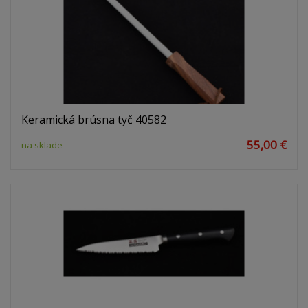
Keramická brúsna tyč 40582
55,00 €
na sklade