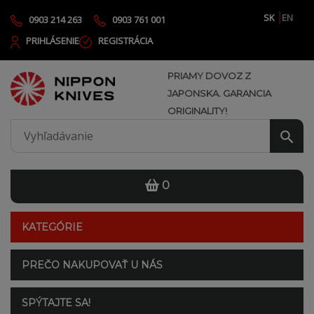
SK
EN
0903 214 263
0903 761 001
PRIHLÁSENIE
REGISTRÁCIA
PRIAMY DOVOZ Z
JAPONSKA. GARANCIA
ORIGINALITY!
0
KATEGÓRIE
PREČO NAKUPOVAŤ U NÁS
SPÝTAJTE SA!