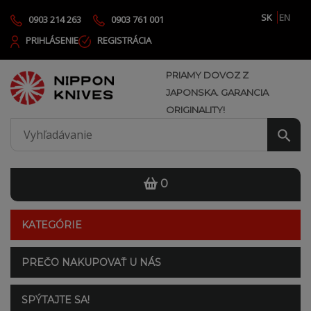
SK
EN
0903 214 263
0903 761 001
PRIHLÁSENIE
REGISTRÁCIA
PRIAMY DOVOZ Z
JAPONSKA. GARANCIA
ORIGINALITY!
0
KATEGÓRIE
PREČO NAKUPOVAŤ U NÁS
SPÝTAJTE SA!