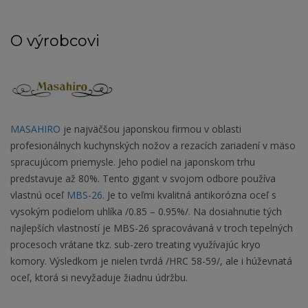
O výrobcovi
MASAHIRO
je najväčšou japonskou firmou v oblasti
profesionálnych kuchynských nožov a rezacích zariadení v mäso
spracujúcom priemysle. Jeho podiel na japonskom trhu
predstavuje až 80%. Tento gigant v svojom odbore používa
vlastnú oceľ
MBS-26.
Je to veľmi kvalitná antikorózna oceľ s
vysokým podielom uhlíka /0.85 – 0.95%/. Na dosiahnutie tých
najlepších vlastností je MBS-26 spracovávaná v troch tepelných
procesoch vrátane tkz. sub-zero treating využívajúc kryo
komory. Výsledkom je nielen tvrdá /HRC 58-59/, ale i húževnatá
oceľ, ktorá si nevyžaduje žiadnu údržbu.