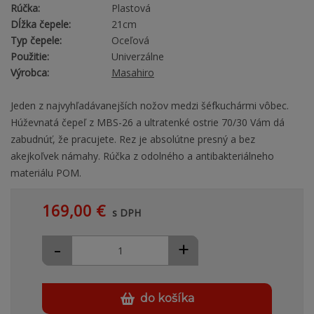
Rúčka:
Plastová
Dĺžka čepele:
21cm
Typ čepele:
Oceľová
Použitie:
Univerzálne
Výrobca:
Masahiro
Jeden z najvyhľadávanejších nožov medzi šéfkuchármi vôbec.
Húževnatá čepeľ z MBS-26 a ultratenké ostrie 70/30 Vám dá
zabudnúť, že pracujete. Rez je absolútne presný a bez
akejkoľvek námahy. Rúčka z odolného a antibakteriálneho
materiálu POM.
169,00 €
s DPH
-
+
do košíka