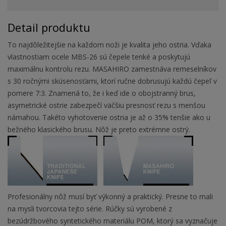
Detail produktu
To najdôležitejšie na každom noži je kvalita jeho ostria. Vďaka
vlastnostiam ocele MBS-26 sú čepele tenké a poskytujú
maximálnu kontrolu rezu. MASAHIRO zamestnáva remeselníkov
s 30 ročnými skúsenosťami, ktorí ručne dobrusujú každú čepeľ v
pomere 7:3. Znamená to, že i keď ide o obojstranný brus,
asymetrické ostrie zabezpečí väčšiu presnosť rezu s menšou
námahou. Takéto vyhotovenie ostria je až o 35% tenšie ako u
bežného klasického brusu. Nôž je preto extrémne ostrý.
Profesionálny nôž musí byť výkonný a praktický. Presne to mali
na mysli tvorcovia tejto série. Rúčky sú vyrobené z
bezúdržbového syntetického materiálu POM, ktorý sa vyznačuje