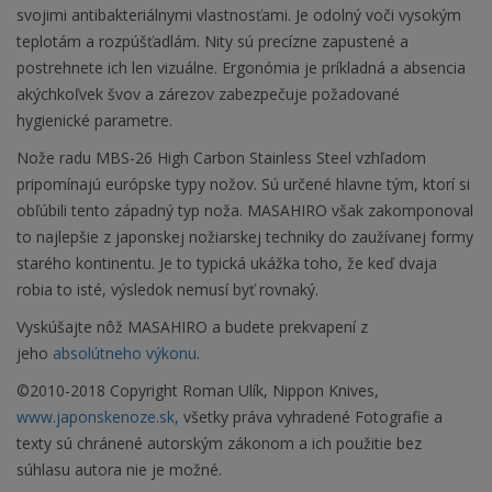
svojimi antibakteriálnymi vlastnosťami. Je odolný voči vysokým
teplotám a rozpúšťadlám. Nity sú precízne zapustené a
postrehnete ich len vizuálne. Ergonómia je príkladná a absencia
akýchkoľvek švov a zárezov zabezpečuje požadované
hygienické parametre.
Nože radu MBS-26 High Carbon Stainless Steel vzhľadom
pripomínajú európske typy nožov. Sú určené hlavne tým, ktorí si
obľúbili tento západný typ noža. MASAHIRO však zakomponoval
to najlepšie z japonskej nožiarskej techniky do zaužívanej formy
starého kontinentu. Je to typická ukážka toho, že keď dvaja
robia to isté, výsledok nemusí byť rovnaký.
Vyskúšajte nôž MASAHIRO a budete prekvapení z
jeho
absolútneho výkonu
.
©2010-2018 Copyright Roman Ulík, Nippon Knives,
www.japonskenoze.sk,
všetky práva vyhradené Fotografie a
texty sú chránené autorským zákonom a ich použitie bez
súhlasu autora nie je možné.