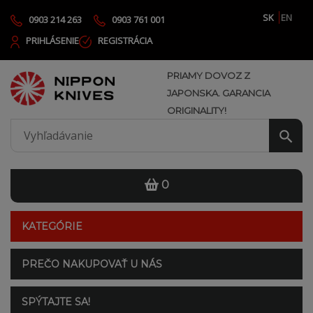
SK
EN
0903 214 263
0903 761 001
PRIHLÁSENIE
REGISTRÁCIA
PRIAMY DOVOZ Z
JAPONSKA. GARANCIA
ORIGINALITY!
0
KATEGÓRIE
PREČO NAKUPOVAŤ U NÁS
SPÝTAJTE SA!