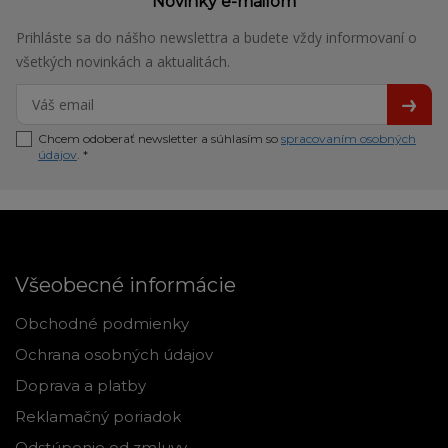
Novinky e-mailom
Prihláste sa do nášho newslettra a budete vždy informovaní o
všetkých novinkách a aktualitách.
Chcem odoberať newsletter a súhlasím so
spracovaním osobných
údajov
. *
Všeobecné informácie
Obchodné podmienky
Ochrana osobných údajov
Doprava a platby
Reklamačný poriadok
Odstúpenie od zmluvy