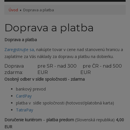
Úvod
Doprava a platba
Doprava a platba
Doprava a platba
Zaregistrujte sa,
nakúpte tovar v cene nad stanovenú hranicu a
zaplatíme za Vás náklady za dopravu a platbu na dobierku.
Doprava
pre SR - nad 300
pre ČR - nad 500
zdarma:
EUR
EUR
Osobný odber v sídle spoločnosti - zdarma
bankový prevod
CardPay
platba v sídle spoločnosti (hotovosť/platobná karta)
TatraPay
Doručenie kuriérom
–
platba predom
(Slovenská republika)
4,00
EUR