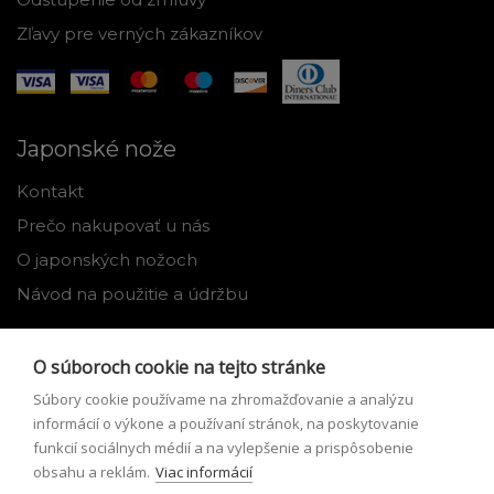
Zľavy pre verných zákazníkov
Japonské nože
Kontakt
Prečo nakupovať u nás
O japonských nožoch
Návod na použitie a údržbu
Nástroje
O súboroch cookie na tejto stránke
Registrácia
Súbory cookie používame na zhromažďovanie a analýzu
Môj profil
informácií o výkone a používaní stránok, na poskytovanie
funkcií sociálnych médií a na vylepšenie a prispôsobenie
Zabudnuté heslo
obsahu a reklám.
Viac informácií