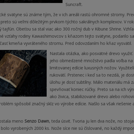
Suncraft.
ické svätyne sú známe tým, že v ich areáli rastú ohromné stromy. Pre
 preto sú veľmi dôležitým prvkom týchto sakrálnych komplexov. V rok
ný tajfún. Obeťou sa stal viac ako 300 ročný dub v Kibune Shrine. Vzh
né vzťahy rodiny Kawashimovcov s kňazom tejto svätyne, podarilo sa
 časť kmeňa vyvráteného stromu. Pred odovzdaním ho kňaz vysvätil.
Nastala otázka, ako posvätné drevo využiť
jeho obmedzené množstvo padla voľba na 
limitovanej edície luxusných nožov. Využite
rukovätí. Prstenec i keď sa to nezdá, je do
úlohu je dosť subtílny. Málo materiálu má 
spevňovať koniec rúčky. Preto sa na ich výr
ako živica, stabilizované drevo alebo rohov
roblém spôsobil značný sklz vo výrobe edície. Našlo sa však riešen
dostala meno
Senzo Dawn
, teda úsvit. Tvoria ju len dva nože, no st
 bolo vyrobených 2000 ks. Nože síce nie sú číslované, no každý impo