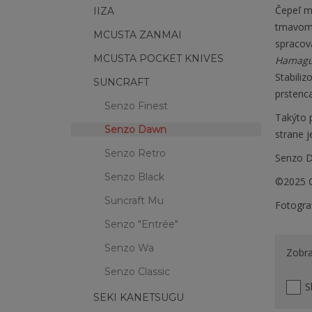
Čepeľ m
IIZA
tmavom 
MCUSTA ZANMAI
spracov
MCUSTA POCKET KNIVES
Hamagu
Stabili
SUNCRAFT
prstenc
Senzo Finest
Takýto 
Senzo Dawn
strane 
Senzo Retro
Senzo D
Senzo Black
©2025 C
Suncraft Mu
Fotogra
Senzo "Entrée"
Senzo Wa
Zobra
Senzo Classic
S
SEKI KANETSUGU