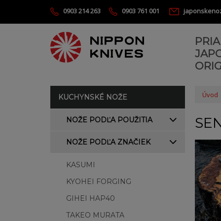
0903 214 263
0903 761 001
japonskeno
PRI
JAP
ORIG
Úvod
KUCHYNSKÉ NOŽE
SE
NOŽE PODĽA POUŽITIA
NOŽE PODĽA ZNAČIEK
KASUMI
KYOHEI FORGING
GIHEI HAP40
TAKEO MURATA