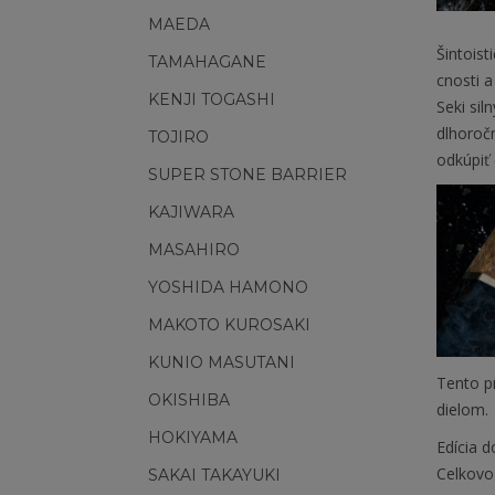
MAEDA
Šintoist
TAMAHAGANE
cnosti a
KENJI TOGASHI
Seki sil
dlhoroč
TOJIRO
odkúpiť
SUPER STONE BARRIER
KAJIWARA
MASAHIRO
YOSHIDA HAMONO
MAKOTO KUROSAKI
KUNIO MASUTANI
Tento p
OKISHIBA
dielom.
HOKIYAMA
Edícia 
Celkovo
SAKAI TAKAYUKI