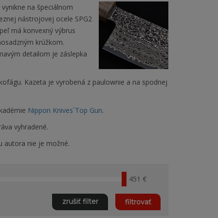
 vynikne na špeciálnom
reznej nástrojovej ocele SPG2
epeľ má konvexný výbrus
 mosadzným krúžkom.
mavým detailom je záslepka
ofágu. Kazeta je vyrobená z paulownie a na spodnej
 akadémie
Nippon Knives´Top Gun
.
ráva vyhradené.
u autora nie je možné.
451 €
zrušiť filter
filtrovať