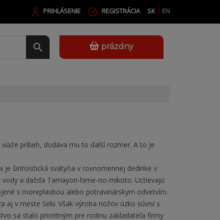
PRIHLÁSENIE
REGISTRÁCIA
SK
EN
prázdny
viaže príbeh, dodáva mu to ďalší rozmer. A to je
nja je šintoistická svätyňa v rovnomennej dedinke v
ni vody a dažďa Tamayori-hime-no-mikoto. Uctievajú
 spojené s moreplavbou alebo potravinárskym odvetvím.
a aj v meste Seki. Však výroba nožov úzko súvisí s
stvo sa stalo prioritným pre rodinu zakladateľa firmy