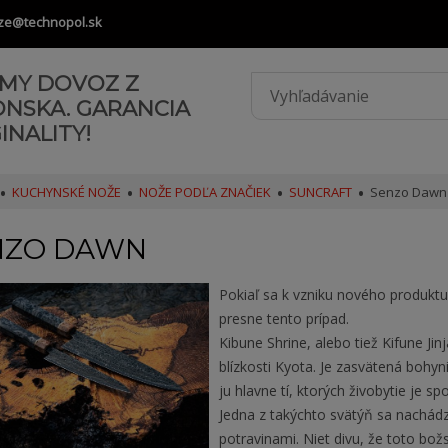
ze@technopol.sk
AMY DOVOZ Z
ONSKA. GARANCIA
INALITY!
KUCHYNSKÉ NOŽE
NOŽE PODĽA ZNAČIEK
SUNCRAFT
Senzo Dawn
NZO DAWN
Pokiaľ sa k vzniku nového produktu 
presne tento prípad.
Kibune Shrine, alebo tiež Kifune Ji
blízkosti Kyota. Je zasvätená bohy
ju hlavne tí, ktorých živobytie je
Jedna z takýchto svätýň sa nachádz
potravinami. Niet divu, že toto bož