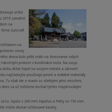
dstavujú určité
u 2019 zasiahol
ľadom na
 firme Suncraft
. Vzhľadom na
prstenec novej
ľného dreva bolo príliš málo na zhotovenie celých
sť náročným prvkom v konštrukcii noža. Na svoju
za úlohu držať čepeľ na svojom mieste a zároveň
obu najčastejšie používajú pevné a stabilné materiály
ina. Tu však ide o masív so všetkými jeho vrtochmi.
ie a dnes sa už môžeme kochať týmto majstrovským
oja za to. Gyuto s 200 mm čepeľou a Petty so 150 mm.
rtér môže dostať očíslované kazety.