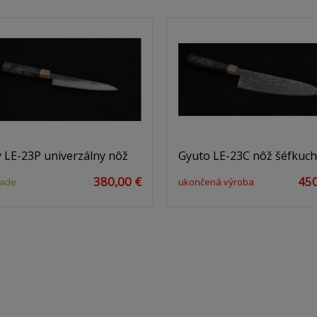
y LE-23P univerzálny nôž
Gyuto LE-23C nôž šéfkuc
380,00 €
450
lade
ukončená výroba