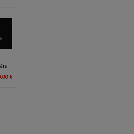
hára
,00 €