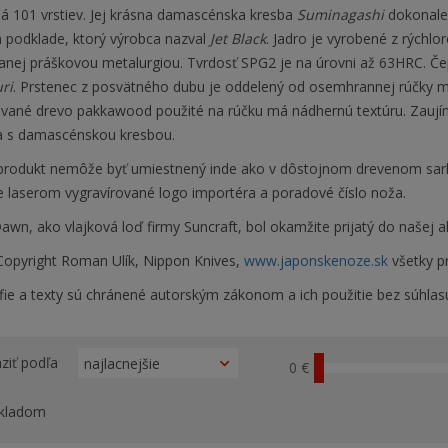
á 101 vrstiev. Jej krásna damascénska kresba
Suminagashi
dokonale
podklade, ktorý výrobca nazval
Jet Black
. Jadro je vyrobené z rýchlo
anej práškovou metalurgiou. Tvrdosť SPG2 je na úrovni až 63HRC. Č
ri
. Prstenec z posvätného dubu je oddelený od osemhrannej rúčky
zované drevo pakkawood použité na rúčku má nádhernú textúru. Zaují
a s damascénskou kresbou.
produkt nemôže byť umiestnený inde ako v dôstojnom drevenom sark
je laserom vygravírované logo importéra a poradové číslo noža.
awn, ako vlajková loď firmy Suncraft, bol okamžite prijatý do našej
opyright Roman Ulík, Nippon Knives,
www.japonskenoze.sk
všetky p
fie a texty sú chránené autorským zákonom a ich použitie bez súhlas
ziť podľa
0 €
kladom