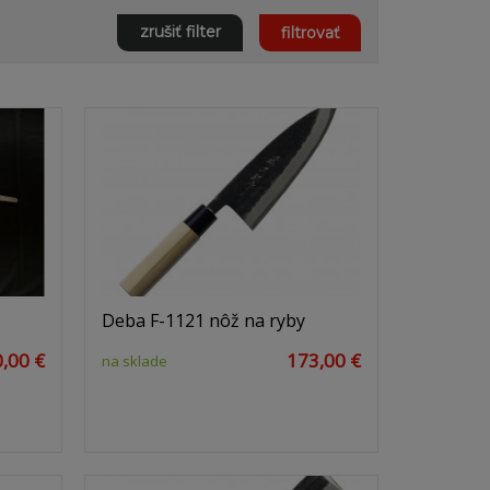
zrušiť filter
filtrovať
Deba F-1121 nôž na ryby
0,00 €
173,00 €
na sklade