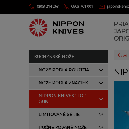
0903 214 263
0903 761 001
japonskeno
PRI
JAP
ORIG
Úvod
KUCHYNSKÉ NOŽE
NIP
NOŽE PODĽA POUŽITIA
NOŽE PODĽA ZNAČIEK
NIPPON KNIVES´ TOP
GUN
LIMITOVANÉ SÉRIE
RUČNE KOVANÉ NOŽE