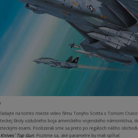
n
hľadajte na tomto mieste video filmu Tonyho Scotta s Tomom Cruisom 
teckej školy vzdušného boja amerického vojenského námorníctva, do kto
 leteckými esami. Poobzerali sme sa preto po regáloch nášho obchodu
Knives´ Top Gun
. Pozrime sa, aké parametre by mali spĺňať.