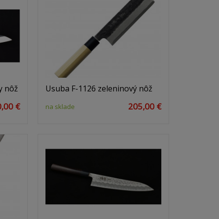
y nôž
Usuba F-1126 zeleninový nôž
,00 €
205,00 €
na sklade