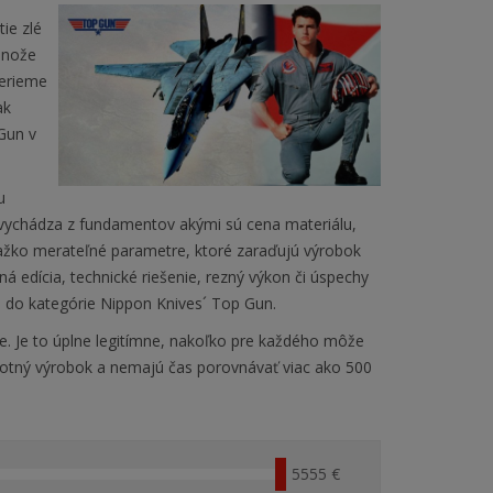
ie zlé
 nože
berieme
ak
Gun v
u
 vychádza z fundamentov akými sú cena materiálu,
ťažko merateľné parametre, ktoré zaraďujú výrobok
á edícia, technické riešenie, rezný výkon či úspechy
a do kategórie Nippon Knives´ Top Gun.
e
. Je to úplne legitímne, nakoľko pre každého môže
odnotný výrobok a nemajú čas porovnávať viac ako 500
5555 €