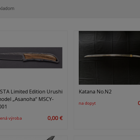
kladom
TA Limited Edition Urushi
Katana No.N2
model „Asanoha“ MSCY-
na dopyt
001
0,00 €
ená výroba