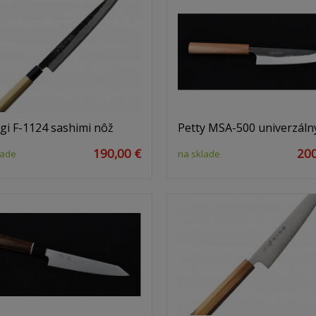
gi F-1124 sashimi nôž
Petty MSA-500 univerzáln
190,00 €
200
lade
na sklade