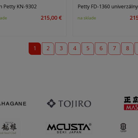
n Petty KN-9302
Petty FD-1360 univerzáln
215,00 €
215
lade
na sklade
1
2
3
4
5
6
7
8