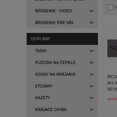
S
BRÚSENIE - VIDEO
BRÚSENIE PRE VÁS
DOPLNKY
TAŠKY
PUZDRA NA ČEPELE
DOSKY NA KRÁJANIE
MCUS
Art 
STOJANY
001/
KAZETY
ukonč
KRÁJAČE CHIBA