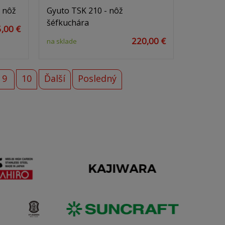
y nôž
Gyuto TSK 210 - nôž
šéfkuchára
,00 €
220,00 €
na sklade
9
10
Ďalší
Posledný