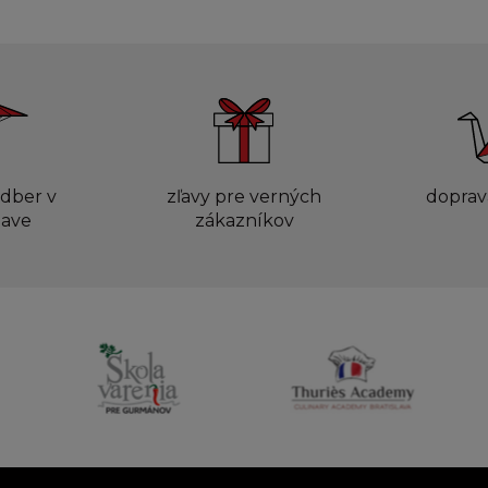
dber v
zľavy pre verných
doprav
lave
zákazníkov