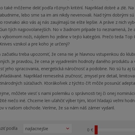
 také môžeme deliť podľa rôznych kritérií. Napríklad dobré a zlé. Na t
zabudnime, lebo sme sa im ani nikdy nevenovali. Nad tými dobrými sú
no rovnako ako vás aj nás zaujímajú tie ešte lepšie. A práve z nich vy
Gun tých najpovolanejších. No v žiadnom prípade to neznamená, že 
 výbornom noži, nájdem ho jedine v tejto kategórii. Prečo teda Top 
Knives vznikol a pre koho je určený?
začiatku treba upozorniť, že cena nie je hlavnou vstupenkou do klub
ných
. Je pravdou, že cena je vyjadrením hodnoty daného produktu a
sť jeho spracovania, energetická náročnosť a podobne. No sú tu aj 
hľadávané. Napríklad remeselná zručnosť, zmysel pre detail, limitovan
inárodných súťažiach. Ktorákoľvek z týchto čŕt môže posunúť adept
jme, môžete viesť s nami polemiku o správnosti tej či onej nomináci
žité niečo iné. Chceme len uľahčiť výber tým, ktorí hľadajú veľmi h
ov v našom obchode. Veríme, že sa nám náš zámer vydaril.
ziť podľa
0 €