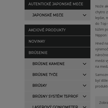
AUTENTICKÉ JAPONSKÉ MEČE
Nože ako
chytro 
JAPONSKÉ MEČE
lepšie, 
do Top 
túžim po
AKCIOVÉ PRODUKTY
Nippon 
NOVINKY
Hneď na 
výnimoč
BRÚSENIE
náročno
medzi vy
BRÚSNE KAMENE
na medz
Samozre
BRÚSNE TYČE
byť dôle
BRÚSKY
produkt
BRÚSNY SYSTÉM TSPROF
Zobra
LASEROVÝ GONIOMETER