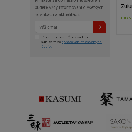
Prihláste sa do nášho newslettra a
Zuiu
budete vždy informovaní o všetkých
novinkách a aktualitách.
na sk
Chcem odoberať newsletter a
súhlasím so
spracovaním osobných
údajov
. *