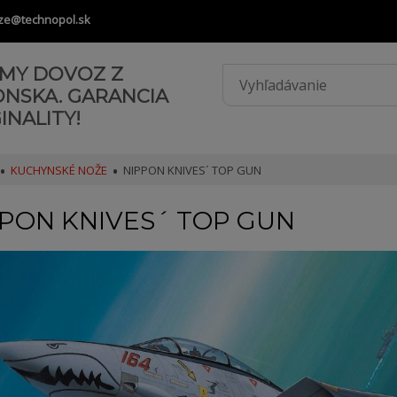
ze@technopol.sk
AMY DOVOZ Z
ONSKA. GARANCIA
INALITY!
KUCHYNSKÉ NOŽE
NIPPON KNIVES´ TOP GUN
PON KNIVES´ TOP GUN