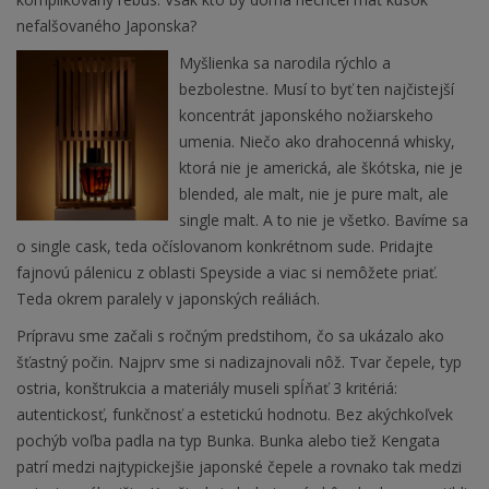
nefalšovaného Japonska?
Myšlienka sa narodila rýchlo a
bezbolestne. Musí to byť ten najčistejší
koncentrát japonského nožiarskeho
umenia. Niečo ako drahocenná whisky,
ktorá nie je americká, ale škótska, nie je
blended, ale malt, nie je pure malt, ale
single malt. A to nie je všetko. Bavíme sa
o single cask, teda očíslovanom konkrétnom sude. Pridajte
fajnovú pálenicu z oblasti Speyside a viac si nemôžete priať.
Teda okrem paralely v japonských reáliách.
Prípravu sme začali s ročným predstihom, čo sa ukázalo ako
šťastný počin. Najprv sme si nadizajnovali nôž. Tvar čepele, typ
ostria, konštrukcia a materiály museli spĺňať 3 kritériá:
autentickosť, funkčnosť a estetickú hodnotu. Bez akýchkoľvek
pochýb voľba padla na typ Bunka. Bunka alebo tiež Kengata
patrí medzi najtypickejšie japonské čepele a rovnako tak medzi