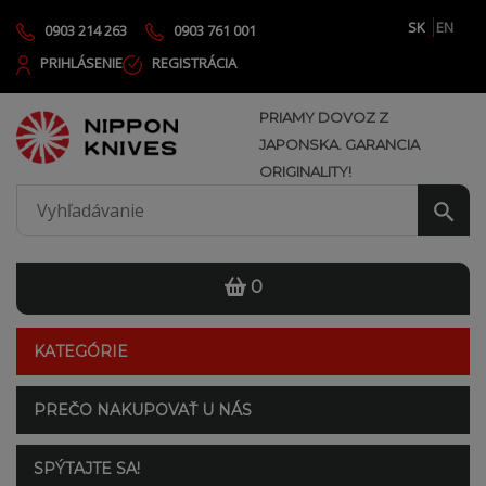
SK
EN
0903 214 263
0903 761 001
PRIHLÁSENIE
REGISTRÁCIA
PRIAMY DOVOZ Z
JAPONSKA. GARANCIA
ORIGINALITY!
0
KATEGÓRIE
PREČO NAKUPOVAŤ U NÁS
SPÝTAJTE SA!