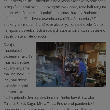
najuniverzálnejšie. Konštrukcia bola jasná skôr ako by sme stihli
o nej vôbec uvažovať. Samozrejme
Wa Bocho
, teda half tang na
japonský spôsob. Medzi položkami „must have“ v žiadnom
prípade nemôže chýbať osemhranná rúčka. A materiály? Žiadne
antikory ani moderné práškové alebo rýchlorezné ocele. Ale to
najlepšie z osvedčených tradičných substancií, či už sa bavíme o
čepeli, prstenci alebo rúčke.
Dizajn,
materiálové
zloženie a fakt, že
musí ísť o ručne
kovaný nôž sme
mali na stole. Už
len „maličkosť“.
Kto nám naplní
náš sen? Do
úvahy pripadali len top destinácie ručného kováčstva ako
Takefu, Sakai, Saga, Miki a Tosa. Prísne protipandemické
opatrenia v Japonsku nám, žiaľ, nedovolili urobiť finálne