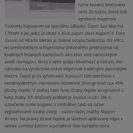
ručne kovanú limitovanú
sériu 20 nožov, ktoré boli
vyrobené majstrom
Tsutomu Kajiwarom na špeciálnu zákazku. Čepeľ
San Mai
má
170mm a jej jadro je ukuté z
blue paper steel Aogami II
. Toto
Yasuki
od Hitachi Metals je známe svojou tvrdosťou /63 HRC/,
no predovšetkým schopnosťou dokonalého prebrúsenia na
kvalitných brúsnych kameňoch. Ako brus sme samozrejme
zvolili
Hamaguri
, ktorý v sebe spája robustnosť a ostrosť. Nie
náhodou sa výrobcovia nožov inšpirovali tradičnými japonskými
mečmi. Čepeľ je vo vyhotovení
Kurouchi
čiže neleštená s
neodmysliteľným
Hamonom
. Konvexné
Shinogi
tvorí cca 45%
plochy čepele. V zadnej časti ľavej strany čepele sú vyrazené 2
kanji znaky. Ich doslovný preklad je
modrá vnútri
. Ide o
označenie ocele Aogami. V centrálnej časti sú ručne
vygravírované 4 kanji znaky – názov našej značky
Nippon
Knives
. Na pravej strane čepele je laserom aplikovaný nápis v
latinke
Limited Edition
a poradové číslo každého noža.