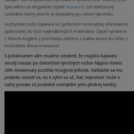
špecialitou sú elegantné čepele
Kurouchi
.
Ich nadčasový
rustikálny čierny povrch je populárny po celom Japonsku.
Kuchynské nože Kajiwara sú symbolom remeselnej dokonalosti
aplikovanej do tých najkvalitnejších materiálov. Čepeľ vyrobená
z Hitachi Aogami 2 prechádza záštitou z pakka wood do rúčky z
exotického dreva rosewood.
S poľutovaním vám musíme oznámiť, že majstra Kajiwaru
necelý mesiac po dokončení výročných nožov Nippon Knives
20th Anniversary postihla mozgová príhoda. Našťastie sa mu
podarilo zotaviť sa, no k vyhni sa už, žiaľ, nepostaví. Nože v
našej ponuke sú posledné exempláre jeho plodnej kariéry.