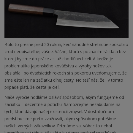
Bolo to presne pred 20 rokmi, keď náhodné stretnutie spôsobilo
zrod neopísateľnej vášne. Vášne, ktorá s poznaním rástla a bez
ktorej by sme do práce asi už chodiť nechceli. A keďže je
problematika japonského kováčstva a výroby nožov tak
obsiahla i po dvadsiatich rokoch si s pokorou uvedomujeme, že
sme ešte len na začiatku dlhej cesty. No teší nás, že i v tomto
prípade platí, že cesta je cieľ.
Naše výročie hodláme osláviť spôsobom, akým fungujeme od
začiatku – decentne a potichu. Samozrejme nezabúdame na
tých, ktorí dávajú našej existencii zmysel. V dostatočnom
predstihu sme preto zvažovali, akým spôsobom potešíme
našich verných zákazníkov. Priznáme sa, vôbec to nebol
komplikovaný rébus. Však kto by doma nechcel mať kúsok