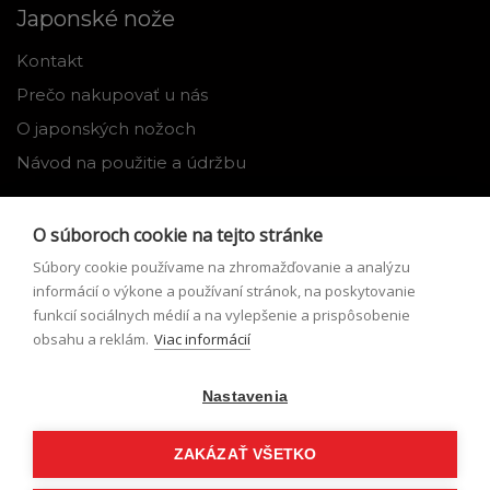
Japonské nože
Kontakt
Prečo nakupovať u nás
O japonských nožoch
Návod na použitie a údržbu
Nástroje
O súboroch cookie na tejto stránke
Registrácia
Súbory cookie používame na zhromažďovanie a analýzu
Môj profil
informácií o výkone a používaní stránok, na poskytovanie
funkcií sociálnych médií a na vylepšenie a prispôsobenie
Zabudnuté heslo
obsahu a reklám.
Viac informácií
Odstúpenie od zmluvy
Nastavenia
Podmienky odstúpenia od zmluvy
Formulár pre odstúpenie od zmluvy
ZAKÁZAŤ VŠETKO