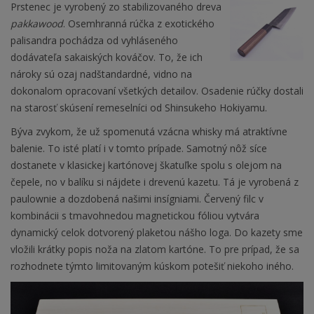
Prstenec je vyrobený zo stabilizovaného dreva
pakkawood
. Osemhranná rúčka z exotického
palisandra pochádza od vyhláseného
dodávateľa sakaiských kováčov. To, že ich
nároky sú ozaj nadštandardné, vidno na
dokonalom opracovaní všetkých detailov. Osadenie rúčky dostali
na starosť skúsení remeselníci od Shinsukeho Hokiyamu.
Býva zvykom, že už spomenutá vzácna whisky má atraktívne
balenie. To isté platí i v tomto prípade. Samotný nôž síce
dostanete v klasickej kartónovej škatuľke spolu s olejom na
čepele, no v balíku si nájdete i drevenú kazetu. Tá je vyrobená z
paulownie a dozdobená našimi insígniami. Červený filc v
kombinácii s tmavohnedou magnetickou fóliou vytvára
dynamický celok dotvorený plaketou nášho loga. Do kazety sme
vložili krátky popis noža na zlatom kartóne. To pre prípad, že sa
rozhodnete týmto limitovaným kúskom potešiť niekoho iného.