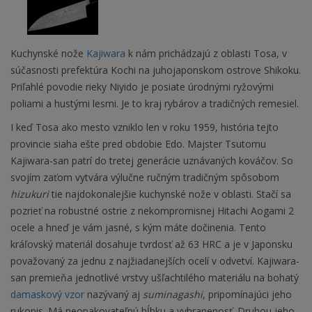
Kuchynské nože
Kajiwara
k nám prichádzajú z oblasti Tosa, v
súčasnosti prefektúra Kochi na juhojaponskom ostrove Shikoku.
Priľahlé povodie rieky Niyido je posiate úrodnými ryžovými
poliami a hustými lesmi. Je to kraj rybárov a tradičných remesiel.
I keď Tosa ako mesto vzniklo len v roku 1959, história tejto
provincie siaha ešte pred obdobie Edo. Majster Tsutomu
Kajiwara-san patrí do tretej generácie uznávaných kováčov. So
svojím zaťom vytvára výlučne ručným tradičným spôsobom
hizukuri
tie najdokonalejšie kuchynské nože v oblasti.
Stačí sa
pozrieť na robustné ostrie
z nekompromisnej Hitachi Aogami 2
ocele a hneď je vám jasné, s kým máte dočinenia. Tento
kráľovský materiál dosahuje tvrdosť až 63 HRC a je v Japonsku
považovaný za jednu z najžiadanejších ocelí v odvetví. Kajiwara-
san premieňa jednotlivé vrstvy ušľachtilého materiálu na bohatý
damaskový vzor
nazývaný aj
suminagashi
, pripomínajúci jeho
rukopis. Má neopakovateľnú hĺbku a vyhranenosť. Druhou jeho