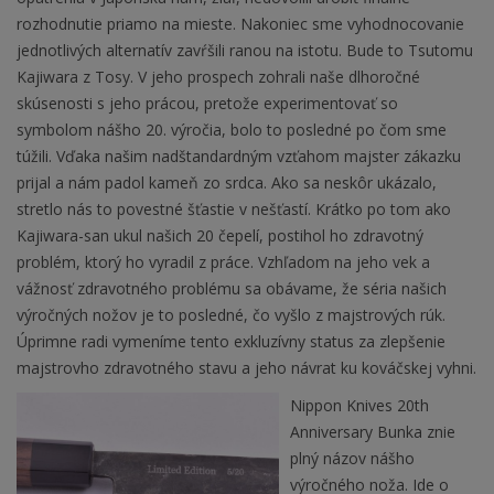
rozhodnutie priamo na mieste. Nakoniec sme vyhodnocovanie
jednotlivých alternatív zavŕšili ranou na istotu. Bude to Tsutomu
Kajiwara z Tosy. V jeho prospech zohrali naše dlhoročné
skúsenosti s jeho prácou, pretože experimentovať so
symbolom nášho 20. výročia, bolo to posledné po čom sme
túžili. Vďaka našim nadštandardným vzťahom majster zákazku
prijal a nám padol kameň zo srdca. Ako sa neskôr ukázalo,
stretlo nás to povestné šťastie v nešťastí. Krátko po tom ako
Kajiwara-san ukul našich 20 čepelí, postihol ho zdravotný
problém, ktorý ho vyradil z práce. Vzhľadom na jeho vek a
vážnosť zdravotného problému sa obávame, že séria našich
výročných nožov je to posledné, čo vyšlo z majstrových rúk.
Úprimne radi vymeníme tento exkluzívny status za zlepšenie
majstrovho zdravotného stavu a jeho návrat ku kováčskej vyhni.
Nippon Knives 20th
Anniversary Bunka znie
plný názov nášho
výročného noža. Ide o