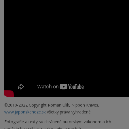
©2010-2022 Copyright Roman Ulík, Nippon Knives,
www.japonskenoze.sk
všetky práva vyhradené
Fotografie a texty sú chránené autorským zákonom a ich
použitie bez súhlasu autora nie je možné.