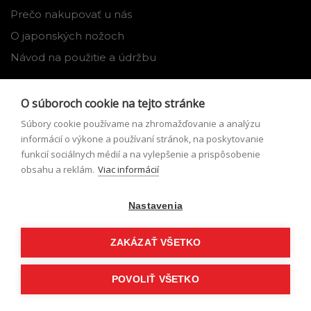
Prečo nakupovať u nás
O japonských nožoch
Návod na použitie a údržbu
Nástroje
O súboroch cookie na tejto stránke
Registrácia
Súbory cookie používame na zhromažďovanie a analýzu
Môj profil
informácií o výkone a používaní stránok, na poskytovanie
funkcií sociálnych médií a na vylepšenie a prispôsobenie
Zabudnuté heslo
obsahu a reklám.
Viac informácií
Odstúpenie od zmluvy
Nastavenia
Podmienky odstúpenia od zmluvy
Formulár pre odstúpenie od zmluvy
ZAKÁZAŤ VŠETKO
POVOLIŤ VŠETKO
© Japonské nože 2026,
eshop na mieru
vytvorilo
vibration.sk