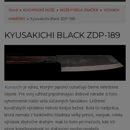
Úvod
KUCHYNSKÉ NOŽE
NOŽE PODĽA ZNAČIEK
YOSHIDA
HAMONO
Kyusakichi Black ZDP-189
KYUSAKICHI BLACK ZDP-189
Kurouchi
je výraz, ktorým Japonci označujú čierne neleštené
čepele. Pre svoj vzhľad pripomínajúci dobové náradie si toto
vyhotovenie našlo veľa súčasných fanúšikov. Leštenie
kováčskych výrobkov nebolo kedysi bežné. Bola to nadpráca,
ktorá nemala z funkčného hľadiska veľký prínos, naopak, robila
výrobok zbytočne drahým. Inak to bolo pri mečoch, kde ich
výzor korešpondoval so statusom svojho nositeľa.