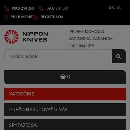
SK
EN
0903 214 263
0903 761 001
PRIHLÁSENIE
REGISTRÁCIA
PRIAMY DOVOZ Z
JAPONSKA. GARANCIA
ORIGINALITY!
0
KATEGÓRIE
PREČO NAKUPOVAŤ U NÁS
SPÝTAJTE SA!