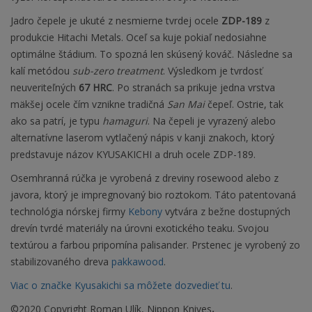
Jadro čepele je ukuté z nesmierne tvrdej ocele
ZDP-189
z
produkcie Hitachi Metals. Oceľ sa kuje pokiaľ nedosiahne
optimálne štádium. To spozná len skúsený kováč. Následne sa
kalí metódou
sub-zero treatment
. Výsledkom je tvrdosť
neuveriteľných
67 HRC
. Po stranách sa prikuje jedna vrstva
mäkšej ocele čím vznikne tradičná
San Mai
čepeľ. Ostrie, tak
ako sa patrí, je typu
hamaguri
. Na čepeli je vyrazený alebo
alternatívne laserom vytlačený nápis v kanji znakoch, ktorý
predstavuje názov KYUSAKICHI a druh ocele ZDP-189.
Osemhranná rúčka je vyrobená z dreviny rosewood alebo z
javora, ktorý je impregnovaný bio roztokom. Táto patentovaná
technológia nórskej firmy
Kebony
vytvára z bežne dostupných
drevín tvrdé materiály na úrovni exotického teaku. Svojou
textúrou a farbou pripomína palisander. Prstenec je vyrobený zo
stabilizovaného dreva
pakkawood
.
Viac o značke Kyusakichi sa môžete dozvedieť tu
.
©2020 Copyright Roman Ulík, Nippon Knives
,