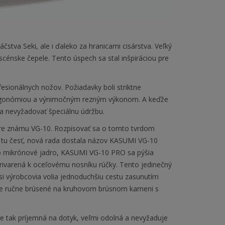
tva Seki, ale i ďaleko za hranicami cisárstva. Veľký
cénske čepele. Tento úspech sa stal inšpiráciou pre
esionálnych nožov. Požiadavky boli striktne
u ergonómiou a výnimočným rezným výkonom. A keďže
 a nevyžadovať špeciálnu údržbu.
bre známu VG-10. Rozpisovať sa o tomto tvrdom
 tu česť, nová rada dostala názov KASUMI VG-10
ľko mikrónové jadro, KASUMI VG-10 PRO sa pýšia
privarená k oceľovému nosníku rúčky. Tento jedinečný
si výrobcovia volia jednoduchšiu cestu zasunutím
že je ručne brúsené na kruhovom brúsnom kameni s
je tak príjemná na dotyk, veľmi odolná a nevyžaduje