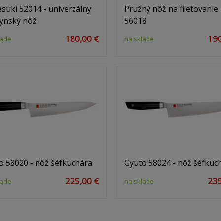
suki 52014 - univerzálny
Pružný nôž na filetovanie
ynský nôž
56018
180,00 €
190
lade
na sklade
o 58020 - nôž šéfkuchára
Gyuto 58024 - nôž šéfkuc
225,00 €
235
lade
na sklade