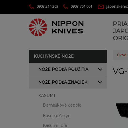
0903 214 263
0903 761 001
japonskeno
PRI
JAP
ORIG
Úvod
KUCHYNSKÉ NOŽE
VG-
NOŽE PODĽA POUŽITIA
NOŽE PODĽA ZNAČIEK
KASUMI
Damaškové čepele
Kasumi Anryu
Kasumi Tora