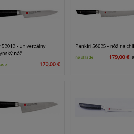
y 52012 - univerzálny
Pankiri 56025 - nôž na chl
ynský nôž
179,00 €
na sklade
2
170,00 €
lade