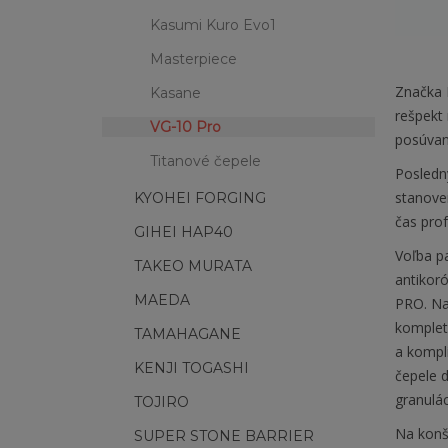
Kasumi Kuro Evo1
Masterpiece
Značka K
Kasane
rešpekt 
VG-10 Pro
posúvani
Titanové čepele
Posledný
stanove
KYOHEI FORGING
čas prof
GIHEI HAP40
Voľba p
TAKEO MURATA
antikor
MAEDA
PRO. Na
kompletn
TAMAHAGANE
a kompl
KENJI TOGASHI
čepele 
granulá
TOJIRO
Na konšt
SUPER STONE BARRIER