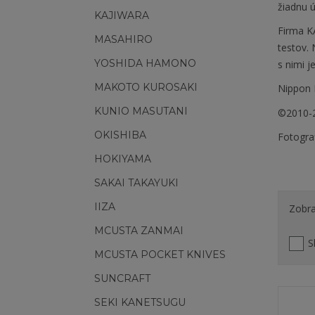
žiadnu ú
KAJIWARA
Firma K
MASAHIRO
testov.
YOSHIDA HAMONO
s nimi j
MAKOTO KUROSAKI
Nippon 
KUNIO MASUTANI
©2010-2
OKISHIBA
Fotogra
HOKIYAMA
SAKAI TAKAYUKI
IIZA
Zobra
MCUSTA ZANMAI
S
MCUSTA POCKET KNIVES
SUNCRAFT
SEKI KANETSUGU