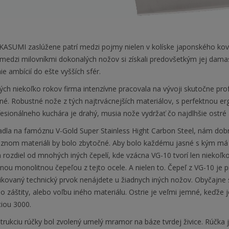
ASUMI zaslúžene patrí medzi pojmy nielen v kolíske japonského kováčs
medzi milovníkmi dokonalých nožov si získali predovšetkým jej damas
e ambícií do ešte vyšších sfér.
ch niekoľko rokov firma intenzívne pracovala na vývoji skutočne prof
né. Robustné nože z tých najtrvácnejších materiálov, s perfektno
esionálneho kuchára je drahý, musia nože vydržať čo najdlhšie ostré
adla na famóznu V-Gold Super Stainless Hight Carbon Steel, nám do
óznom materiáli by bolo zbytočné. Aby bolo každému jasné s kým má
 rozdiel od mnohých iných čepelí, kde vzácna VG-10 tvorí len nieko
ou monolitnou čepeľou z tejto ocele. A nielen to. Čepeľ z VG-10 je 
ikovaný technický prvok nenájdete u žiadnych iných nožov. Obyčajne 
do záštity, alebo voľbu iného materiálu. Ostrie je veľmi jemné, keď
ciou 3000.
rukciu rúčky bol zvolený umelý mramor na báze tvrdej živice. Rúčka 