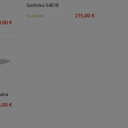
Santoku 54018
215,00 €
na sklade
,00 €
hára
,00 €