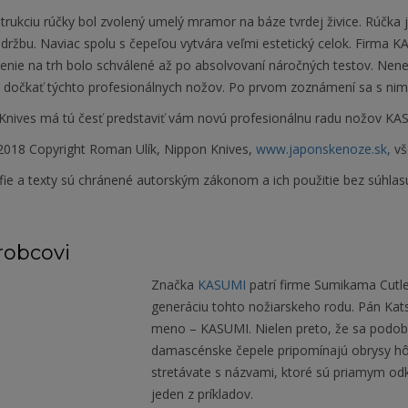
rukciu rúčky bol zvolený umelý mramor na báze tvrdej živice. Rúčka 
držbu. Naviac spolu s čepeľou vytvára veľmi estetický celok. Firma K
enie na trh bolo schválené až po absolvovaní náročných testov. Nenec
 dočkať týchto profesionálnych nožov. Po prvom zoznámení sa s nimi j
Knives má tú česť predstaviť vám novú profesionálnu radu nožov K
018 Copyright Roman Ulík, Nippon Knives,
www.japonskenoze.sk,
vš
fie a texty sú chránené autorským zákonom a ich použitie bez súhlas
robcovi
Značka
KASUMI
patrí firme Sumikama Cutler
generáciu tohto nožiarskeho rodu. Pán Kats
meno – KASUMI. Nielen preto, že sa podobá
damascénske čepele pripomínajú obrysy hôr
stretávate s názvami, ktoré sú priamym od
jeden z príkladov.