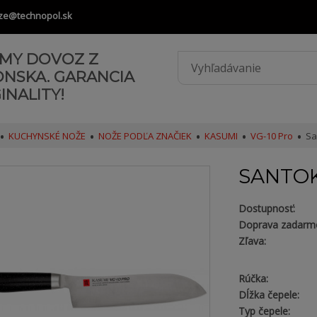
ze@technopol.sk
AMY DOVOZ Z
ONSKA. GARANCIA
INALITY!
KUCHYNSKÉ NOŽE
NOŽE PODĽA ZNAČIEK
KASUMI
VG-10 Pro
Sa
SANTOK
Dostupnosť:
Doprava zadarm
Zľava:
Rúčka:
Dĺžka čepele:
Typ čepele: