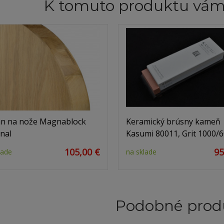
K tomuto produktu vá
an na nože Magnablock
Keramický brúsny kameň
nal
Kasumi 80011, Grit 1000/
105,00 €
95
lade
na sklade
Podobné prod