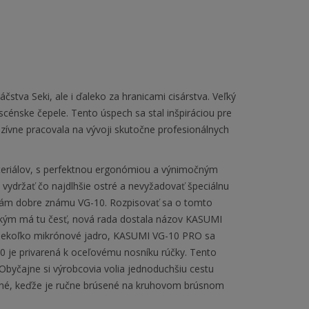
tva Seki, ale i ďaleko za hranicami cisárstva. Veľký
cénske čepele. Tento úspech sa stal inšpiráciou pre
nzívne pracovala na vývoji skutočne profesionálnych
ateriálov, s perfektnou ergonómiou a výnimočným
ydržať čo najdlhšie ostré a nevyžadovať špeciálnu
 nám dobre známu VG-10. Rozpisovať sa o tomto
 kým má tu česť, nová rada dostala názov KASUMI
 niekoľko mikrónové jadro, KASUMI VG-10 PRO sa
10 je privarená k oceľovému nosníku rúčky. Tento
Obyčajne si výrobcovia volia jednoduchšiu cestu
jemné, keďže je ručne brúsené na kruhovom brúsnom