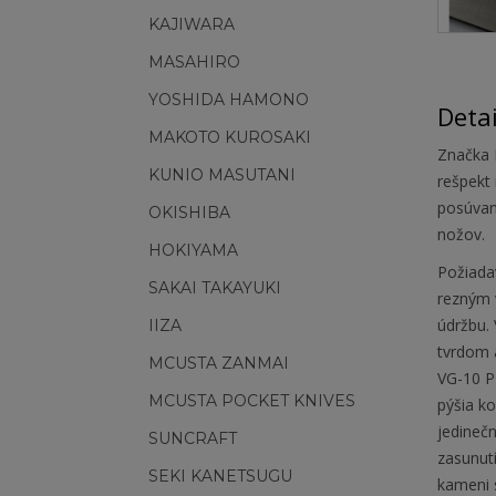
KAJIWARA
MASAHIRO
YOSHIDA HAMONO
Deta
MAKOTO KUROSAKI
Značka K
KUNIO MASUTANI
rešpekt 
posúvani
OKISHIBA
nožov.
HOKIYAMA
Požiada
SAKAI TAKAYUKI
rezným 
údržbu.
IIZA
tvrdom 
MCUSTA ZANMAI
VG-10 P
MCUSTA POCKET KNIVES
pýšia ko
jedinečn
SUNCRAFT
zasunut
SEKI KANETSUGU
kameni 