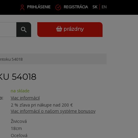
PRIHLÁSENIE
REGISTRÁCIA
SK
EN
prázdny
ntoku 54018
U 54018
na sklade
o:
Viac informácií
2 % zľava pri nákupe nad 200 €
Viac informácií o našom systéme bonusov
Živicová
18cm
Oceľová