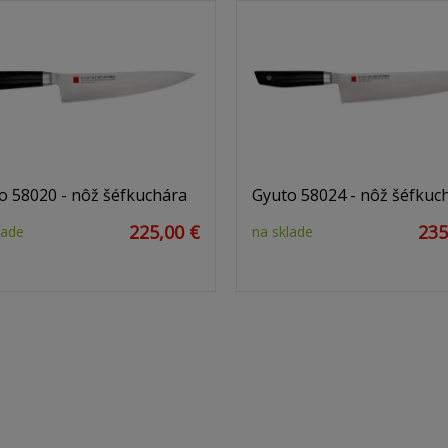
o 58020 - nôž šéfkuchára
Gyuto 58024 - nôž šéfkuc
225,00 €
235
lade
na sklade