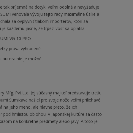
je tak príjemná na dotyk, veľmi odolná a nevyžaduje
ASUMI venovala vývoju tejto rady maximálne úsilie a
hala sa ovplyvniť tlakom importérov, ktorí sa
e každému jasné, že trpezlivosť sa oplatila.
ASUMI VG-10 PRO
etky práva vyhradené
u autora nie je možné.
y Mfg. Pvt.Ltd. Jej súčasný majiteľ predstavuje tretiu
umi Sumikava našiel pre svoje nože veľmi priliehavé
 na jeho meno, ale hlavne preto, že ich
 pod hmlistou oblohou. V japonskej kultúre sa často
kazom na konkrétne predmety alebo javy. A toto je