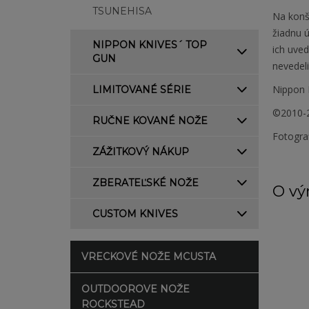
TSUNEHISA
Na konšt
žiadnu ú
NIPPON KNIVES´ TOP
ich uved
GUN
nevedeli
Nippon 
LIMITOVANÉ SÉRIE
©2010-2
RUČNE KOVANÉ NOŽE
Fotogra
ZÁŽITKOVÝ NÁKUP
ZBERATEĽSKÉ NOŽE
O vý
CUSTOM KNIVES
VRECKOVÉ NOŽE MCUSTA
OUTDOOROVE NOŽE
ROCKSTEAD