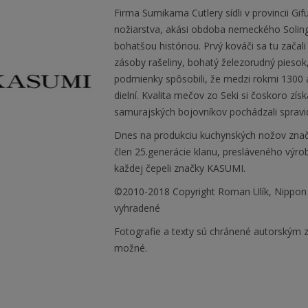
Firma Sumikama Cutlery sídli v provincii Gi
nožiarstva, akási obdoba nemeckého Soling
bohatšou históriou. Prvý kováči sa tu zača
zásoby rašeliny, bohatý železorudný piesok, 
podmienky spôsobili, že medzi rokmi 1300 
dielní. Kvalita mečov zo Seki si čoskoro získ
samurajských bojovníkov pochádzali spravidl
Dnes na produkciu kuchynských nožov zna
člen 25.generácie klanu, presláveného výr
každej čepeli značky KASUMI.
©2010-2018 Copyright Roman Ulík, Nippon
vyhradené
Fotografie a texty sú chránené autorským z
možné.