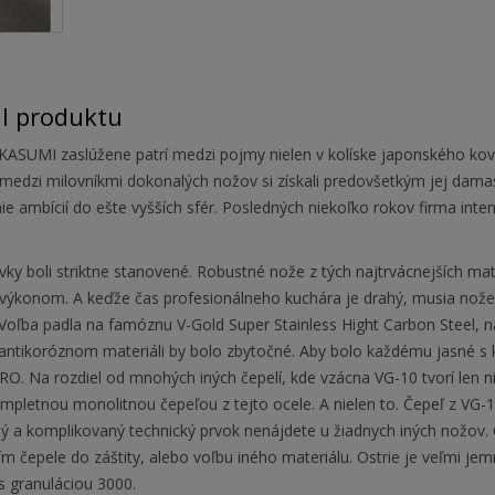
il produktu
ASUMI zaslúžene patrí medzi pojmy nielen v kolíske japonského kováčs
medzi milovníkmi dokonalých nožov si získali predovšetkým jej damas
e ambícií do ešte vyšších sfér. Posledných niekoľko rokov firma inte
vky boli striktne stanovené. Robustné nože z tých najtrvácnejších m
výkonom. A keďže čas profesionálneho kuchára je drahý, musia nože v
 Voľba padla na famóznu V-Gold Super Stainless Hight Carbon Steel,
antikoróznom materiáli by bolo zbytočné. Aby bolo každému jasné s
RO. Na rozdiel od mnohých iných čepelí, kde vzácna VG-10 tvorí len
mpletnou monolitnou čepeľou z tejto ocele. A nielen to. Čepeľ z VG-
ý a komplikovaný technický prvok nenájdete u žiadnych iných nožov. 
ím čepele do záštity, alebo voľbu iného materiálu. Ostrie je veľmi 
s granuláciou 3000.