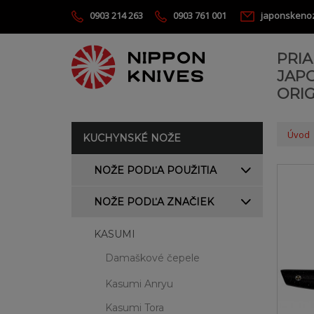
0903 214 263
0903 761 001
japonskeno
PRI
JAP
ORIG
Úvod
KUCHYNSKÉ NOŽE
NOŽE PODĽA POUŽITIA
NOŽE PODĽA ZNAČIEK
KASUMI
Damaškové čepele
Kasumi Anryu
Kasumi Tora