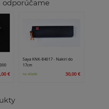
m odporúčame
Saya KNK-84017 - Nakiri do
6000
17cm
,00 €
30,00 €
na sklade
ukty