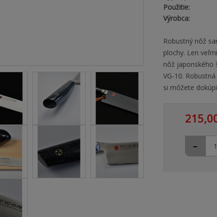
Použitie:
Výrobca:
Robustný nôž san
plochy. Len veľmi
nôž japonského š
VG-10. Robustná
si môžete dokúpi
215,0
-