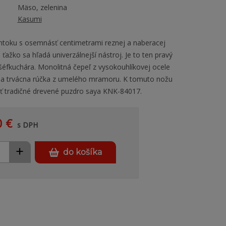
Mäso, zelenina
Kasumi
toku s osemnásť centimetrami reznej a naberacej
 ťažko sa hľadá univerzálnejší nástroj. Je to ten pravý
éfkuchára. Monolitná čepeľ z vysokouhlíkovej ocele
 a trvácna rúčka z umelého mramoru. K tomuto nožu
ť tradičné drevené puzdro saya KNK-84017.
0 €
s DPH
+
do košíka