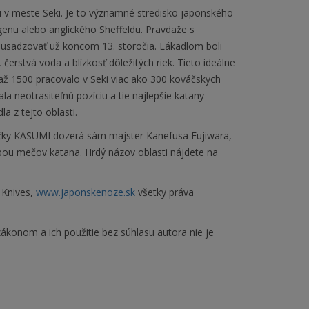
fu v meste Seki. Je to významné stredisko japonského
enu alebo anglického Sheffeldu. Pravdaže s
li usadzovať už koncom 13. storočia. Lákadlom boli
čerstvá voda a blízkosť dôležitých riek. Tieto ideálne
až 1500 pracovalo v Seki viac ako 300 kováčskych
ala neotrasiteľnú pozíciu a tie najlepšie katany
a z tejto oblasti.
čky KASUMI dozerá sám majster Kanefusa Fujiwara,
obou mečov katana. Hrdý názov oblasti nájdete na
 Knives,
www.japonskenoze.sk
všetky práva
ákonom a ich použitie bez súhlasu autora nie je