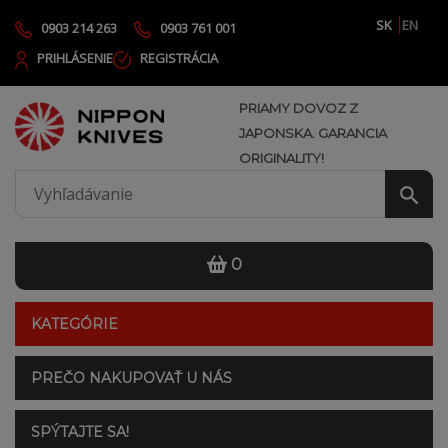
SK
EN
0903 214 263
0903 761 001
PRIHLÁSENIE
REGISTRÁCIA
PRIAMY DOVOZ Z
JAPONSKA. GARANCIA
ORIGINALITY!
0
KATEGÓRIE
PREČO NAKUPOVAŤ U NÁS
SPÝTAJTE SA!