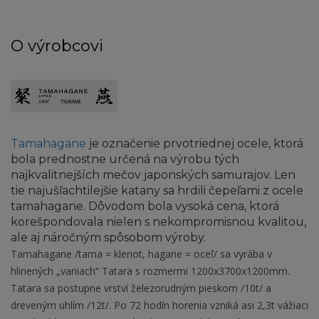
O výrobcovi
Tamahagane
je označenie prvotriednej ocele, ktorá
bola prednostne určená na výrobu tých
najkvalitnejších mečov japonských samurajov. Len
tie najušľachtilejšie katany sa hrdili čepeľami z ocele
tamahagane. Dôvodom bola vysoká cena, ktorá
korešpondovala nielen s nekompromisnou kvalitou,
ale aj náročným spôsobom výroby.
Tamahagane /tama = klenot, hagane = oceľ/ sa vyrába v
hlinených „vaniach“ Tatara s rozmermi 1200x3700x1200mm.
Tatara sa postupne vrství železorudným pieskom /10t/ a
dreveným uhlím /12t/. Po 72 hodín horenia vzniká asi 2,3t vážiaci