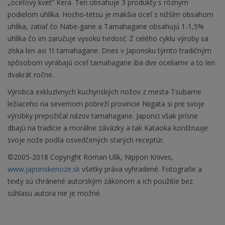
„oceľový kvet“ Kera. Ten obsahuje 3 produkty s rôznym
podielom uhlíka. Hocho-tetsu je mäkšia oceľ s nižším obsahom
uhlíka, zatiaľ čo Nabe-gane a Tamahagane obsahujú 1-1,5%
uhlíka čo im zaručuje vysokú tvrdosť. Z celého cyklu výroby sa
získa len asi 1t tamahagane. Dnes v Japonsku týmto tradičným
spôsobom vyrábajú oceľ tamahagane iba dve oceliarne a to len
dvakrát ročne.
Výrobca exkluzívnych kuchynských nožov z mesta Tsubame
ležiaceho na severnom pobreží provincie Niigata si pre svoje
výrobky prepožičal názov tamahagane. Japonci však prísne
dbajú na tradície a morálne záväzky a tak Kataoka konštruuje
svoje nože podľa osvedčených starých receptúr.
©2005-2018 Copyright Roman Ulík, Nippon Knives,
www.japonskenoze.sk
všetky práva vyhradené. Fotografie a
texty sú chránené autorským zákonom a ich použitie bez
súhlasu autora nie je možné.