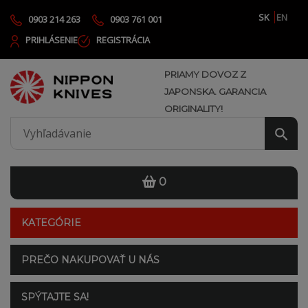
SK
EN
0903 214 263
0903 761 001
PRIHLÁSENIE
REGISTRÁCIA
PRIAMY DOVOZ Z
JAPONSKA. GARANCIA
ORIGINALITY!
0
KATEGÓRIE
PREČO NAKUPOVAŤ U NÁS
SPÝTAJTE SA!