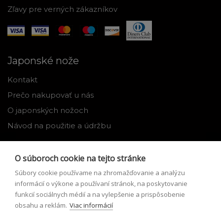
Zľavy pre verných zákazníkov
Japonské nože
Kontakt
Prečo nakupovať u nás
O japonských nožoch
Návod na použitie a údržbu
Nástroje
O súboroch cookie na tejto stránke
Registrácia
Súbory cookie používame na zhromažďovanie a analýzu
Môj profil
informácií o výkone a používaní stránok, na poskytovanie
funkcií sociálnych médií a na vylepšenie a prispôsobenie
Zabudnuté heslo
obsahu a reklám.
Viac informácií
Odstúpenie od zmluvy