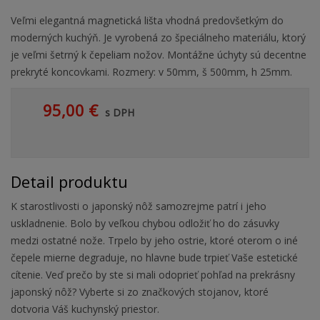
Veľmi elegantná magnetická lišta vhodná predovšetkým do
moderných kuchýň. Je vyrobená zo špeciálneho materiálu, ktorý
je veľmi šetrný k čepeliam nožov. Montážne úchyty sú decentne
prekryté koncovkami. Rozmery: v 50mm, š 500mm, h 25mm.
95,00 €
s DPH
Detail produktu
K starostlivosti o japonský nôž samozrejme patrí i jeho
uskladnenie. Bolo by veľkou chybou odložiť ho do zásuvky
medzi ostatné nože. Trpelo by jeho ostrie, ktoré oterom o iné
čepele mierne degraduje, no hlavne bude trpieť Vaše estetické
cítenie. Veď prečo by ste si mali odoprieť pohľad na prekrásny
japonský nôž? Vyberte si zo značkových stojanov, ktoré
dotvoria Váš kuchynský priestor.