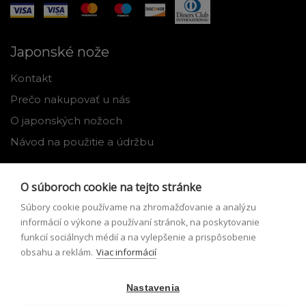
Japonské nože
Kontakt
Prečo nakupovať u nás
O japonských nožoch
Návod na použitie a údržbu
Nástroje
O súboroch cookie na tejto stránke
Registrácia
Súbory cookie používame na zhromažďovanie a analýzu
Môj profil
informácií o výkone a používaní stránok, na poskytovanie
funkcií sociálnych médií a na vylepšenie a prispôsobenie
Zabudnuté heslo
obsahu a reklám.
Viac informácií
Odstúpenie od zmluvy
Nastavenia
Podmienky odstúpenia od zmluvy