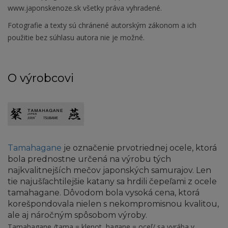
www.japonskenoze.sk všetky práva vyhradené.
Fotografie a texty sú chránené autorským zákonom a ich
použitie bez súhlasu autora nie je možné.
O výrobcovi
Tamahagane
je označenie prvotriednej ocele, ktorá
bola prednostne určená na výrobu tých
najkvalitnejších mečov japonských samurajov. Len
tie najušľachtilejšie katany sa hrdili čepeľami z ocele
tamahagane. Dôvodom bola vysoká cena, ktorá
korešpondovala nielen s nekompromisnou kvalitou,
ale aj náročným spôsobom výroby.
Tamahagane /tama = klenot, hagane = oceľ/ sa vyrába v