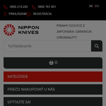
SK
EN
0903 214 263
0903 761 001
PRIHLÁSENIE
REGISTRÁCIA
PRIAMY DOVOZ Z
JAPONSKA. GARANCIA
ORIGINALITY!
0
KATEGÓRIE
PREČO NAKUPOVAŤ U NÁS
SPÝTAJTE SA!