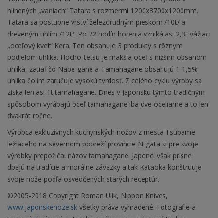
hlinených „vaniach“ Tatara s rozmermi 1200x3700x1200mm.
Tatara sa postupne vrství železorudným pieskom /10t/ a
dreveným uhlím /12t/. Po 72 hodín horenia vzniká asi 2,3t vážiaci
„oceľový kvet“ Kera. Ten obsahuje 3 produkty s rôznym
podielom uhlíka. Hocho-tetsu je mäkšia oceľ s nižším obsahom
uhlíka, zatiaľ čo Nabe-gane a Tamahagane obsahujú 1-1,5%
uhlíka čo im zaručuje vysokú tvrdosť. Z celého cyklu výroby sa
získa len asi 1t tamahagane. Dnes v Japonsku týmto tradičným
spôsobom vyrábajú oceľ tamahagane iba dve oceliarne a to len
dvakrát ročne.
Výrobca exkluzívnych kuchynských nožov z mesta Tsubame
ležiaceho na severnom pobreží provincie Niigata si pre svoje
výrobky prepožičal názov tamahagane. Japonci však prísne
dbajú na tradície a morálne záväzky a tak Kataoka konštruuje
svoje nože podľa osvedčených starých receptúr.
©2005-2018 Copyright Roman Ulík, Nippon Knives,
www.japonskenoze.sk
všetky práva vyhradené. Fotografie a