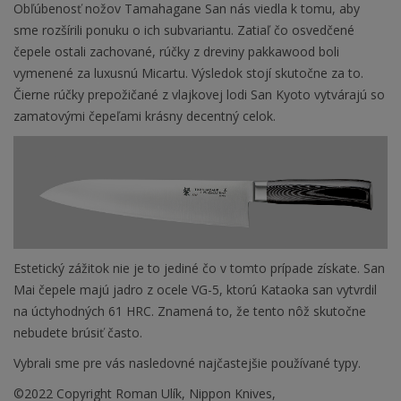
Obľúbenosť nožov Tamahagane San nás viedla k tomu, aby
sme rozšírili ponuku o ich subvariantu. Zatiaľ čo osvedčené
čepele ostali zachované, rúčky z dreviny pakkawood boli
vymenené za luxusnú Micartu. Výsledok stojí skutočne za to.
Čierne rúčky prepožičané z vlajkovej lodi San Kyoto vytvárajú so
zamatovými čepeľami krásny decentný celok.
Estetický zážitok nie je to jediné čo v tomto prípade získate. San
Mai čepele majú jadro z ocele VG-5, ktorú Kataoka san vytvrdil
na úctyhodných 61 HRC. Znamená to, že tento nôž skutočne
nebudete brúsiť často.
Vybrali sme pre vás nasledovné najčastejšie používané typy.
©2022 Copyright Roman Ulík, Nippon Knives,