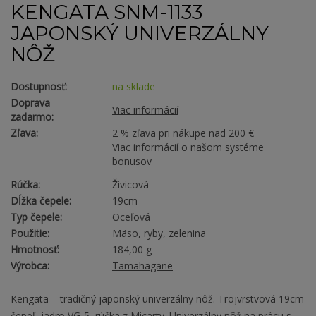
KENGATA SNM-1133
JAPONSKÝ UNIVERZÁLNY
NÔŽ
Dostupnosť:
na sklade
Doprava
Viac informácií
zadarmo:
Zľava:
2 % zľava pri nákupe nad 200 €
Viac informácií o našom systéme
bonusov
Rúčka:
Živicová
Dĺžka čepele:
19cm
Typ čepele:
Oceľová
Použitie:
Mäso, ryby, zelenina
Hmotnosť:
184,00 g
Výrobca:
Tamahagane
Kengata = tradičný japonský univerzálny nôž. Trojvrstvová 19cm
čepeľ, jadro VG-5, rúčka z Micarty. Univerzálny nôž na prácu s