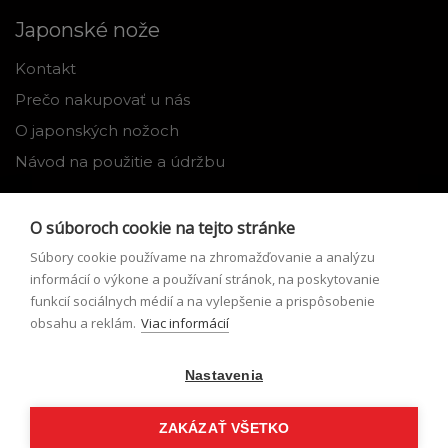
Japonské nože
Kontakt
Prečo nakupovať u nás
O japonských nožoch
Návod na použitie a údržbu
Nástroje
O súboroch cookie na tejto stránke
Registrácia
Súbory cookie používame na zhromažďovanie a analýzu
Môj profil
informácií o výkone a používaní stránok, na poskytovanie
funkcií sociálnych médií a na vylepšenie a prispôsobenie
Zabudnuté heslo
obsahu a reklám.
Viac informácií
Odstúpenie od zmluvy
Nastavenia
Podmienky odstúpenia od zmluvy
Formulár pre odstúpenie od zmluvy
ZAKÁZAŤ VŠETKO