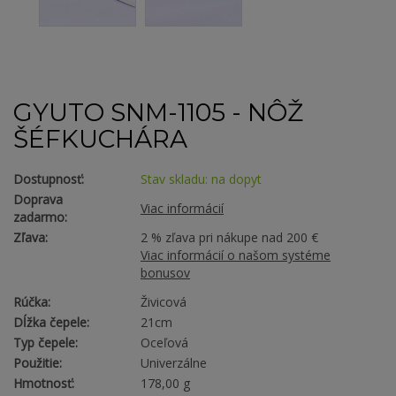
GYUTO SNM-1105 - NÔŽ
ŠÉFKUCHÁRA
Dostupnosť:
Stav skladu: na dopyt
Doprava
Viac informácií
zadarmo:
Zľava:
2 % zľava pri nákupe nad 200 €
Viac informácií o našom systéme
bonusov
Rúčka:
Živicová
Dĺžka čepele:
21cm
Typ čepele:
Oceľová
Použitie:
Univerzálne
Hmotnosť:
178,00 g