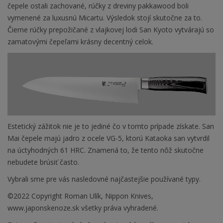
čepele ostali zachované, rúčky z dreviny pakkawood boli
vymenené za luxusnú Micartu. Výsledok stojí skutočne za to.
Čierne rúčky prepožičané z vlajkovej lodi San Kyoto vytvárajú so
zamatovými čepeľami krásny decentný celok.
Estetický zážitok nie je to jediné čo v tomto prípade získate. San
Mai čepele majú jadro z ocele VG-5, ktorú Kataoka san vytvrdil
na úctyhodných 61 HRC. Znamená to, že tento nôž skutočne
nebudete brúsiť často.
Vybrali sme pre vás nasledovné najčastejšie používané typy.
©2022 Copyright Roman Ulík, Nippon Knives,
www.japonskenoze.sk všetky práva vyhradené.