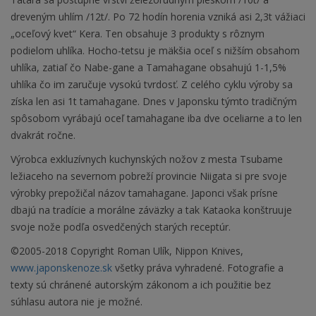
dreveným uhlím /12t/. Po 72 hodín horenia vzniká asi 2,3t vážiaci
„oceľový kvet“ Kera. Ten obsahuje 3 produkty s rôznym
podielom uhlíka. Hocho-tetsu je mäkšia oceľ s nižším obsahom
uhlíka, zatiaľ čo Nabe-gane a Tamahagane obsahujú 1-1,5%
uhlíka čo im zaručuje vysokú tvrdosť. Z celého cyklu výroby sa
získa len asi 1t tamahagane. Dnes v Japonsku týmto tradičným
spôsobom vyrábajú oceľ tamahagane iba dve oceliarne a to len
dvakrát ročne.
Výrobca exkluzívnych kuchynských nožov z mesta Tsubame
ležiaceho na severnom pobreží provincie Niigata si pre svoje
výrobky prepožičal názov tamahagane. Japonci však prísne
dbajú na tradície a morálne záväzky a tak Kataoka konštruuje
svoje nože podľa osvedčených starých receptúr.
©2005-2018 Copyright Roman Ulík, Nippon Knives,
www.japonskenoze.sk
všetky práva vyhradené. Fotografie a
texty sú chránené autorským zákonom a ich použitie bez
súhlasu autora nie je možné.