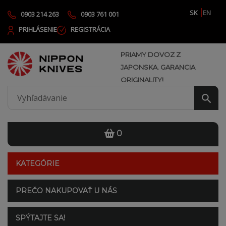
SK
EN
0903 214 263
0903 761 001
PRIHLÁSENIE
REGISTRÁCIA
PRIAMY DOVOZ Z
JAPONSKA. GARANCIA
ORIGINALITY!
0
KATEGÓRIE
PREČO NAKUPOVAŤ U NÁS
SPÝTAJTE SA!