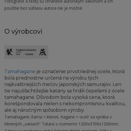
Fotografie a texty sú chránené autorským zákonom a ich
použitie bez súhlasu autora nie je možné.
O výrobcovi
Tamahagane
je označenie prvotriednej ocele, ktorá
bola prednostne určená na výrobu tých
najkvalitnejších mečov japonských samurajov. Len
tie najušľachtilejšie katany sa hrdili čepeľami z ocele
tamahagane. Dôvodom bola vysoká cena, ktorá
korešpondovala nielen s nekompromisnou kvalitou,
ale aj náročným spôsobom výroby.
Tamahagane /tama = klenot, hagane = oceľ/ sa vyrába v
hlinených „vaniach“ Tatara s rozmermi 1200x3700x1200mm.
Tatara sa postupne vrství železorudným pieskom /10t/ a