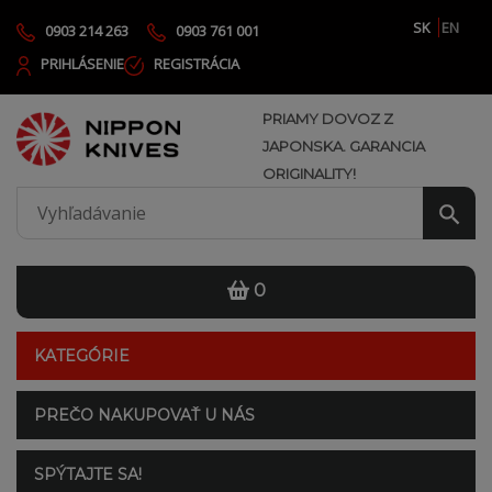
SK
EN
0903 214 263
0903 761 001
PRIHLÁSENIE
REGISTRÁCIA
PRIAMY DOVOZ Z
JAPONSKA. GARANCIA
ORIGINALITY!
0
KATEGÓRIE
PREČO NAKUPOVAŤ U NÁS
SPÝTAJTE SA!