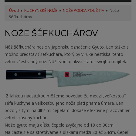
Úvod
KUCHYNSKÉ NOŽE
NOŽE PODĽA POUŽITIA
Nože
šéfkuchárov
NOŽE ŠÉFKUCHÁROV
Nôž šéfkuchára nesie v Japonsku označenie Gyuto. Len ťažko si
možno predstaviť šéfkuchára, ktorý by v ruke nestískal tento
veľmi všestranný nôž. Nôž tvorí aj akýsi status svojho majiteľa.
Z ľahkou nadsázkou môžeme povedať, že medzi „veľkosťou“
šéfa kuchyne a veľkosťou jeho noža platí priama úmera. Len
pozor, s tými najdlhšími čepeľami dokáže efektívne pracovať len
veľmi skúsený kuchár.
Nože gyuto majú dĺžku čepele zvyčajne od 18 do 30cm.
Najčastejšie sa stretávame s dĺžkami medzi 20 až 24cm. Čepeľ