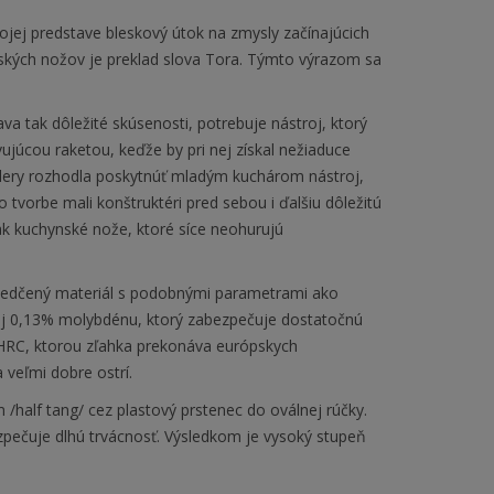
jej predstave bleskový útok na zmysly začínajúcich
ských nožov je preklad slova Tora. Týmto výrazom sa
kava tak dôležité skúsenosti, potrebuje nástroj, ktorý
úcou raketou, keďže by pri nej získal nežiaduce
Cutlery rozhodla poskytnúť mladým kuchárom nástroj,
ho tvorbe mali konštruktéri pred sebou i ďalšiu dôležitú
ak kuchynské nože, ktoré síce neohurujú
svedčený materiál s podobnými parametrami ako
aj 0,13% molybdénu, ktorý zabezpečuje dostatočnú
 HRC, ktorou zľahka prekonáva európskych
 veľmi dobre ostrí.
 /half tang/ cez plastový prstenec do oválnej rúčky.
zpečuje dlhú trvácnosť. Výsledkom je vysoký stupeň