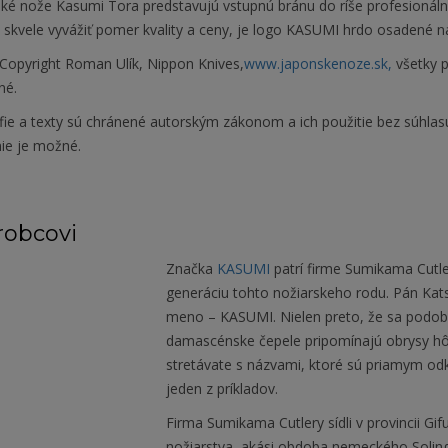
ké nože Kasumi Tora predstavujú vstupnú bránu do ríše profesionáln
 skvele vyvážiť pomer kvality a ceny, je logo KASUMI hrdo osadené na
Copyright Roman Ulík, Nippon Knives,
www.japonskenoze.sk,
všetky 
né.
fie a texty sú chránené autorským zákonom a ich použitie bez súhlas
nie je možné.
robcovi
Značka
KASUMI
patrí firme Sumikama Cutler
generáciu tohto nožiarskeho rodu. Pán Kats
meno – KASUMI. Nielen preto, že sa podobá
damascénske čepele pripomínajú obrysy hôr
stretávate s názvami, ktoré sú priamym od
jeden z príkladov.
Firma Sumikama Cutlery sídli v provincii Gi
nožiarstva, akási obdoba nemeckého Soling