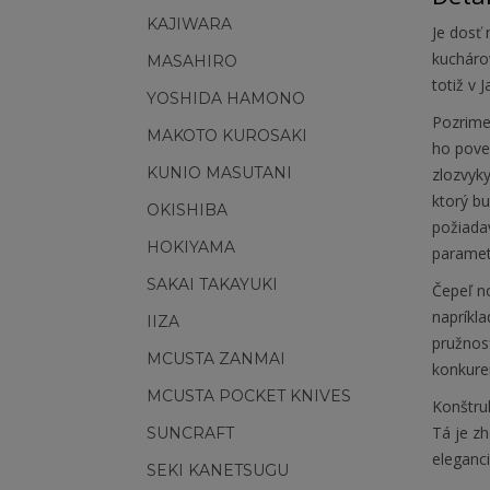
KAJIWARA
Je dosť
kucháro
MASAHIRO
totiž v 
YOSHIDA HAMONO
Pozrime 
MAKOTO KUROSAKI
ho pove
KUNIO MASUTANI
zlozvyky
ktorý bu
OKISHIBA
požiadav
HOKIYAMA
paramet
SAKAI TAKAYUKI
Čepeľ n
napríkl
IIZA
pružnos
MCUSTA ZANMAI
konkuren
MCUSTA POCKET KNIVES
Konštruk
Tá je z
SUNCRAFT
eleganci
SEKI KANETSUGU