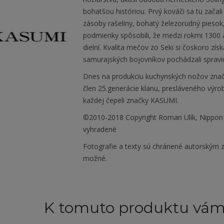
bohatšou históriou. Prvý kováči sa tu zača
zásoby rašeliny, bohatý železorudný piesok, 
podmienky spôsobili, že medzi rokmi 1300 
dielní. Kvalita mečov zo Seki si čoskoro získ
samurajských bojovníkov pochádzali spravidl
Dnes na produkciu kuchynských nožov zna
člen 25.generácie klanu, presláveného výr
každej čepeli značky KASUMI.
©2010-2018 Copyright Roman Ulík, Nippon
vyhradené
Fotografie a texty sú chránené autorským z
možné.
K tomuto produktu vá