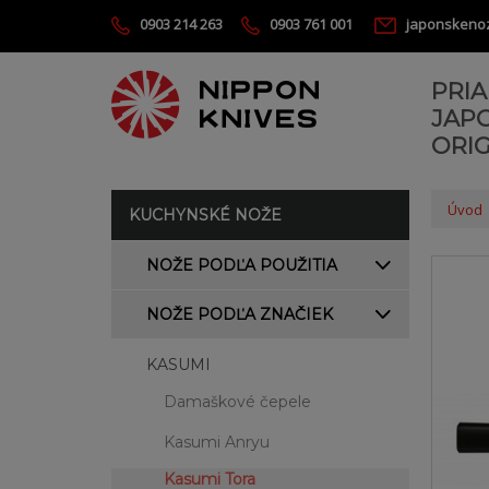
0903 214 263
0903 761 001
japonskeno
PRI
JAP
ORIG
Úvod
KUCHYNSKÉ NOŽE
NOŽE PODĽA POUŽITIA
NOŽE PODĽA ZNAČIEK
KASUMI
Damaškové čepele
Kasumi Anryu
Kasumi Tora