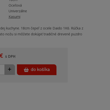
Oceľová
Univerzálne
Kasumi
dej kuchyne. 18cm čepeľ z ocele Daido 1K6. Rúčka z
to nožu si môžete dokúpiť tradičné drevené puzdro
.
€
s DPH
+
do košíka