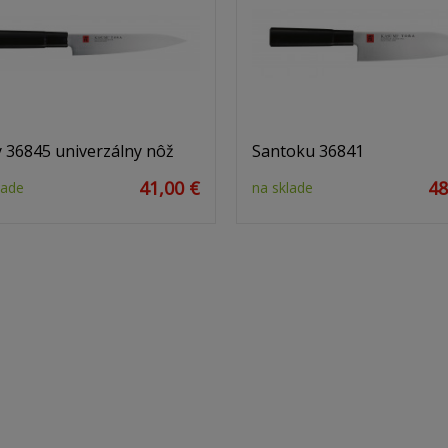
y 36845 univerzálny nôž
Santoku 36841
41,00 €
48
lade
na sklade