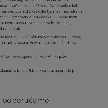
li usadzovať už koncom 13. storočia. Lákadlom boli
čerstvá voda a blízkosť dôležitých riek. Tieto ideálne
až 1500 pracovalo v Seki viac ako 300 kováčskych
ala neotrasiteľnú pozíciu a tie najlepšie katany
a z tejto oblasti.
čky KASUMI dozerá sám majster Kanefusa Fujiwara,
obou mečov katana. Hrdý názov oblasti nájdete na
 Knives,
www.japonskenoze.sk
všetky práva
ákonom a ich použitie bez súhlasu autora nie je
m odporúčame