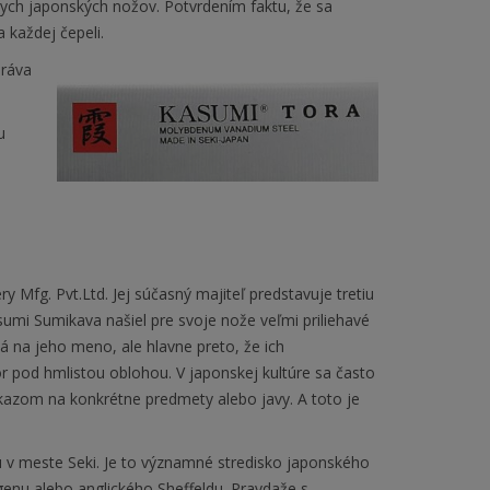
ych japonských nožov. Potvrdením faktu, že sa
 každej čepeli.
práva
u
y Mfg. Pvt.Ltd. Jej súčasný majiteľ predstavuje tretiu
umi Sumikava našiel pre svoje nože veľmi priliehavé
 na jeho meno, ale hlavne preto, že ich
 pod hmlistou oblohou. V japonskej kultúre sa často
kazom na konkrétne predmety alebo javy. A toto je
fu v meste Seki. Je to významné stredisko japonského
enu alebo anglického Sheffeldu. Pravdaže s