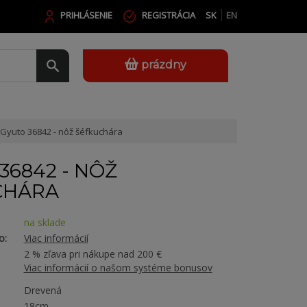
PRIHLÁSENIE
REGISTRÁCIA
SK
EN
prázdny
Gyuto 36842 - nôž šéfkuchára
36842 - NÔŽ
CHÁRA
na sklade
o:
Viac informácií
2 % zľava pri nákupe nad 200 €
Viac informácií o našom systéme bonusov
Drevená
18cm