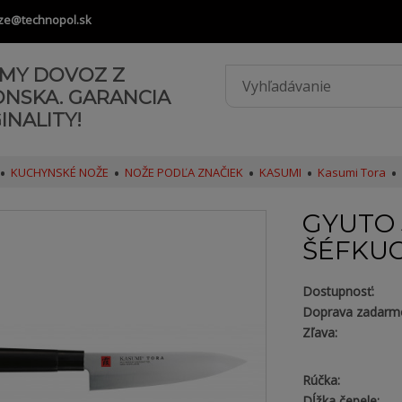
ze@technopol.sk
AMY DOVOZ Z
ONSKA. GARANCIA
INALITY!
KUCHYNSKÉ NOŽE
NOŽE PODĽA ZNAČIEK
KASUMI
Kasumi Tora
GYUTO 
ŠÉFKU
Dostupnosť:
Doprava zadarm
Zľava:
Rúčka:
Dĺžka čepele: