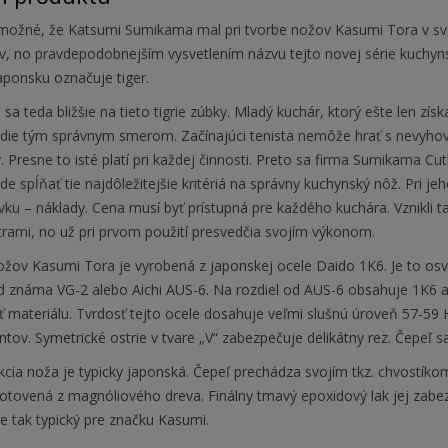
 možné, že Katsumi Sumikama mal pri tvorbe nožov Kasumi Tora v svo
v, no pravdepodobnejším vysvetlením názvu tejto novej série kuchyn
Japonsku označuje tiger.
sa teda bližšie na tieto tigrie zúbky. Mladý kuchár, ktorý ešte len zís
die tým správnym smerom. Začínajúci tenista nemôže hrať s nevyhovuj
. Presne to isté platí pri každej činnosti. Preto sa firma Sumikama 
de spĺňať tie najdôležitejšie kritériá na správny kuchynský nôž. Pri je
ku – náklady. Cena musí byť prístupná pre každého kuchára. Vznikli t
rami, no už pri prvom použití presvedčia svojím výkonom.
ožov Kasumi Tora je vyrobená z japonskej ocele Daido 1K6. Je to o
ad známa VG-2 alebo Aichi AUS-6. Na rozdiel od AUS-6 obsahuje 1K6 
ť materiálu. Tvrdosť tejto ocele dosahuje veľmi slušnú úroveň 57-59
tov. Symetrické ostrie v tvare „V“ zabezpečuje delikátny rez. Čepeľ sa
cia noža je typicky japonská. Čepeľ prechádza svojím tkz. chvostíkom
hotovená z magnóliového dreva. Finálny tmavý epoxidový lak jej zabe
e tak typický pre značku Kasumi.