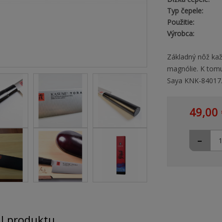
Typ čepele:
Použitie:
Výrobca:
Základný nôž kaž
magnólie. K tomu
Saya KNK-84017
49,00 
-
il produktu