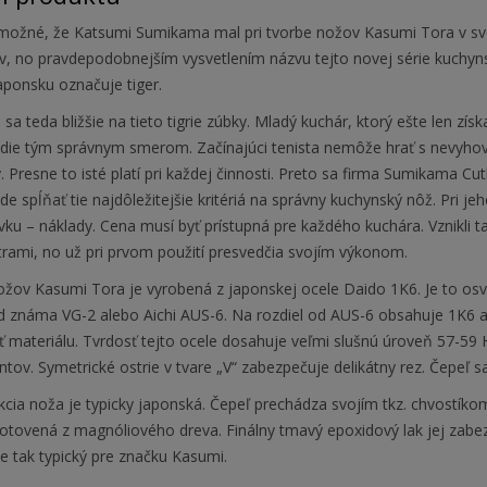
 možné, že Katsumi Sumikama mal pri tvorbe nožov Kasumi Tora v svo
v, no pravdepodobnejším vysvetlením názvu tejto novej série kuchyn
Japonsku označuje tiger.
sa teda bližšie na tieto tigrie zúbky. Mladý kuchár, ktorý ešte len zís
die tým správnym smerom. Začínajúci tenista nemôže hrať s nevyhovuj
. Presne to isté platí pri každej činnosti. Preto sa firma Sumikama 
de spĺňať tie najdôležitejšie kritériá na správny kuchynský nôž. Pri je
ku – náklady. Cena musí byť prístupná pre každého kuchára. Vznikli t
rami, no už pri prvom použití presvedčia svojím výkonom.
ožov Kasumi Tora je vyrobená z japonskej ocele Daido 1K6. Je to o
ad známa VG-2 alebo Aichi AUS-6. Na rozdiel od AUS-6 obsahuje 1K6 
ť materiálu. Tvrdosť tejto ocele dosahuje veľmi slušnú úroveň 57-59
tov. Symetrické ostrie v tvare „V“ zabezpečuje delikátny rez. Čepeľ sa
cia noža je typicky japonská. Čepeľ prechádza svojím tkz. chvostíkom
hotovená z magnóliového dreva. Finálny tmavý epoxidový lak jej zabe
e tak typický pre značku Kasumi.