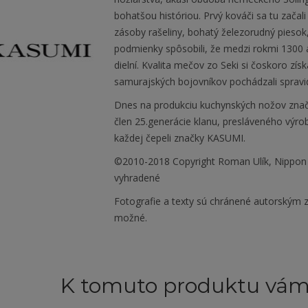
bohatšou históriou. Prvý kováči sa tu zača
zásoby rašeliny, bohatý železorudný piesok, 
podmienky spôsobili, že medzi rokmi 1300 
dielní. Kvalita mečov zo Seki si čoskoro získ
samurajských bojovníkov pochádzali spravidl
Dnes na produkciu kuchynských nožov zna
člen 25.generácie klanu, presláveného výr
každej čepeli značky KASUMI.
©2010-2018 Copyright Roman Ulík, Nippon
vyhradené
Fotografie a texty sú chránené autorským z
možné.
K tomuto produktu vá