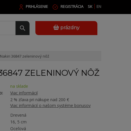
PRIHLÁSENIE
REGISTRÁCIA
SK
EN
prázdny
Nakiri 36847 zeleninový nôž
 36847 ZELENINOVÝ NÔŽ
na sklade
o:
Viac informácií
2 % zľava pri nákupe nad 200 €
Viac informácií o našom systéme bonusov
Drevená
16, 5 cm
Oceľová