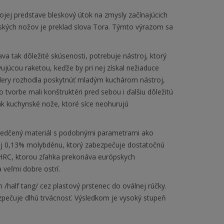
jej predstave bleskový útok na zmysly začínajúcich
ských nožov je preklad slova Tora. Týmto výrazom sa
kava tak dôležité skúsenosti, potrebuje nástroj, ktorý
úcou raketou, keďže by pri nej získal nežiaduce
Cutlery rozhodla poskytnúť mladým kuchárom nástroj,
ho tvorbe mali konštruktéri pred sebou i ďalšiu dôležitú
ak kuchynské nože, ktoré síce neohurujú
svedčený materiál s podobnými parametrami ako
aj 0,13% molybdénu, ktorý zabezpečuje dostatočnú
 HRC, ktorou zľahka prekonáva európskych
 veľmi dobre ostrí.
 /half tang/ cez plastový prstenec do oválnej rúčky.
zpečuje dlhú trvácnosť. Výsledkom je vysoký stupeň