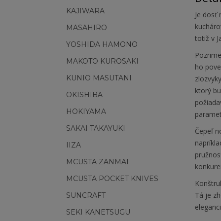
KAJIWARA
Je dosť
kucháro
MASAHIRO
totiž v 
YOSHIDA HAMONO
Pozrime 
MAKOTO KUROSAKI
ho pove
KUNIO MASUTANI
zlozvyky
ktorý bu
OKISHIBA
požiadav
HOKIYAMA
paramet
SAKAI TAKAYUKI
Čepeľ n
napríkl
IIZA
pružnos
MCUSTA ZANMAI
konkuren
MCUSTA POCKET KNIVES
Konštruk
Tá je z
SUNCRAFT
eleganci
SEKI KANETSUGU