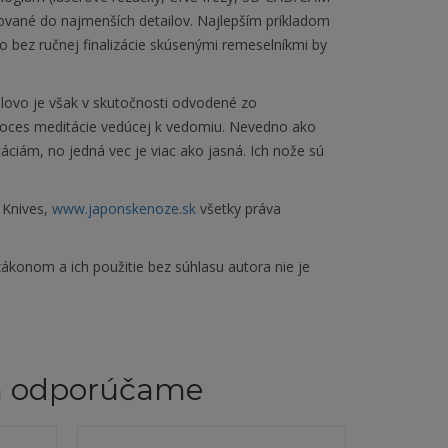
cované do najmenších detailov. Najlepším príkladom
No bez ručnej finalizácie skúsenými remeselníkmi by
lovo je však v skutočnosti odvodené zo
proces meditácie vedúcej k vedomiu. Nevedno ako
ciám, no jedná vec je viac ako jasná. Ich nože sú
 Knives,
www.japonskenoze.sk
všetky práva
ákonom a ich použitie bez súhlasu autora nie je
m odporúčame