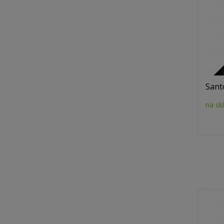
Sant
na sk