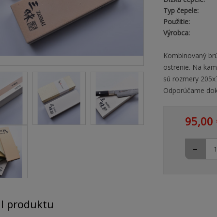
Typ čepele:
Použitie:
Výrobca:
Kombinovaný brú
ostrenie. Na kam
sú rozmery 205x7
Odporúčame dokú
95,00 
-
il produktu