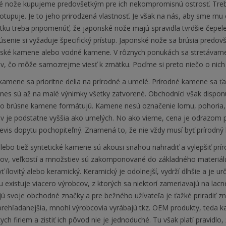
é nože kupujeme predovšetkým pre ich nekompromisnú ostrosť. Treba
tupuje. Je to jeho prirodzená vlastnosť. Je však na nás, aby sme mu op
tku treba pripomenúť, že japonské nože majú spravidla tvrdšie čepele
rúsenie si vyžaduje špecifický prístup. Japonské nože sa brúsia pre
nské kamene alebo vodné kamene. V rôznych ponukách sa stretávame 
, čo môže samozrejme viesť k zmätku. Poďme si preto niečo o nich
amene sa prioritne delia na prírodné a umelé. Prírodné kamene sa ťaži
Dnes sú až na malé výnimky všetky zatvorené. Obchodníci však disp
ho brúsne kamene formátujú. Kamene nesú označenie lomu, pohoria, t
 je podstatne vyššia ako umelých. No ako vieme, cena je odrazom p
evis dopytu pochopiteľný. Znamená to, že nie vždy musí byť prírodný 
ebo tiež syntetické kamene sú akousi snahou nahradiť a vylepšiť prí
lov, veľkostí a množstiev sú zakomponované do základného materiálu
 ílovitý alebo keramický. Keramický je odolnejší, vydrží dlhšie a je u
 existuje viacero výrobcov, z ktorých sa niektorí zameriavajú na lacnej
ú svoje obchodné značky a pre bežného užívateľa je ťažké priradiť z
prehľadanejšia, mnohí výrobcovia vyrábajú tkz. OEM produkty, teda 
ych firiem a zistiť ich pôvod nie je jednoduché. Tu však platí pravid