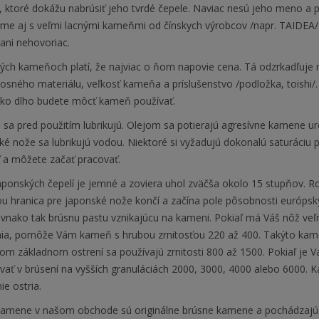
ktoré dokážu nabrúsiť jeho tvrdé čepele. Naviac nesú jeho meno a pr
me aj s veľmi lacnými kameňmi od čínskych výrobcov /napr. TAIDEA/. 
ani nehovoriac.
ých kameňoch platí, že najviac o ňom napovie cena. Tá odzrkadľuje m
 nosného materiálu, veľkosť kameňa a príslušenstvo /podložka, toish
ko dlho budete môcť kameň používať.
sa pred použitím lubrikujú. Olejom sa potierajú agresívne kamene u
é nože sa lubrikujú vodou. Niektoré si vyžadujú dokonalú saturáciu 
 a môžete začať pracovať.
aponských čepelí je jemné a zoviera uhol zväčša okolo 15 stupňov. R
 hranica pre japonské nože končí a začína pole pôsobnosti európskyc
rovnako tak brúsnu pastu vznikajúcu na kameni. Pokiaľ má Váš nôž ve
nia, pomôže Vám kameň s hrubou zrnitosťou 220 až 400. Takýto kameň
om základnom ostrení sa používajú zrnitosti 800 až 1500. Pokiaľ je V
vať v brúsení na vyšších granuláciách 2000, 3000, 4000 alebo 6000. 
ie ostria.
kamene v našom obchode sú originálne brúsne kamene a pochádzajú