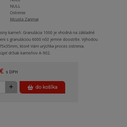
NULL
Ostrenie
Mcusta Zanmai
sny kameň. Granulácia 1000 je vhodná na základné
eni s granuláciou 6000 nôž jemne doostríte. Výhodou
5x35mm, ktoré Vám urýchlia proces ostrenia.
piť držiak kameňov A-902.
€
s DPH
+
do košíka