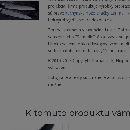
projekcia) firma produkuje výrobky prepra
sú práve
kuchynské nože značky Zanmai
. 
boli výrobky ďaleko od dokonalosti.
Zanmai znamená v japončine Luxus. Toto s
sanskritského "Samadhi", čo je výraz pre 
hlboko sa venuje klan Hasegawavcov meditá
vedomo dotiahnuté do najvyššieho luxusu.
©2010-2018 Copyright Roman Ulík, Nippon
vyhradené
Fotografie a texty sú chránené autorským z
možné.
K tomuto produktu vá