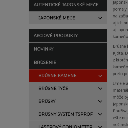
Japonsk
AUTENTICKÉ JAPONSKÉ MEČE
pomaly o
na začia
JAPONSKÉ MEČE
aj ich b
aj japo
AKCIOVÉ PRODUKTY
kameňov
Brúsne k
NOVINKY
Kjóta. 
z ktoré
BRÚSENIE
kameňov
preto pr
BRÚSNE KAMENE
Umelé al
BRÚSNE TYČE
materiá
môže byť
BRÚSKY
Japonsku
Používaj
BRÚSNY SYSTÉM TSPROF
ešte ne
nožiarsk
LASEROVÝ GONIOMETER