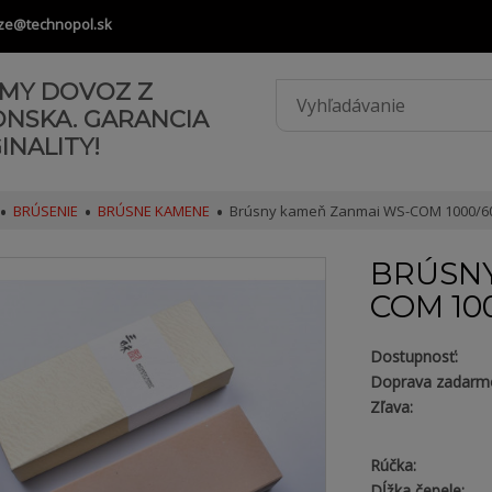
ze@technopol.sk
AMY DOVOZ Z
ONSKA. GARANCIA
INALITY!
BRÚSENIE
BRÚSNE KAMENE
Brúsny kameň Zanmai WS-COM 1000/6
BRÚSNY
COM 10
Dostupnosť:
Doprava zadarm
Zľava:
Rúčka:
Dĺžka čepele: