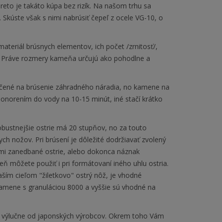
eto je takáto kúpa bez rizík. Na našom trhu sa
Skúste však s nimi nabrúsiť čepeľ z ocele VG-10, o
ateriál brúsnych elementov, ich počet /zrnitosť/,
i/. Práve rozmery kameňa určujú ako pohodlne a
rčené na brúsenie záhradného náradia, no kamene na
ponorením do vody na 10-15 minút, iné stačí krátko
obustnejšie ostrie má 20 stupňov, no za touto
h nožov. Pri brúsení je dôležité dodržiavať zvolený
ľmi zanedbané ostrie, alebo dokonca náznak
 môžete použiť i pri formátovaní iného uhlu ostria.
aším cieľom "žiletkovo" ostrý nôž, je vhodné
Kamene s granuláciou 8000 a vyššie sú vhodné na
 výlučne od japonských výrobcov. Okrem toho Vám