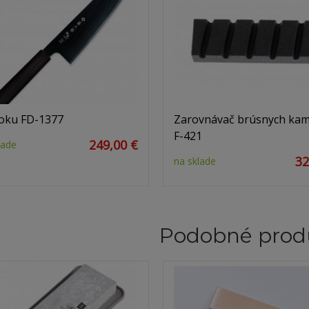
oku FD-1377
Zarovnávač brúsnych ka
F-421
249,00 €
lade
32
na sklade
Podobné prod