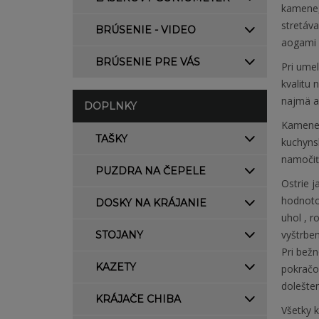
kamene, 
stretáva
BRÚSENIE - VIDEO
aogami 
BRÚSENIE PRE VÁS
Pri umel
kvalitu
najmä a
DOPLNKY
Kamene 
TAŠKY
kuchynsk
namočiť
PUZDRA NA ČEPELE
Ostrie j
hodnotou
DOSKY NA KRÁJANIE
uhol , 
vyštrbe
STOJANY
Pri bežn
KAZETY
pokračo
dolešten
KRÁJAČE CHIBA
Všetky 