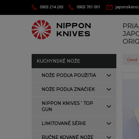
0903 214 263
0903 761 001
japonskeno
PRI
JAP
ORIG
Úvod
KUCHYNSKÉ NOŽE
NOŽE PODĽA POUŽITIA
NOŽE PODĽA ZNAČIEK
NIPPON KNIVES´ TOP
GUN
LIMITOVANÉ SÉRIE
RUČNE KOVANÉ NOŽE