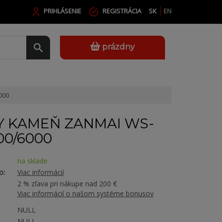
PRIHLÁSENIE
REGISTRÁCIA
SK
EN
prázdny
000
 KAMEŇ ZANMAI WS-
00/6000
na sklade
o:
Viac informácií
2 % zľava pri nákupe nad 200 €
Viac informácií o našom systéme bonusov
NULL
NULL