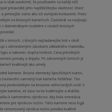
 si však uvedomiť, že používaním sa každý nôž
äť prinavrátili jeho najdôležitejšiu vlastnosť. Hneď
 a jemnejšie ostrie ako ich európski konkurenti. Preto
dovšetkým na brúsnych kameňoch. Častokrát sa nazývajú
s diametrálnymi rozdielmi v cenách brúsnych
 povedať.
li v lomoch, z ktorých najžiadanejšie boli v okolí
onujú s obmedzenými zásobami základného materiálu,
ypu a nakoniec stupňa tvrdosti. Cena prírodných
omeru ponuky a dopytu. Pri zatvorených lomoch je
kameň kvalitnejší ako umelý.
rodné kamene. Brúsne elementy špecifických tvarov,
 tvoriaceho samotný tvar kameňa /tehlička/. Ten
rčený predovšetkým na brúsenie veľmi tvrdých ocelí. V
šie kamene, iní zase na tie kvalitnejšie a drahšie.
načku k samotnému výrobcovi. Aby bola orientácia
kamene pre výrobcov nožov. Tieto kamene nesú logá
lo, že renomovaný výrobca nožov ponúka kvalitné