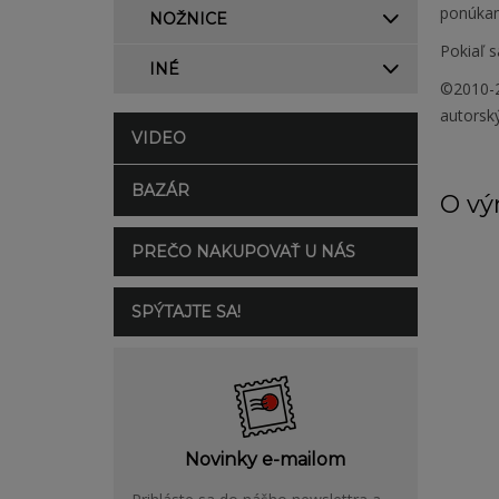
ponúkam
NOŽNICE
Pokiaľ s
INÉ
©2010-2
autorsk
VIDEO
BAZÁR
O vý
PREČO NAKUPOVAŤ U NÁS
SPÝTAJTE SA!
Novinky e-mailom