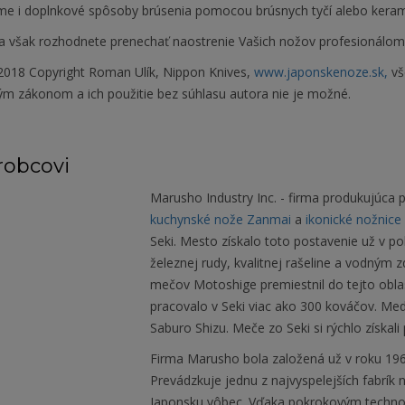
e i doplnkové spôsoby brúsenia pomocou brúsnych tyčí alebo keram
a však rozhodnete prenechať naostrenie Vašich nožov profesionálom, s
018 Copyright Roman Ulík, Nippon Knives,
www.japonskenoze.sk,
vš
ým zákonom a ich použitie bez súhlasu autora nie je možné.
robcovi
Marusho Industry Inc. - firma produkujúca
kuchynské nože Zanmai
a
ikonické nožnice 
Seki. Mesto získalo toto postavenie už v p
železnej rudy, kvalitnej rašeline a vodným
mečov Motoshige premiestnil do tejto obla
pracovalo v Seki viac ako 300 kováčov. Me
Saburo Shizu. Meče zo Seki si rýchlo získal
Firma Marusho bola založená už v roku 1964
Prevádzkuje jednu z najvyspelejších fabrík 
Japonsku vôbec. Vďaka pokrokovým techno