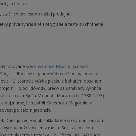
ických brúsok.
tačí ich priniesť do našej predajne.
etky práva vyhradené Fotografie a texty sú chránené
 prepracované
vreckové nože Mcusta
, luxusné
Silky
- sídli v centre japonského nožiarstva, v meste
olovici 13. storočia vďaka piesku s bohatým obsahom
 zdrojom. To boli dôvody, prečo sa uznávaný výrobca
sti z ostrova Kjušú. V období Muromachi (1338-1573)
dzi najznámejších patrili Kanemoto Magoroku a
i povesť po celom Japonsku.
. Dnes ju vedie vnuk zakladateľa so svojou rodinou.
na výrobu nožov nielen v meste Seki, ale v celom
lógiam (laserové rezačky, CNC frézy, 3D CAD/CAM