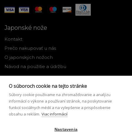
Japonské nože
Kontakt
Prečo nakupovať u nás
O japonských nožoch
Návod na použitie a údržbu
Nástroje
O súboroch cookie na tejto stránke
Registrácia
Súbory cookie používame na zhromažďovanie a analýzu
Môj profil
informácií o výkone a používaní stránok, na poskytovanie
funkcií sociálnych médií a na vylepšenie a prispôsobenie
Zabudnuté heslo
obsahu a reklám.
Viac informácií
Odstúpenie od zmluvy
Nastavenia