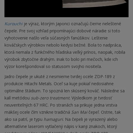
Kurouchi
je výraz, ktorým Japonci označujú čierne neleštené
čepele. Pre svoj vzhľad pripomínajúci dobové náradie si toto
vyhotovenie našlo veľa súčasných fanúšikov. Leštenie
kováčskych výrobkov nebolo kedysi bežné. Bola to nadpráca,
ktorá nemala z funkčného hľadiska veľký prínos, naopak, robila
výrobok zbytočne drahým. Inak to bolo pri mečoch, kde ich
výzor korešpondoval so statusom svojho nositeľa.
Jadro čepele je ukuté z nesmierne tvrdej ocele ZDP-189 z
produkcie Hitachi Metals. Oceľ sa kuje pokiaľ nedosiahne
optimálne štádium. To spozná len skúsený kováč. Následne sa
kalí metódou
sub-zero treatment
. Výsledkom je tvrdosť
neuveriteľných 67 HRC. Po stranách sa prikuje jedna vrstva
mäkšej ocele čím vznikne tradičná
San Mai
čepeľ. Ostrie, tak
ako sa patrí, je typu
hamaguri
. Na čepeli je vyrazený alebo
alternatívne laserom vytlačený nápis v kanji znakoch, ktorý