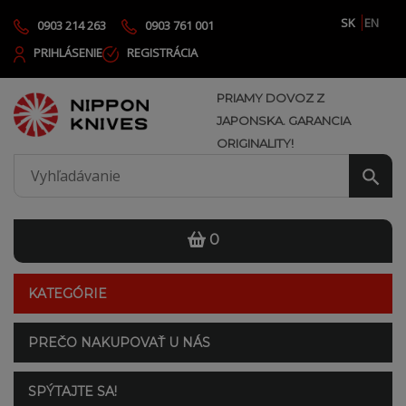
SK
EN
0903 214 263
0903 761 001
PRIHLÁSENIE
REGISTRÁCIA
PRIAMY DOVOZ Z
JAPONSKA. GARANCIA
ORIGINALITY!
0
KATEGÓRIE
PREČO NAKUPOVAŤ U NÁS
SPÝTAJTE SA!