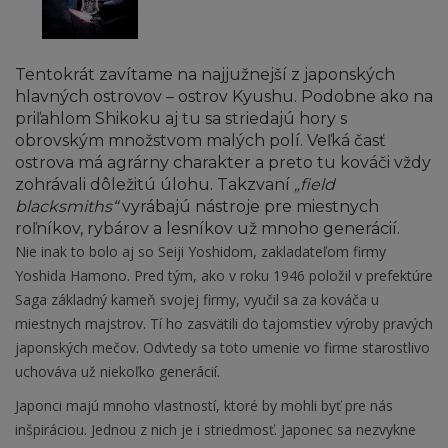
Tentokrát zavítame na najjužnejší z japonských
hlavných ostrovov – ostrov Kyushu. Podobne ako na
priľahlom Shikoku aj tu sa striedajú hory s
obrovským množstvom malých polí. Veľká časť
ostrova má agrárny charakter a preto tu kováči vždy
zohrávali dôležitú úlohu. Takzvaní
„field
blacksmiths“
vyrábajú nástroje pre miestnych
roľníkov, rybárov a lesníkov už mnoho generácií.
Nie inak to bolo aj so Seiji Yoshidom, zakladateľom firmy
Yoshida Hamono. Pred tým, ako v roku 1946 položil v prefektúre
Saga základný kameň svojej firmy, vyučil sa za kováča u
miestnych majstrov. Tí ho zasvätili do tajomstiev výroby pravých
japonských mečov. Odvtedy sa toto umenie vo firme starostlivo
uchováva už niekoľko generácií.
Japonci majú mnoho vlastností, ktoré by mohli byť pre nás
inšpiráciou. Jednou z nich je i striedmosť. Japonec sa nezvykne