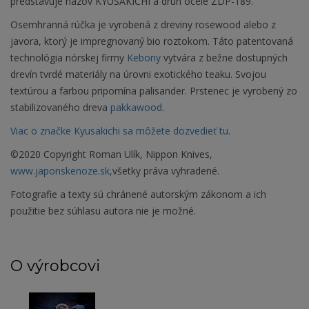
predstavuje názov KYUSAKICHI a druh ocele ZDP-189.
Osemhranná rúčka je vyrobená z dreviny rosewood alebo z
javora, ktorý je impregnovaný bio roztokom. Táto patentovaná
technológia nórskej firmy
Kebony
vytvára z bežne dostupných
drevín tvrdé materiály na úrovni exotického teaku. Svojou
textúrou a farbou pripomína palisander. Prstenec je vyrobený zo
stabilizovaného dreva
pakkawood
.
Viac o značke Kyusakichi sa môžete dozvedieť tu
.
©2020 Copyright Roman Ulík, Nippon Knives,
www.japonskenoze.sk,
všetky práva vyhradené.
Fotografie a texty sú chránené autorským zákonom a ich
použitie bez súhlasu autora nie je možné.
O výrobcovi