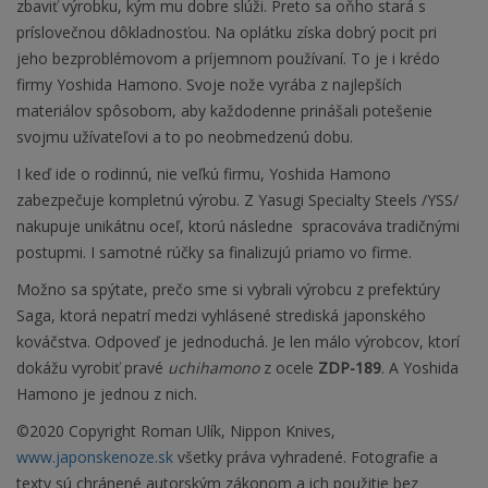
zbaviť výrobku, kým mu dobre slúži. Preto sa oňho stará s
príslovečnou dôkladnosťou. Na oplátku získa dobrý pocit pri
jeho bezproblémovom a príjemnom používaní. To je i krédo
firmy Yoshida Hamono. Svoje nože vyrába z najlepších
materiálov spôsobom, aby každodenne prinášali potešenie
svojmu užívateľovi a to po neobmedzenú dobu.
I keď ide o rodinnú, nie veľkú firmu, Yoshida Hamono
zabezpečuje kompletnú výrobu. Z Yasugi Specialty Steels /YSS/
nakupuje unikátnu oceľ, ktorú následne spracováva tradičnými
postupmi
. I samotné rúčky sa finalizujú priamo vo firme.
Možno sa spýtate, prečo sme si vybrali výrobcu z prefektúry
Saga, ktorá nepatrí medzi vyhlásené strediská japonského
kováčstva. Odpoveď je jednoduchá. Je len málo výrobcov, ktorí
dokážu vyrobiť pravé
uchihamono
z ocele
ZDP-189
. A Yoshida
Hamono je jednou z nich.
©2020 Copyright Roman Ulík, Nippon Knives,
www.japonskenoze.sk
všetky práva vyhradené. Fotografie a
texty sú chránené autorským zákonom a ich použitie bez