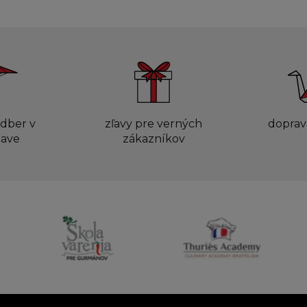
dber v
zľavy pre verných
doprav
lave
zákazníkov