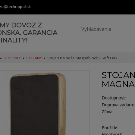
ze@technopol.sk
AMY DOVOZ Z
ONSKA. GARANCIA
INALITY!
DOPLNKY
STOJANY
Stojan na nože Magnablock II Soft Oak
STOJAN
MAGNAB
Dostupnosť:
Doprava zadarm
Zľava:
Použitie:
Hmotnosť: