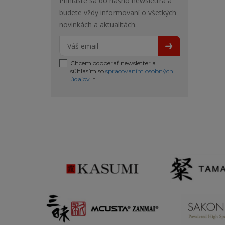
Prihláste sa do nášho newslettra a
budete vždy informovaní o všetkých
novinkách a aktualitách.
Chcem odoberať newsletter a
súhlasím so
spracovaním osobných
údajov
. *