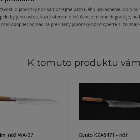
tlivosti o japonský nôž samozrejme patrí i jeho uskladnenie. Bolo b
pelo by jeho ostrie, ktoré oterom o iné čepele mierne degraduje, no h
i mali odoprieť pohľad na prekrásny japonský nôž? Vyberte si zo zna
K tomuto produktu vá
imi nôž WA-07
Gyuto KZA6471 - nôž