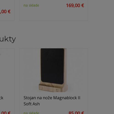
169,00 €
na sklade
,00 €
ukty
ck
Stojan na nože Magnablock II
Soft Ash
,00 €
85,00 €
na sklade