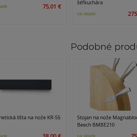
šéfkuchára
75,01 €
lade
275
na sklade
Podobné prod
etická lišta na nože KR-55
Stojan na nože Magnablo
Beech BMBE210
38,00 €
75
lade
na sklade