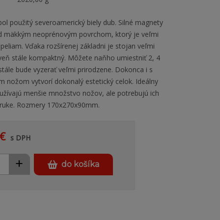
bol použitý severoamerický biely dub. Silné magnety
d mäkkým neoprénovým povrchom, ktorý je veľmi
peliam. Vďaka rozšírenej základni je stojan veľmi
oveň stále kompaktný. Môžete naňho umiestniť 2, 4
stále bude vyzerať veľmi prirodzene. Dokonca i s
 nožom vytvorí dokonalý estetický celok. Ideálny
používajú menšie množstvo nožov, ale potrebujú ich
 ruke. Rozmery 170x270x90mm.
€
s DPH
+
do košíka