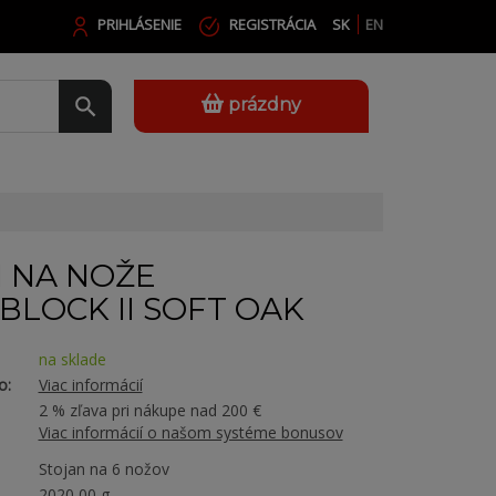
PRIHLÁSENIE
REGISTRÁCIA
SK
EN
prázdny
 NA NOŽE
LOCK II SOFT OAK
na sklade
o:
Viac informácií
2 % zľava pri nákupe nad 200 €
Viac informácií o našom systéme bonusov
Stojan na 6 nožov
2020,00 g