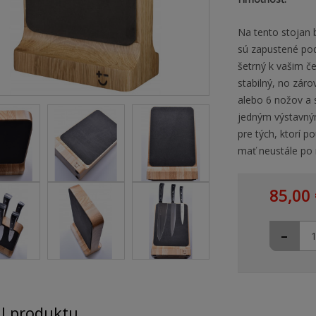
Na tento stojan 
sú zapustené po
šetrný k vašim če
stabilný, no zár
alebo 6 nožov a 
jedným výstavným
pre tých, ktorí 
mať neustále po
85,00 
-
il produktu