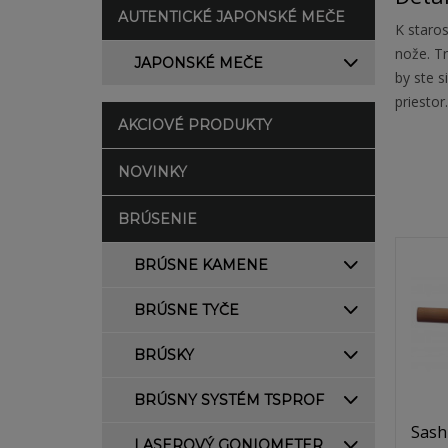
AUTENTICKÉ JAPONSKÉ MEČE
K staros
nože. Tr
JAPONSKÉ MEČE
by ste s
priestor.
AKCIOVÉ PRODUKTY
NOVINKY
BRÚSENIE
BRÚSNE KAMENE
BRÚSNE TYČE
BRÚSKY
BRÚSNY SYSTÉM TSPROF
Sash
LASEROVÝ GONIOMETER