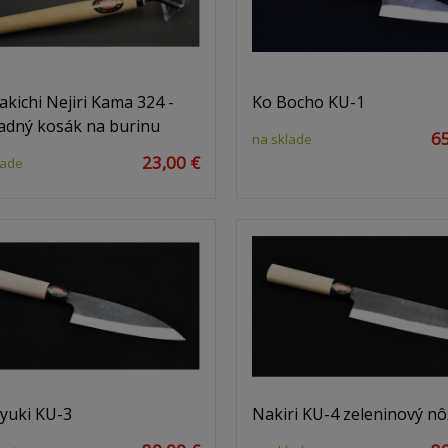
akichi Nejiri Kama 324 -
Ko Bocho KU-1
adný kosák na burinu
65
na sklade
23,00 €
lade
yuki KU-3
Nakiri KU-4 zeleninový nô