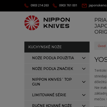
0903 214 263
0903 761 001
japonskeno
PRI
JAP
ORIG
Úvod
KUCHYNSKÉ NOŽE
YO
NOŽE PODĽA POUŽITIA
NOŽE PODĽA ZNAČIEK
Tentokr
striedaj
NIPPON KNIVES´ TOP
dôležitú
GUN
Nie inak
základný
LIMITOVANÉ SÉRIE
mečov. O
RUČNE KOVANÉ NOŽE