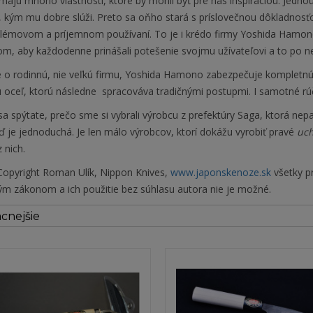
majú mnoho vlastností, ktoré by mohli byť pre nás inšpiráciou. Jednou
 kým mu dobre slúži. Preto sa oňho stará s príslovečnou dôkladnosťou
lémovom a príjemnom používaní. To je i krédo firmy Yoshida Hamono.
m, aby každodenne prinášali potešenie svojmu užívateľovi a to po
e o rodinnú, nie veľkú firmu, Yoshida Hamono zabezpečuje kompletnú 
u oceľ, ktorú následne spracováva tradičnými postupmi
. I samotné rú
 spýtate, prečo sme si vybrali výrobcu z prefektúry Saga, ktorá nep
 je jednoduchá. Je len málo výrobcov, ktorí dokážu vyrobiť pravé
uc
 nich.
opyright Roman Ulík, Nippon Knives,
www.japonskenoze.sk
všetky pr
ým zákonom a ich použitie bez súhlasu autora nie je možné.