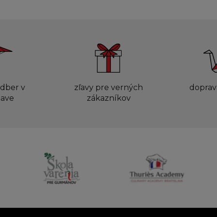
dber v
zľavy pre verných
doprav
lave
zákazníkov