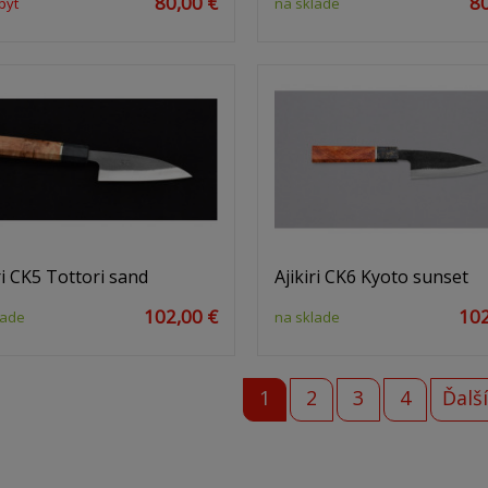
80,00 €
80
pyt
na sklade
ri CK5 Tottori sand
Ajikiri CK6 Kyoto sunset
102,00 €
102
lade
na sklade
1
2
3
4
Ďalší