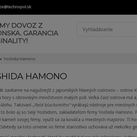
ze@technopol.sk
AMY DOVOZ Z
ONSKA. GARANCIA
INALITY!
Yoshida Hamono
SHIDA HAMONO
át zavítame na najjužnejší z japonských hlavných ostrovov – ostrov 
ú hory s obrovským množstvom malých polí. Veľká časť ostrova má agr
 úlohu. Takzvaní
„field blacksmiths“
vyrábajú nástroje pre miestnych 
 to bolo aj so Seiji Yoshidom, zakladateľom firmy Yoshida Hamono. P
 kameň svojej firmy, vyučil sa za kováča u miestnych majstrov. Tí ho
dvtedy sa toto umenie vo firme starostlivo uchováva už niekoľko gen