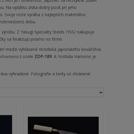
 z nich je i striedmosť. Japonec sa nezvykne zbaviť
. Na oplátku získa dobrý pocit pri jeho
 Svoje nože vyrába z najlepších materiálov
 neobmedzenú dobu.
výrobu. Z Yasugi Specialty Steels /YSS/ nakupuje
čky sa finalizujú priamo vo firme.
atrí medzi vyhlásené strediská japonského kováčstva.
hihamono
z ocele
ZDP-189
. A Yoshida Hamono je
áva vyhradené. Fotografie a texty sú chránené