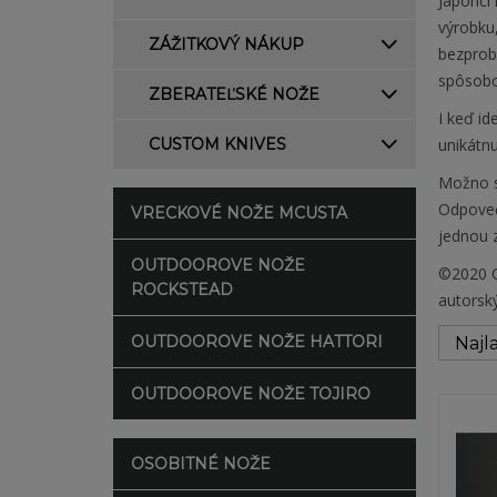
Japonci 
výrobku,
ZÁŽITKOVÝ NÁKUP
bezprob
spôsobo
ZBERATEĽSKÉ NOŽE
I keď id
CUSTOM KNIVES
unikátn
Možno sa
Odpoveď
VRECKOVÉ NOŽE MCUSTA
jednou z
OUTDOOROVE NOŽE
©2020 C
ROCKSTEAD
autorsk
OUTDOOROVE NOŽE HATTORI
OUTDOOROVE NOŽE TOJIRO
OSOBITNÉ NOŽE