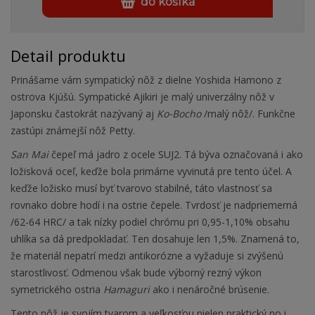
do košíka
Detail produktu
Prinášame vám sympatický nôž z dielne Yoshida Hamono z
ostrova Kjúšú. Sympatické Ajikiri je malý univerzálny nôž v
Japonsku častokrát nazývaný aj
Ko-Bocho
/malý nôž/. Funkčne
zastúpi známejší nôž Petty.
San Mai
čepeľ má jadro z ocele SUJ2. Tá býva označovaná i ako
ložisková oceľ, keďže bola primárne vyvinutá pre tento účel. A
keďže ložisko musí byť tvarovo stabilné, táto vlastnosť sa
rovnako dobre hodí i na ostrie čepele. Tvrdosť je nadpriemerná
/62-64 HRC/ a tak nízky podiel chrómu pri 0,95-1,10% obsahu
uhlíka sa dá predpokladať. Ten dosahuje len 1,5%. Znamená to,
že materiál nepatrí medzi antikorózne a vyžaduje si zvýšenú
starostlivosť. Odmenou však bude výborný rezný výkon
symetrického ostria
Hamaguri
ako i nenáročné brúsenie.
Tento nôž je svojím tvarom a veľkosťou nielen praktický no i