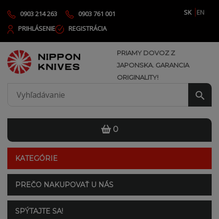
SK
EN
0903 214 263
0903 761 001
PRIHLÁSENIE
REGISTRÁCIA
PRIAMY DOVOZ Z
JAPONSKA. GARANCIA
ORIGINALITY!
0
KATEGÓRIE
PREČO NAKUPOVAŤ U NÁS
SPÝTAJTE SA!