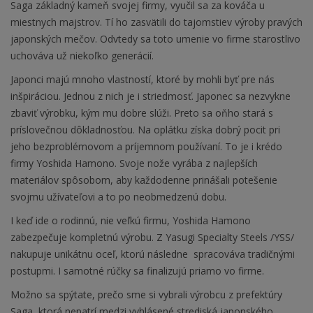
Saga základný kameň svojej firmy, vyučil sa za kováča u
miestnych majstrov. Tí ho zasvätili do tajomstiev výroby pravých
japonských mečov. Odvtedy sa toto umenie vo firme starostlivo
uchováva už niekoľko generácií.
Japonci majú mnoho vlastností, ktoré by mohli byť pre nás
inšpiráciou. Jednou z nich je i striedmosť. Japonec sa nezvykne
zbaviť výrobku, kým mu dobre slúži. Preto sa oňho stará s
príslovečnou dôkladnosťou. Na oplátku získa dobrý pocit pri
jeho bezproblémovom a príjemnom používaní. To je i krédo
firmy Yoshida Hamono. Svoje nože vyrába z najlepších
materiálov spôsobom, aby každodenne prinášali potešenie
svojmu užívateľovi a to po neobmedzenú dobu.
I keď ide o rodinnú, nie veľkú firmu, Yoshida Hamono
zabezpečuje kompletnú výrobu. Z Yasugi Specialty Steels /YSS/
nakupuje unikátnu oceľ, ktorú následne spracováva tradičnými
postupmi
. I samotné rúčky sa finalizujú priamo vo firme.
Možno sa spýtate, prečo sme si vybrali výrobcu z prefektúry
Saga, ktorá nepatrí medzi vyhlásené strediská japonského