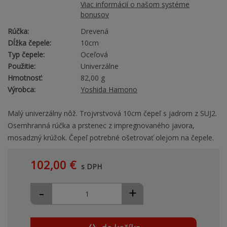
Viac informácií o našom systéme
bonusov
Rúčka:
Drevená
Dĺžka čepele:
10cm
Typ čepele:
Oceľová
Použitie:
Univerzálne
Hmotnosť:
82,00 g
Výrobca:
Yoshida Hamono
Malý univerzálny nôž. Trojvrstvová 10cm čepeľ s jadrom z SUJ2.
Osemhranná rúčka a prstenec z impregnovaného javora,
mosadzný krúžok. Čepeľ potrebné ošetrovať olejom na čepele.
102,00 €
s DPH
-
+