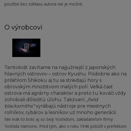
použitie bez súhlasu autora nie je možné.
O výrobcovi
Tentokrát zavítame na najjužnejší z japonských
hlavných ostrovov – ostrov Kyushu. Podobne ako na
priľahlom Shikoku aj tu sa striedajú hory s
obrovským množstvom malých polí. Veľká časť
ostrova má agrárny charakter a preto tu kováči vždy
zohrávali dôležitú úlohu. Takzvaní
„field
blacksmiths“
vyrábajú nástroje pre miestnych
roľníkov, rybárov a lesníkov už mnoho generácií.
Nie inak to bolo aj so Seiji Yoshidom, zakladateľom firmy
Yoshida Hamono. Pred tým, ako v roku 1946 položil v prefektúre