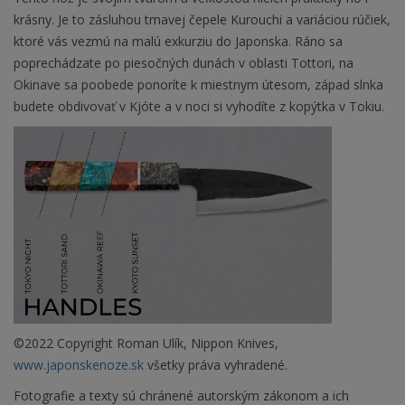
krásny. Je to zásluhou tmavej čepele Kurouchi a variáciou rúčiek,
ktoré vás vezmú na malú exkurziu do Japonska. Ráno sa
poprechádzate po piesočných dunách v oblasti Tottori, na
Okinave sa poobede ponoríte k miestnym útesom, západ slnka
budete obdivovať v Kjóte a v noci si vyhodíte z kopýtka v Tokiu.
©2022 Copyright Roman Ulík, Nippon Knives,
www.japonskenoze.sk
všetky práva vyhradené.
Fotografie a texty sú chránené autorským zákonom a ich