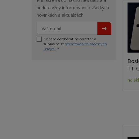
Prihláste sa do nášho newslettra a
budete vždy informovaní o všetkých
novinkách a aktualitách.
Chcem odoberať newsletter a
súhlasím so
spracovaním osobných
údajov
. *
Dosk
TT-C
na sk