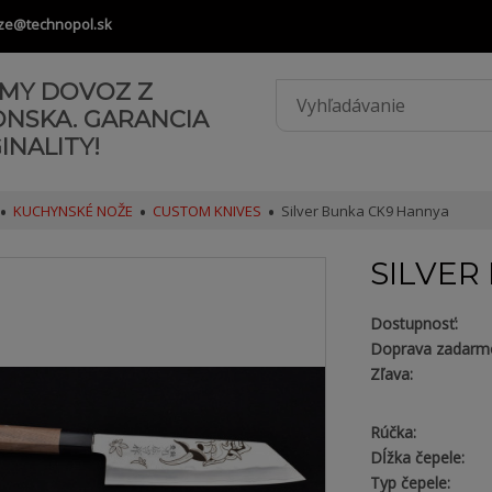
ze@technopol.sk
AMY DOVOZ Z
ONSKA. GARANCIA
INALITY!
KUCHYNSKÉ NOŽE
CUSTOM KNIVES
Silver Bunka CK9 Hannya
SILVER
Dostupnosť:
Doprava zadarm
Zľava:
Rúčka:
Dĺžka čepele:
Typ čepele: