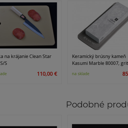
a na krájanie Clean Star
Keramický brúsny kameň
S/S
Kasumi Marble 80007, gri
110,00 €
85
lade
na sklade
Podobné prod