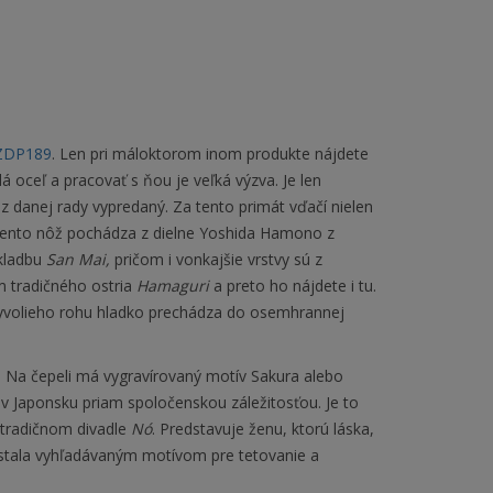
ZDP189
. Len pri máloktorom inom produkte nájdete
 oceľ a pracovať s ňou je veľká výzva. Je len
 z danej rady vypredaný. Za tento primát vďačí nielen
ento nôž pochádza z dielne Yoshida Hamono z
skladbu
San Mai,
pričom i vonkajšie vrstvy sú z
m tradičného ostria
Hamaguri
a preto ho nájdete i tu.
 byvolieho rohu hladko prechádza do osemhrannej
m. Na čepeli má vygravírovaný motív Sakura alebo
 v Japonsku priam spoločenskou záležitosťou. Je to
v tradičnom divadle
Nó
. Predstavuje ženu, ktorú láska,
 stala vyhľadávaným motívom pre tetovanie a