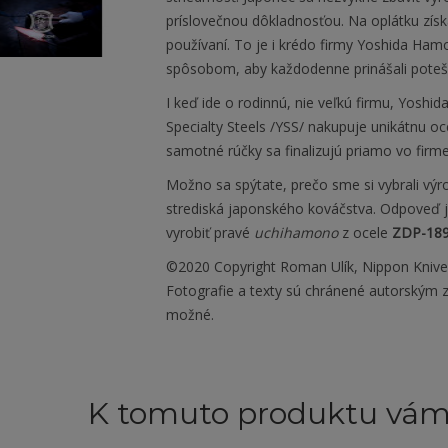
príslovečnou dôkladnosťou. Na oplátku zís
používaní. To je i krédo firmy Yoshida Ham
spôsobom, aby každodenne prinášali poteš
I keď ide o rodinnú, nie veľkú firmu, Yos
Specialty Steels /YSS/ nakupuje unikátnu o
samotné rúčky sa finalizujú priamo vo firme
Možno sa spýtate, prečo sme si vybrali výr
strediská japonského kováčstva. Odpoveď j
vyrobiť pravé
uchihamono
z ocele
ZDP-18
©2020 Copyright Roman Ulík, Nippon Kniv
Fotografie a texty sú chránené autorským z
možné.
K tomuto produktu vá