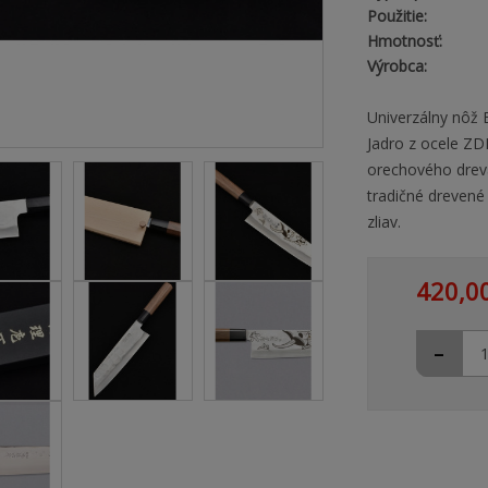
Použitie:
Hmotnosť:
Výrobca:
Univerzálny nôž 
Jadro z ocele ZD
orechového dreva
tradičné drevené
zliav.
420,0
-