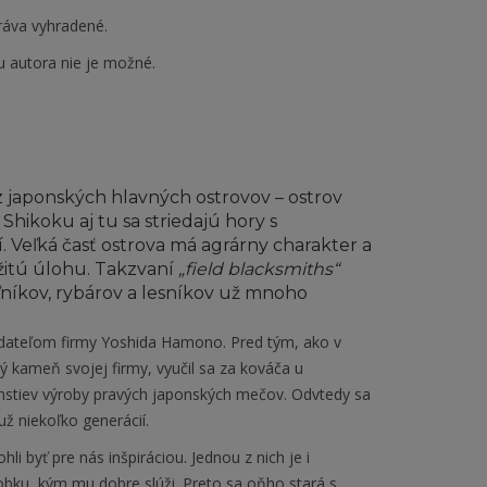
ráva vyhradené.
u autora nie je možné.
z japonských hlavných ostrovov – ostrov
hikoku aj tu sa striedajú hory s
Veľká časť ostrova má agrárny charakter a
ežitú úlohu. Takzvaní
„field blacksmiths“
ľníkov, rybárov a lesníkov už mnoho
ladateľom firmy Yoshida Hamono. Pred tým, ako v
ý kameň svojej firmy, vyučil sa za kováča u
omstiev výroby pravých japonských mečov. Odvtedy sa
ž niekoľko generácií.
i byť pre nás inšpiráciou. Jednou z nich je i
obku, kým mu dobre slúži. Preto sa oňho stará s