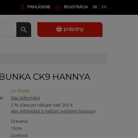
PRIHLÁSENIE
REGISTRÁCIA
SK
EN
prázdny
 BUNKA CK9 HANNYA
na sklade
o:
Viac informácií
2 % zľava pri nákupe nad 200 €
Viac informácií o našom systéme bonusov
Drevená
19cm
Oceľová