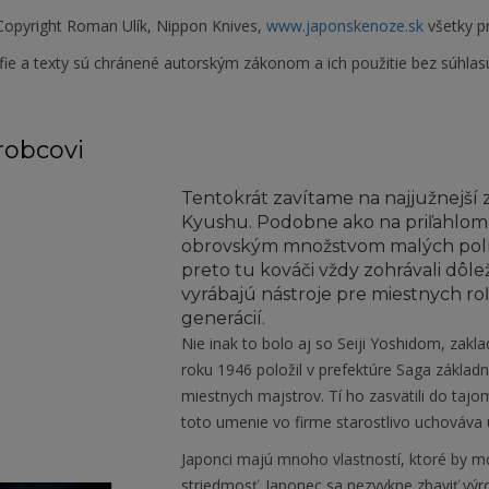
opyright Roman Ulík, Nippon Knives,
www.japonskenoze.sk
všetky p
fie a texty sú chránené autorským zákonom a ich použitie bez súhlas
robcovi
Tentokrát zavítame na najjužnejší 
Kyushu. Podobne ako na priľahlom S
obrovským množstvom malých polí. 
preto tu kováči vždy zohrávali dôl
vyrábajú nástroje pre miestnych ro
generácií.
Nie inak to bolo aj so Seiji Yoshidom, zak
roku 1946 položil v prefektúre Saga základn
miestnych majstrov. Tí ho zasvätili do taj
toto umenie vo firme starostlivo uchováva u
Japonci majú mnoho vlastností, ktoré by mohl
striedmosť. Japonec sa nezvykne zbaviť výr