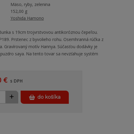
Mäso, ryby, zelenina
152,00 g
Yoshida Hamono
Bunka s 19cm trojvrstvovou antikoróznou čepeľou.
P189. Prstenec z byvolieho rohu. Osemhranná rúčka z
. Gravírovaný motív Hannya. Súčasťou dodávky je
 puzdro saya. Na tento tovar sa nevzťahuje systém
0 €
s DPH
+
do košíka