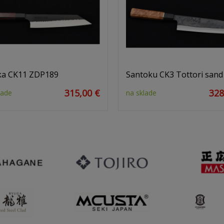
a CK11 ZDP189
Santoku CK3 Tottori sand
315,00 €
328
lade
na sklade