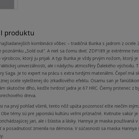
il produktu
 najžiadanejších kombinácii vôbec – tradičná Bunka s jadrom z ocele
e poznámku „Sold out“. A niet sa čomu diviť. ZDP189 je extrémne tvrdá
 výrobcov, ktorý ju prijali. A typ Bunka je vždy prvým nožom, ktorý je
raktickej univerzálnosti, ale i nádychu atmosféry Ďalekého východu.
T
ry Saga. Je to expert na prácu s extra tvrdými materiálmi. Čepeľ má 
óznej ocele vyleštenej do zrkadlového efektu. Osamu san je fanúšiko
vám skutočne dlho, keďže tvrdosť jadra je 67 HRC. Čierny prstenec z
 orechového dreva.
si na prvý pohľad všimli, tento nôž upúta pozornosť ešte niečím iný
Obe témy sú pre japonskú kultúru veľmi príznačné. Kvitnutie sakúr je
richádzajúcej jari, ale i šťastia a lásky. Hannya je maska používaná 
osť a posadnutosť zmenila na démona. V súčasnosti sa maska Hannya
ny.