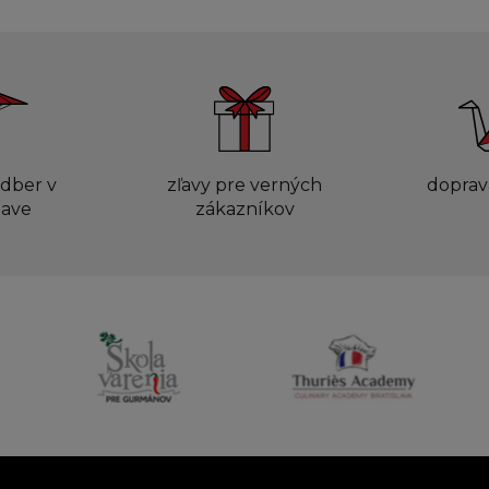
dber v
zľavy pre verných
doprav
lave
zákazníkov