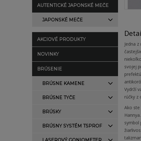
AUTENTICKÉ JAPONSKÉ MEČE
JAPONSKÉ MEČE
Deta
AKCIOVÉ PRODUKTY
Jedna z
častejši
NOVINKY
niekoľko
svojej p
BRÚSENIE
prefektú
antikor
BRÚSNE KAMENE
Vydrží 
rúčky z
BRÚSNE TYČE
Ako ste 
BRÚSKY
Hannya. 
symbol p
BRÚSNY SYSTÉM TSPROF
žiarliv
talizma
LASEROVÝ GONIOMETER