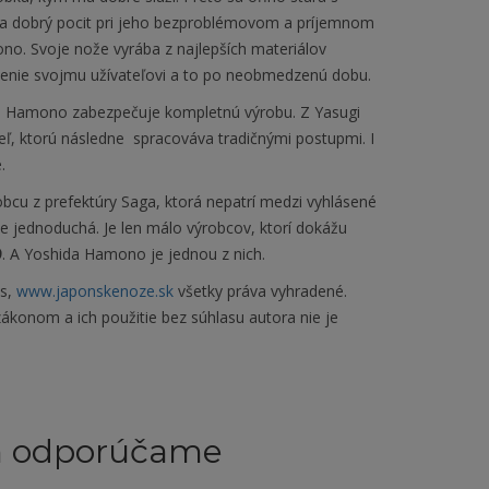
ka dobrý pocit pri jeho bezproblémovom a príjemnom
ono. Svoje nože vyrába z najlepších materiálov
enie svojmu užívateľovi a to po neobmedzenú dobu.
hida Hamono zabezpečuje kompletnú výrobu. Z Yasugi
ceľ, ktorú následne spracováva tradičnými postupmi
. I
.
obcu z prefektúry Saga, ktorá nepatrí medzi vyhlásené
e jednoduchá. Je len málo výrobcov, ktorí dokážu
9
. A Yoshida Hamono je jednou z nich.
es,
www.japonskenoze.sk
všetky práva vyhradené.
ákonom a ich použitie bez súhlasu autora nie je
m odporúčame