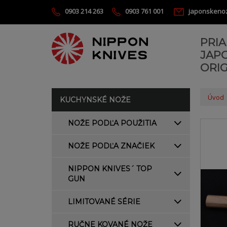
0903 214 263
0903 761 001
japonskeno
PRI
JAP
ORIG
Úvod
KUCHYNSKÉ NOŽE
NOŽE PODĽA POUŽITIA
NOŽE PODĽA ZNAČIEK
NIPPON KNIVES´ TOP
GUN
LIMITOVANÉ SÉRIE
RUČNE KOVANÉ NOŽE