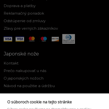
Doprava a platby
Reklamačný poriadok
Odstúpenie od zmluvy
Zľavy pre verných zákazníkov
Japonské nože
Kontakt
Prečo nakupovať u nás
O japonských nožoch
Návod na použitie a údržbu
Nástroje
O súboroch cookie na tejto stránke
Registrácia