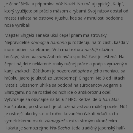
je čepeľ širšia a pripomína nôž Nakiri. No má aj typický „K-tip“,
ktorý využijete pri práci s mäsom a rybami. Svoj názov dostal od
mesta Hakata na ostrove Kjushu, kde sa v minulosti podobné
nože vyrábali.
Majster Shigeki Tanaka ukul čepeľ priam majstrovsky.
Nepravidelné
shinogi
a
hamono
ju rozdeľujú na tri časti, každá v
inom odtieni striebornej. Vrch má textúru
nashiji
/dužina
hrušky/, stred
kasumi
/zahmlený/ a spodná časť je leštená. Na
čepeli nájdete neklamné znaky ručnej práce a podpis vyrazený v
kanji znakoch. Zážitkom je pozorovať
spine
a jeho meniacu sa
hrúbku. Jadro je ukuté zo „striebornej“ Gingami No.3 od Hitachi
Metals. Obsahom uhlíka sa podobá na súrodencov Aogami a
Shirogami, no na rozdiel od nich ide o antikoróznu oceľ.
Vytvrdzuje sa obyčajne na 60-62 HRC. Keďže ide o
San Mai
konštrukciu, po stranách je obložená vrstvou mäkšej ocele. Nôž
je ostrejší ako by ste od ručne kovaného čakali. Vďačí za to
symetrickému ostriu
Hamaguri
s extra strmým ukončením.
Hakata je samozrejme
Wa-Bocho
, teda tradičný japonský half-