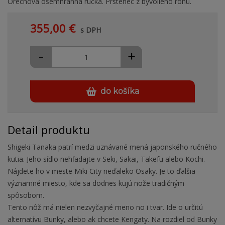
Orechová osemhranná rúčka. Prstenec z byvolieho rohu.
355,00 €
s DPH
-
+
do košíka
Detail produktu
Shigeki Tanaka patrí medzi uznávané mená japonského ručného
kutia. Jeho sídlo nehľadajte v Seki, Sakai, Takefu alebo Kochi.
Nájdete ho v meste Miki City neďaleko Osaky. Je to ďalšia
významné miesto, kde sa dodnes kujú nože tradičným
spôsobom.
Tento nôž má nielen nezvyčajné meno no i tvar. Ide o určitú
alternatívu Bunky, alebo ak chcete Kengaty. Na rozdiel od Bunky