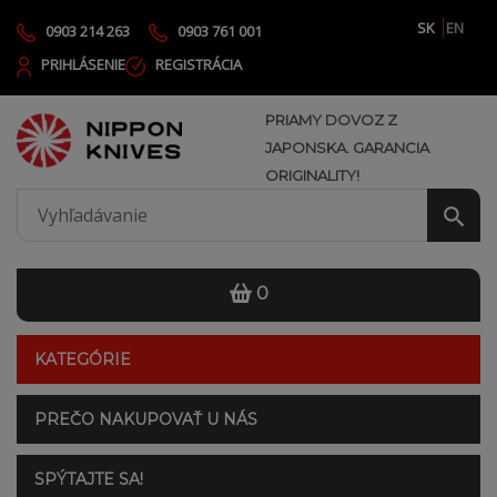
SK
EN
0903 214 263
0903 761 001
PRIHLÁSENIE
REGISTRÁCIA
PRIAMY DOVOZ Z
JAPONSKA. GARANCIA
ORIGINALITY!
0
KATEGÓRIE
PREČO NAKUPOVAŤ U NÁS
SPÝTAJTE SA!