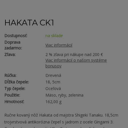
HAKATA CK1
Dostupnosť:
na sklade
Doprava
Viac informácií
zadarmo:
Zľava:
2 % zľava pri nákupe nad 200 €
Viac informácií o našom systéme
bonusov
Rúčka:
Drevená
Dĺžka čepele:
18, 5cm
Typ čepele:
Oceľová
Použitie:
Mäso, ryby, zelenina
Hmotnosť:
162,00 g
Ručne kovaný nôž Hakata od majstra Shigeki Tanaku. 18,5cm
trojvrstvová antikorózna čepeľ s jadrom z ocele Gingami 3.