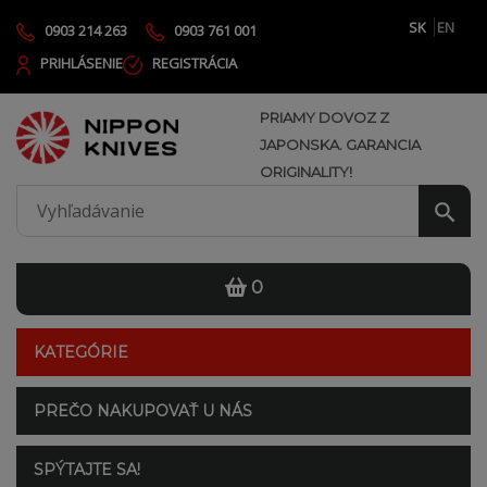
SK
EN
0903 214 263
0903 761 001
PRIHLÁSENIE
REGISTRÁCIA
PRIAMY DOVOZ Z
JAPONSKA. GARANCIA
ORIGINALITY!
0
KATEGÓRIE
PREČO NAKUPOVAŤ U NÁS
SPÝTAJTE SA!