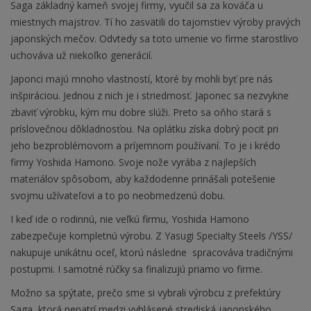
Saga základný kameň svojej firmy, vyučil sa za kováča u
miestnych majstrov. Tí ho zasvätili do tajomstiev výroby pravých
japonských mečov. Odvtedy sa toto umenie vo firme starostlivo
uchováva už niekoľko generácií.
Japonci majú mnoho vlastností, ktoré by mohli byť pre nás
inšpiráciou. Jednou z nich je i striedmosť. Japonec sa nezvykne
zbaviť výrobku, kým mu dobre slúži. Preto sa oňho stará s
príslovečnou dôkladnosťou. Na oplátku získa dobrý pocit pri
jeho bezproblémovom a príjemnom používaní. To je i krédo
firmy Yoshida Hamono. Svoje nože vyrába z najlepších
materiálov spôsobom, aby každodenne prinášali potešenie
svojmu užívateľovi a to po neobmedzenú dobu.
I keď ide o rodinnú, nie veľkú firmu, Yoshida Hamono
zabezpečuje kompletnú výrobu. Z Yasugi Specialty Steels /YSS/
nakupuje unikátnu oceľ, ktorú následne spracováva tradičnými
postupmi
. I samotné rúčky sa finalizujú priamo vo firme.
Možno sa spýtate, prečo sme si vybrali výrobcu z prefektúry
Saga, ktorá nepatrí medzi vyhlásené strediská japonského