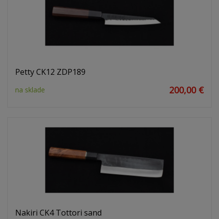
Petty CK12 ZDP189
200,00 €
na sklade
Nakiri CK4 Tottori sand