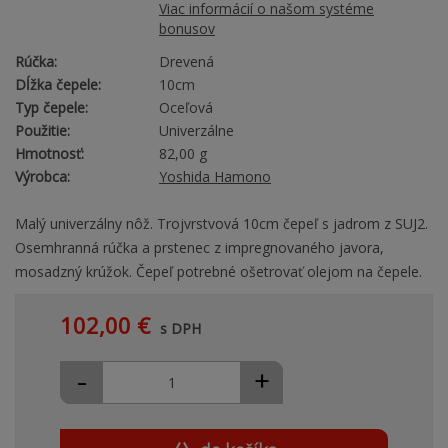
Viac informácií o našom systéme
bonusov
Rúčka:
Drevená
Dĺžka čepele:
10cm
Typ čepele:
Oceľová
Použitie:
Univerzálne
Hmotnosť:
82,00 g
Výrobca:
Yoshida Hamono
Malý univerzálny nôž. Trojvrstvová 10cm čepeľ s jadrom z SUJ2.
Osemhranná rúčka a prstenec z impregnovaného javora,
mosadzný krúžok. Čepeľ potrebné ošetrovať olejom na čepele.
102,00 €
s DPH
-
+