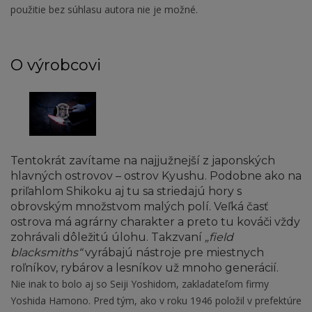
použitie bez súhlasu autora nie je možné.
O výrobcovi
Tentokrát zavítame na najjužnejší z japonských
hlavných ostrovov – ostrov Kyushu. Podobne ako na
priľahlom Shikoku aj tu sa striedajú hory s
obrovským množstvom malých polí. Veľká časť
ostrova má agrárny charakter a preto tu kováči vždy
zohrávali dôležitú úlohu. Takzvaní
„field
blacksmiths“
vyrábajú nástroje pre miestnych
roľníkov, rybárov a lesníkov už mnoho generácií.
Nie inak to bolo aj so Seiji Yoshidom, zakladateľom firmy
Yoshida Hamono. Pred tým, ako v roku 1946 položil v prefektúre