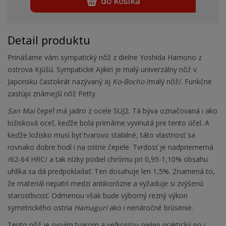
do košíka
Detail produktu
Prinášame vám sympatický nôž z dielne Yoshida Hamono z
ostrova Kjúšú. Sympatické Ajikiri je malý univerzálny nôž v
Japonsku častokrát nazývaný aj
Ko-Bocho
/malý nôž/. Funkčne
zastúpi známejší nôž Petty.
San Mai
čepeľ má jadro z ocele SUJ2. Tá býva označovaná i ako
ložisková oceľ, keďže bola primárne vyvinutá pre tento účel. A
keďže ložisko musí byť tvarovo stabilné, táto vlastnosť sa
rovnako dobre hodí i na ostrie čepele. Tvrdosť je nadpriemerná
/62-64 HRC/ a tak nízky podiel chrómu pri 0,95-1,10% obsahu
uhlíka sa dá predpokladať. Ten dosahuje len 1,5%. Znamená to,
že materiál nepatrí medzi antikorózne a vyžaduje si zvýšenú
starostlivosť. Odmenou však bude výborný rezný výkon
symetrického ostria
Hamaguri
ako i nenáročné brúsenie.
Tento nôž je svojím tvarom a veľkosťou nielen praktický no i