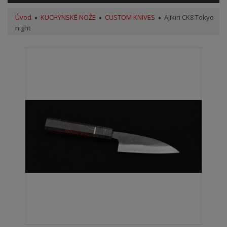
Úvod
KUCHYNSKÉ NOŽE
CUSTOM KNIVES
Ajikiri CK8 Tokyo
night