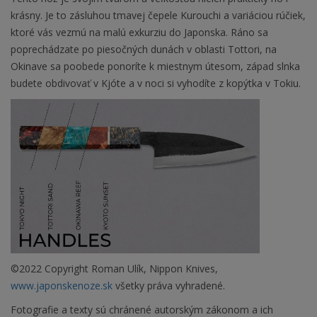
krásny. Je to zásluhou tmavej čepele Kurouchi a variáciou rúčiek,
ktoré vás vezmú na malú exkurziu do Japonska. Ráno sa
poprechádzate po piesočných dunách v oblasti Tottori, na
Okinave sa poobede ponoríte k miestnym útesom, západ slnka
budete obdivovať v Kjóte a v noci si vyhodíte z kopýtka v Tokiu.
©2022 Copyright Roman Ulík, Nippon Knives,
www.japonskenoze.sk
všetky práva vyhradené.
Fotografie a texty sú chránené autorským zákonom a ich