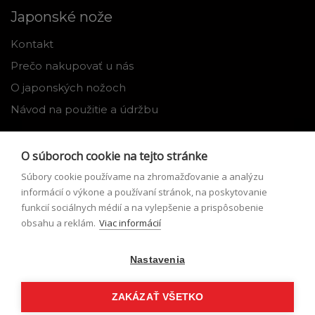
Japonské nože
Kontakt
Prečo nakupovať u nás
O japonských nožoch
Návod na použitie a údržbu
Nástroje
O súboroch cookie na tejto stránke
Registrácia
Súbory cookie používame na zhromažďovanie a analýzu
Môj profil
informácií o výkone a používaní stránok, na poskytovanie
funkcií sociálnych médií a na vylepšenie a prispôsobenie
Zabudnuté heslo
obsahu a reklám.
Viac informácií
Odstúpenie od zmluvy
Nastavenia
Podmienky odstúpenia od zmluvy
Formulár pre odstúpenie od zmluvy
ZAKÁZAŤ VŠETKO