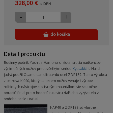
328,00 €
s DPH
-
+
do košíka
Detail produktu
Rodinný podnik Yoshida Hamono si získal srdcia nadšencov
výnimočných nožov predovšetkým sériou
Kyusakichi
. Na ich
jadrá použil Osamu san ultratvrdú oceľ ZDP189. Tento výrobca
z ostrova Kjúšú, ktorý sa okrem nožov venuje i výrobe
roľníckych nástrojov si s tvrdým materiálom vie skutočne
poradiť. Prijal preto hodenú rukavicu ďalšieho vyzývateľa v
podobe ocele HAP40.
HAP40 a ZDP189 sú vlastne