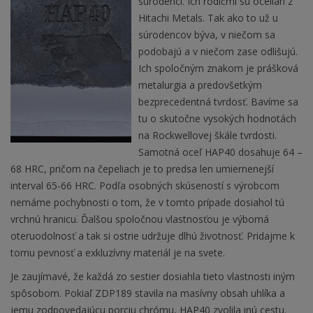
súrodenci. Ich rodičmi sú oceliari z
Hitachi Metals. Tak ako to už u
súrodencov býva, v niečom sa
podobajú a v niečom zase odlišujú.
Ich spoločným znakom je prášková
metalurgia a predovšetkým
bezprecedentná tvrdosť. Bavíme sa
tu o skutočne vysokých hodnotách
na Rockwellovej škále tvrdosti.
Samotná oceľ HAP40 dosahuje 64 –
68 HRC, pričom na čepeliach je to predsa len umiernenejší
interval 65-66 HRC. Podľa osobných skúseností s výrobcom
nemáme pochybnosti o tom, že v tomto prípade dosiahol tú
vrchnú hranicu. Ďalšou spoločnou vlastnosťou je výborná
oteruodolnosť a tak si ostrie udržuje dlhú životnosť. Pridajme k
tomu pevnosť a exkluzívny materiál je na svete.
Je zaujímavé, že každá zo sestier dosiahla tieto vlastnosti iným
spôsobom. Pokiaľ ZDP189 stavila na masívny obsah uhlíka a
jemu zodpovedajúcu porciu chrómu, HAP40 zvolila inú cestu.