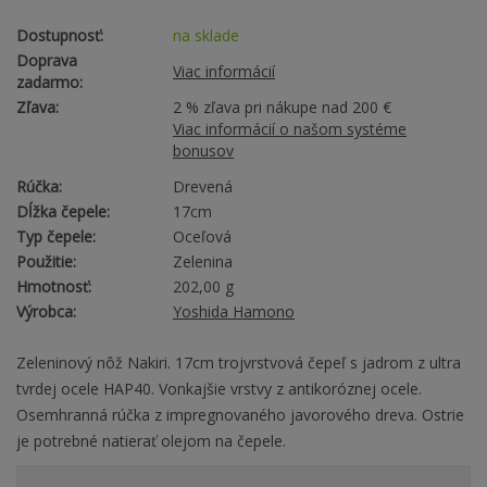
Dostupnosť:
na sklade
Doprava
Viac informácií
zadarmo:
Zľava:
2 % zľava pri nákupe nad 200 €
Viac informácií o našom systéme
bonusov
Rúčka:
Drevená
Dĺžka čepele:
17cm
Typ čepele:
Oceľová
Použitie:
Zelenina
Hmotnosť:
202,00 g
Výrobca:
Yoshida Hamono
Zeleninový nôž Nakiri. 17cm trojvrstvová čepeľ s jadrom z ultra
tvrdej ocele HAP40. Vonkajšie vrstvy z antikoróznej ocele.
Osemhranná rúčka z impregnovaného javorového dreva. Ostrie
je potrebné natierať olejom na čepele.