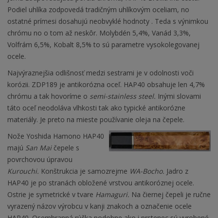
Podiel uhlíka zodpovedá tradičným uhlíkovým oceliam, no
ostatné prímesi dosahujú neobvyklé hodnoty . Teda s výnimkou
chrómu no o tom až neskôr. Molybdén 5,4%, Vanád 3,3%,
Volfrám 6,5%, Kobalt 8,5% to sú parametre vysokolegovanej
ocele.
Najvýraznejšia odlišnosť medzi sestrami je v odolnosti voči
korózii. ZDP189 je antikorózna oceľ. HAP40 obsahuje len 4,7%
chrómu a tak hovoríme o
semi-stainless steel.
Inými slovami
táto oceľ neodoláva vlhkosti tak ako typické antikorózne
materiály. Je preto na mieste používanie oleja na čepele.
Nože Yoshida Hamono HAP40
majú
San Mai
čepele s
povrchovou úpravou
Kurouchi.
Konštrukcia je samozrejme
WA-Bocho.
Jadro z
HAP40 je po stranách obložené vrstvou antikoróznej ocele.
Ostrie je symetrické v tvare
Hamaguri.
Na čiernej čepeli je ručne
vyrazený názov výrobcu v kanji znakoch a označenie ocele
HAP40. Osemhranná rúčka podobne ako i prstenec sú vyrobené