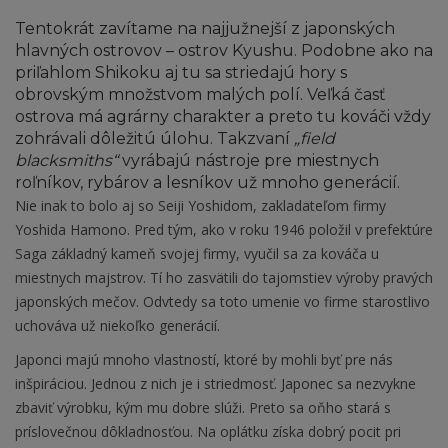
Tentokrát zavítame na najjužnejší z japonských
hlavných ostrovov – ostrov Kyushu. Podobne ako na
priľahlom Shikoku aj tu sa striedajú hory s
obrovským množstvom malých polí. Veľká časť
ostrova má agrárny charakter a preto tu kováči vždy
zohrávali dôležitú úlohu. Takzvaní
„field
blacksmiths“
vyrábajú nástroje pre miestnych
roľníkov, rybárov a lesníkov už mnoho generácií.
Nie inak to bolo aj so Seiji Yoshidom, zakladateľom firmy
Yoshida Hamono. Pred tým, ako v roku 1946 položil v prefektúre
Saga základný kameň svojej firmy, vyučil sa za kováča u
miestnych majstrov. Tí ho zasvätili do tajomstiev výroby pravých
japonských mečov. Odvtedy sa toto umenie vo firme starostlivo
uchováva už niekoľko generácií.
Japonci majú mnoho vlastností, ktoré by mohli byť pre nás
inšpiráciou. Jednou z nich je i striedmosť. Japonec sa nezvykne
zbaviť výrobku, kým mu dobre slúži. Preto sa oňho stará s
príslovečnou dôkladnosťou. Na oplátku získa dobrý pocit pri