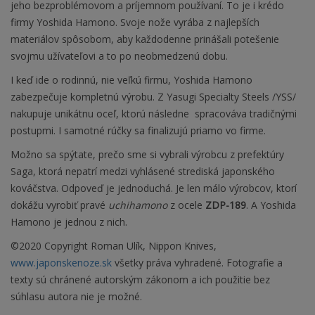
jeho bezproblémovom a príjemnom používaní. To je i krédo
firmy Yoshida Hamono. Svoje nože vyrába z najlepších
materiálov spôsobom, aby každodenne prinášali potešenie
svojmu užívateľovi a to po neobmedzenú dobu.
I keď ide o rodinnú, nie veľkú firmu, Yoshida Hamono
zabezpečuje kompletnú výrobu. Z Yasugi Specialty Steels /YSS/
nakupuje unikátnu oceľ, ktorú následne spracováva tradičnými
postupmi
. I samotné rúčky sa finalizujú priamo vo firme.
Možno sa spýtate, prečo sme si vybrali výrobcu z prefektúry
Saga, ktorá nepatrí medzi vyhlásené strediská japonského
kováčstva. Odpoveď je jednoduchá. Je len málo výrobcov, ktorí
dokážu vyrobiť pravé
uchihamono
z ocele
ZDP-189
. A Yoshida
Hamono je jednou z nich.
©2020 Copyright Roman Ulík, Nippon Knives,
www.japonskenoze.sk
všetky práva vyhradené. Fotografie a
texty sú chránené autorským zákonom a ich použitie bez
súhlasu autora nie je možné.