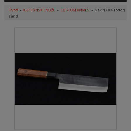
Úvod
KUCHYNSKÉ NOŽE
CUSTOM KNIVES
Nakiri CK4 Tottori
sand