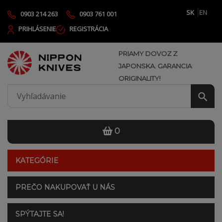
SK
EN
0903 214 263
0903 761 001
PRIHLÁSENIE
REGISTRÁCIA
PRIAMY DOVOZ Z
JAPONSKA. GARANCIA
ORIGINALITY!
0
KATEGÓRIE
PREČO NAKUPOVAŤ U NÁS
SPÝTAJTE SA!