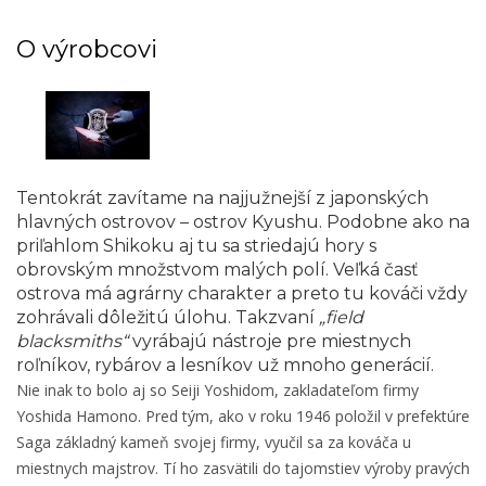
O výrobcovi
Tentokrát zavítame na najjužnejší z japonských
hlavných ostrovov – ostrov Kyushu. Podobne ako na
priľahlom Shikoku aj tu sa striedajú hory s
obrovským množstvom malých polí. Veľká časť
ostrova má agrárny charakter a preto tu kováči vždy
zohrávali dôležitú úlohu. Takzvaní
„field
blacksmiths“
vyrábajú nástroje pre miestnych
roľníkov, rybárov a lesníkov už mnoho generácií.
Nie inak to bolo aj so Seiji Yoshidom, zakladateľom firmy
Yoshida Hamono. Pred tým, ako v roku 1946 položil v prefektúre
Saga základný kameň svojej firmy, vyučil sa za kováča u
miestnych majstrov. Tí ho zasvätili do tajomstiev výroby pravých