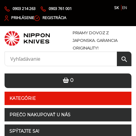
SK
EN
0903 214 263
0903 761 001
PRIHLÁSENIE
REGISTRÁCIA
PRIAMY DOVOZ Z
JAPONSKA. GARANCIA
ORIGINALITY!
0
KATEGÓRIE
PREČO NAKUPOVAŤ U NÁS
SPÝTAJTE SA!