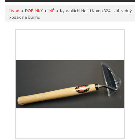
Úvod
DOPLNKY
INÉ
Kyusakichi Nejiri Kama 324 - záhradný
kosák na burinu