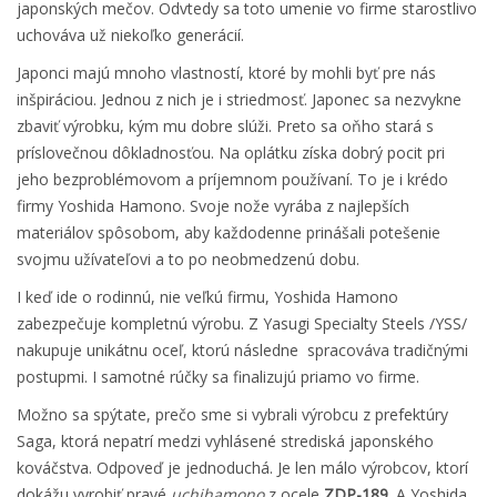
japonských mečov. Odvtedy sa toto umenie vo firme starostlivo
uchováva už niekoľko generácií.
Japonci majú mnoho vlastností, ktoré by mohli byť pre nás
inšpiráciou. Jednou z nich je i striedmosť. Japonec sa nezvykne
zbaviť výrobku, kým mu dobre slúži. Preto sa oňho stará s
príslovečnou dôkladnosťou. Na oplátku získa dobrý pocit pri
jeho bezproblémovom a príjemnom používaní. To je i krédo
firmy Yoshida Hamono. Svoje nože vyrába z najlepších
materiálov spôsobom, aby každodenne prinášali potešenie
svojmu užívateľovi a to po neobmedzenú dobu.
I keď ide o rodinnú, nie veľkú firmu, Yoshida Hamono
zabezpečuje kompletnú výrobu. Z Yasugi Specialty Steels /YSS/
nakupuje unikátnu oceľ, ktorú následne spracováva tradičnými
postupmi
. I samotné rúčky sa finalizujú priamo vo firme.
Možno sa spýtate, prečo sme si vybrali výrobcu z prefektúry
Saga, ktorá nepatrí medzi vyhlásené strediská japonského
kováčstva. Odpoveď je jednoduchá. Je len málo výrobcov, ktorí
dokážu vyrobiť pravé
uchihamono
z ocele
ZDP-189
. A Yoshida