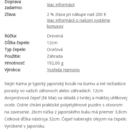
Doprava
Viac informácií
zadarmo:
Zľava:
2 % zľava pri nákupe nad 200 €
Viac informácií o našom systéme
bonusov
Rúčka:
Drevená
Dĺžka čepele:
12cm
Typ čepele:
Oceľová
Použitie:
Záhrada
Hmotnosť:
192,00 g
Výrobca:
Yoshida Hamono
Nejiri Kama je typický japonský kosák na burinu a iné nežiadúce
porasty vo vašich záhonoch alebo záhradách. 12cm
dvojvrstvová čepeľ (Ni Mai) sa skladá z tvrdej a mäkšej uhlíkovej
ocele. Ostrie chráni praktické polyetylénové puzdro s otvorom
na zavesenie. 26cm rúčka z japonského buku má priemer 3,8cm.
Celková dĺžka nástroja 32cm. Čepeľ natierajte olejom na čepele.
Vyrobené v Japonsku.