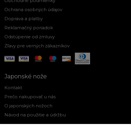
Obchodné podmienky
Ochrana osobných údajov
Doprava a platby
Reklamačný poriadok
Odstúpenie od zmluvy
Zľavy pre verných zákazníkov
Japonské nože
Kontakt
Prečo nakupovať u nás
O japonských nožoch
Návod na použitie a údržbu
Nástroje