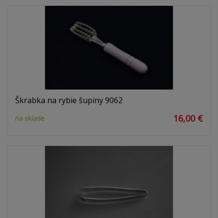
Škrabka na rybie šupiny 9062
16,00 €
na sklade