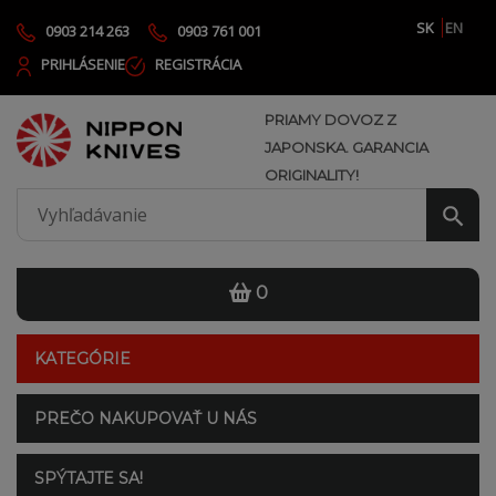
SK
EN
0903 214 263
0903 761 001
PRIHLÁSENIE
REGISTRÁCIA
PRIAMY DOVOZ Z
JAPONSKA. GARANCIA
ORIGINALITY!
0
KATEGÓRIE
PREČO NAKUPOVAŤ U NÁS
SPÝTAJTE SA!