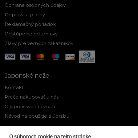
Ochrana osobných údajov
Doprava a platby
Reklamačný poriadok
Odstúpenie od zmluvy
Zľavy pre verných zákazníkov
Japonské nože
Kontakt
Prečo nakupovať u nás
O japonských nožoch
Návod na použitie a údržbu
Nástroje
O súboroch cookie na tejto stránke