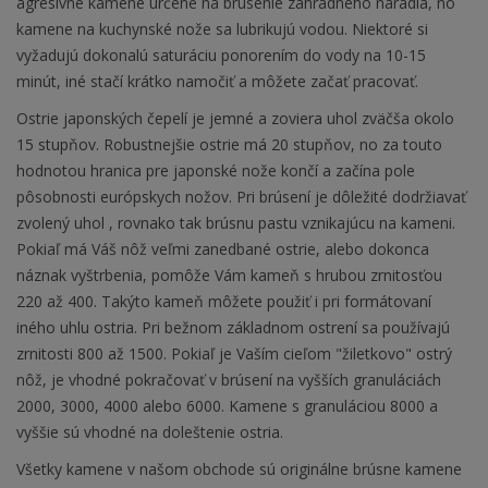
agresívne kamene určené na brúsenie záhradného náradia, no
kamene na kuchynské nože sa lubrikujú vodou. Niektoré si
vyžadujú dokonalú saturáciu ponorením do vody na 10-15
minút, iné stačí krátko namočiť a môžete začať pracovať.
Ostrie japonských čepelí je jemné a zoviera uhol zväčša okolo
15 stupňov. Robustnejšie ostrie má 20 stupňov, no za touto
hodnotou hranica pre japonské nože končí a začína pole
pôsobnosti európskych nožov. Pri brúsení je dôležité dodržiavať
zvolený uhol , rovnako tak brúsnu pastu vznikajúcu na kameni.
Pokiaľ má Váš nôž veľmi zanedbané ostrie, alebo dokonca
náznak vyštrbenia, pomôže Vám kameň s hrubou zrnitosťou
220 až 400. Takýto kameň môžete použiť i pri formátovaní
iného uhlu ostria. Pri bežnom základnom ostrení sa používajú
zrnitosti 800 až 1500. Pokiaľ je Vaším cieľom "žiletkovo" ostrý
nôž, je vhodné pokračovať v brúsení na vyšších granuláciách
2000, 3000, 4000 alebo 6000. Kamene s granuláciou 8000 a
vyššie sú vhodné na doleštenie ostria.
Všetky kamene v našom obchode sú originálne brúsne kamene