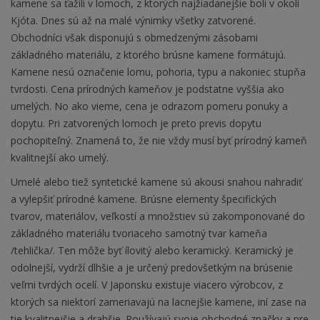
kamene sa ťažili v lomoch, z ktorých najžiadanejšie boli v okolí
Kjóta. Dnes sú až na malé výnimky všetky zatvorené.
Obchodníci však disponujú s obmedzenými zásobami
základného materiálu, z ktorého brúsne kamene formátujú.
Kamene nesú označenie lomu, pohoria, typu a nakoniec stupňa
tvrdosti. Cena prírodných kameňov je podstatne vyššia ako
umelých. No ako vieme, cena je odrazom pomeru ponuky a
dopytu. Pri zatvorených lomoch je preto previs dopytu
pochopiteľný. Znamená to, že nie vždy musí byť prírodný kameň
kvalitnejší ako umelý.
Umelé alebo tiež syntetické kamene sú akousi snahou nahradiť
a vylepšiť prírodné kamene. Brúsne elementy špecifických
tvarov, materiálov, veľkostí a množstiev sú zakomponované do
základného materiálu tvoriaceho samotný tvar kameňa
/tehlička/. Ten môže byť ílovitý alebo keramický. Keramický je
odolnejší, vydrží dlhšie a je určený predovšetkým na brúsenie
veľmi tvrdých ocelí. V Japonsku existuje viacero výrobcov, z
ktorých sa niektorí zameriavajú na lacnejšie kamene, iní zase na
tie kvalitnejšie a drahšie. Používajú svoje obchodné značky a pre