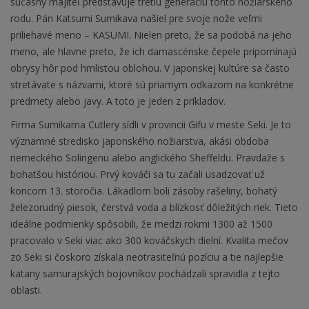
súčasný majiteľ predstavuje tretiu generáciu tohto nožiarskeho
rodu. Pán Katsumi Sumikava našiel pre svoje nože veľmi
priliehavé meno – KASUMI. Nielen preto, že sa podobá na jeho
meno, ale hlavne preto, že ich damascénske čepele pripomínajú
obrysy hôr pod hmlistou oblohou. V japonskej kultúre sa často
stretávate s názvami, ktoré sú priamym odkazom na konkrétne
predmety alebo javy. A toto je jeden z príkladov.
Firma Sumikama Cutlery sídli v provincii Gifu v meste Seki. Je to
významné stredisko japonského nožiarstva, akási obdoba
nemeckého Solingenu alebo anglického Sheffeldu. Pravdaže s
bohatšou históriou. Prvý kováči sa tu začali usadzovať už
koncom 13. storočia. Lákadlom boli zásoby rašeliny, bohatý
železorudný piesok, čerstvá voda a blízkosť dôležitých riek. Tieto
ideálne podmienky spôsobili, že medzi rokmi 1300 až 1500
pracovalo v Seki viac ako 300 kováčskych dielní. Kvalita mečov
zo Seki si čoskoro získala neotrasiteľnú pozíciu a tie najlepšie
katany samurajských bojovníkov pochádzali spravidla z tejto
oblasti.