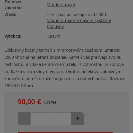
Doprava
Viac informácií
zadarmo:
Zľava:
2 % zľava pri nákupe nad 200 €
Viac informácií o našom systéme
bonusov
Výrobca:
Kasumi
Exkluzívny brúsny kameň s mramorovým dezénom. Zrnitosť
2000 vhodná na jemné brúsenie. Kameň vás prekvapí svojou
rýchlosťou a vďaka keramickému telu i životnosťou. Silikónová
podložka s ultra silným gripom. Týmto darčekovo zabaleným
kameňom potešíte každého priaznivca ostrých nožov. Rozmer
180x61x24mm.
90,00 €
s DPH
-
+