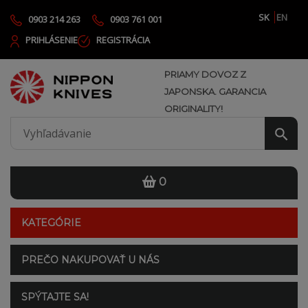
SK
EN
0903 214 263
0903 761 001
PRIHLÁSENIE
REGISTRÁCIA
PRIAMY DOVOZ Z
JAPONSKA. GARANCIA
ORIGINALITY!
0
KATEGÓRIE
PREČO NAKUPOVAŤ U NÁS
SPÝTAJTE SA!