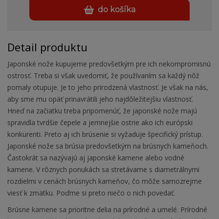
do košíka
Detail produktu
Japonské nože kupujeme predovšetkým pre ich nekompromisnú
ostrosť. Treba si však uvedomiť, že používaním sa každý nôž
pomaly otupuje. Je to jeho prirodzená vlastnosť. Je však na nás,
aby sme mu opäť prinavrátili jeho najdôležitejšiu vlastnosť.
Hneď na začiatku treba pripomenúť, že japonské nože majú
spravidla tvrdšie čepele a jemnejšie ostrie ako ich európski
konkurenti. Preto aj ich brúsenie si vyžaduje špecifický prístup.
Japonské nože sa brúsia predovšetkým na brúsnych kameňoch.
Častokrát sa nazývajú aj japonské kamene alebo vodné
kamene. V rôznych ponukách sa stretávame s diametrálnymi
rozdielmi v cenách brúsnych kameňov, čo môže samozrejme
viesť k zmätku. Poďme si preto niečo o nich povedať.
Brúsne kamene sa prioritne delia na prírodné a umelé. Prírodné