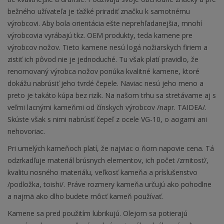
bežného užívateľa je ťažké priradiť značku k samotnému
výrobcovi. Aby bola orientácia ešte neprehľadanejšia, mnohí
výrobcovia vyrábajú tkz. OEM produkty, teda kamene pre
výrobcov nožov. Tieto kamene nesú logá nožiarskych firiem a
zistiť ich pôvod nie je jednoduché. Tu však platí pravidlo, že
renomovaný výrobca nožov ponúka kvalitné kamene, ktoré
dokážu nabrúsiť jeho tvrdé čepele. Naviac nesú jeho meno a
preto je takáto kúpa bez rizík. Na našom trhu sa stretávame aj s
veľmi lacnými kameňmi od čínskych výrobcov /napr. TAIDEA/.
Skúste však s nimi nabrúsiť čepeľ z ocele VG-10, o aogami ani
nehovoriac.
Pri umelých kameňoch platí, že najviac o ňom napovie cena. Tá
odzrkadľuje materiál brúsnych elementov, ich počet /zrnitosť/,
kvalitu nosného materiálu, veľkosť kameňa a príslušenstvo
/podložka, toishi/. Práve rozmery kameňa určujú ako pohodlne
a najmä ako dlho budete môcť kameň používať.
Kamene sa pred použitím lubrikujú. Olejom sa potierajú