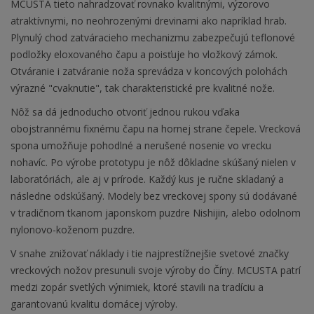
MCUSTA tieto nahradzovať rovnako kvalitnými, výzorovo
atraktívnymi, no neohrozenými drevinami ako napríklad hrab.
Plynulý chod zatváracieho mechanizmu zabezpečujú teflonové
podložky eloxovaného čapu a poisťuje ho vložkový zámok.
Otváranie i zatváranie noža sprevádza v koncových polohách
výrazné "cvaknutie", tak charakteristické pre kvalitné nože.
Nôž sa dá jednoducho otvoriť jednou rukou vďaka
obojstrannému fixnému čapu na hornej strane čepele. Vrecková
spona umožňuje pohodlné a nerušené nosenie vo vrecku
nohavíc. Po výrobe prototypu je nôž dôkladne skúšaný nielen v
laboratóriách, ale aj v prírode. Každý kus je ručne skladaný a
následne odskúšaný. Modely bez vreckovej spony sú dodávané
v tradičnom tkanom japonskom puzdre Nishijin, alebo odolnom
nylonovo-koženom puzdre.
V snahe znižovať náklady i tie najprestížnejšie svetové značky
vreckových nožov presunuli svoje výroby do Číny. MCUSTA patrí
medzi zopár svetlých výnimiek, ktoré stavili na tradíciu a
garantovanú kvalitu domácej výroby.