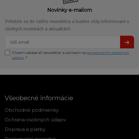
Novinky e-mailom
Prihláste sa do nášho newslettra a budete vždy informovaní o
všetkých novinkách a aktualitách.
Chcem odoberať newsletter a súhlasím so
spracovaním osobných
údajov
. *
Všeobecné informácie
Obchodné podmienky
Ochrana osobných údajov
Doprava a platby
Reklamačný poriadok