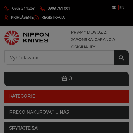
SK
EN
0903 214 263
0903 761 001
PRIHLÁSENIE
REGISTRÁCIA
PRIAMY DOVOZ Z
JAPONSKA. GARANCIA
ORIGINALITY!
0
KATEGÓRIE
PREČO NAKUPOVAŤ U NÁS
SPÝTAJTE SA!