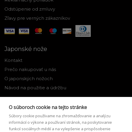
Odstúpenie od zmluvy
Zľavy pre verných zákazníkov
Japonské nože
Kontakt
Prečo nakupovať u nás
O japonských nožoch
Návod na použitie a údržbu
Nástroje
O súboroch cookie na tejto stránke
Registrácia
Súbory cookie používame na zhromažďovanie a analýzu
Môj profil
informácií o výkone a používaní stránok, na poskytovanie
funkcií sociálnych médií a na vylepšenie a prispôsobenie
Zabudnuté heslo