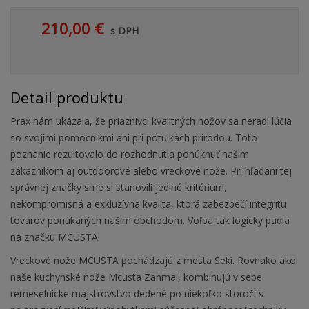
210,00 €
s DPH
Detail produktu
Prax nám ukázala, že priaznivci kvalitných nožov sa neradi lúčia
so svojimi pomocníkmi ani pri potulkách prírodou. Toto
poznanie rezultovalo do rozhodnutia ponúknuť našim
zákazníkom aj outdoorové alebo vreckové nože. Pri hľadaní tej
správnej značky sme si stanovili jediné kritérium,
nekompromisná a exkluzívna kvalita, ktorá zabezpečí integritu
tovarov ponúkaných naším obchodom. Voľba tak logicky padla
na značku MCUSTA.
Vreckové nože MCUSTA pochádzajú z mesta Seki. Rovnako ako
naše kuchynské nože Mcusta Zanmai, kombinujú v sebe
remeselnícke majstrovstvo dedené po niekoľko storočí s