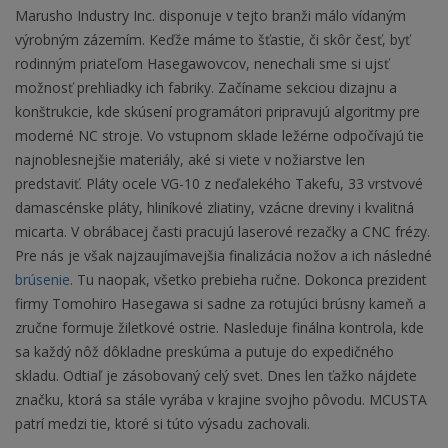
Marusho Industry Inc. disponuje v tejto branži málo vídaným
výrobným zázemím. Keďže máme to šťastie, či skôr česť, byť
rodinným priateľom Hasegawovcov, nenechali sme si ujsť
možnosť prehliadky ich fabriky. Začíname sekciou dizajnu a
konštrukcie, kde skúsení programátori pripravujú algoritmy pre
moderné NC stroje. Vo vstupnom sklade ležérne odpočívajú tie
najnoblesnejšie materiály, aké si viete v nožiarstve len
predstaviť. Pláty ocele VG-10 z neďalekého Takefu, 33 vrstvové
damascénske pláty, hliníkové zliatiny, vzácne dreviny i kvalitná
micarta. V obrábacej časti pracujú laserové rezačky a CNC frézy.
Pre nás je však najzaujímavejšia finalizácia nožov a ich následné
brúsenie
. Tu naopak, všetko prebieha ručne. Dokonca prezident
firmy Tomohiro Hasegawa si sadne za rotujúci brúsny kameň a
zručne formuje žiletkové ostrie. Nasleduje finálna kontrola, kde
sa každý nôž dôkladne preskúma a putuje do expedičného
skladu. Odtiaľ je zásobovaný celý svet. Dnes len ťažko nájdete
značku, ktorá sa stále vyrába v krajine svojho pôvodu. MCUSTA
patrí medzi tie, ktoré si túto výsadu zachovali.