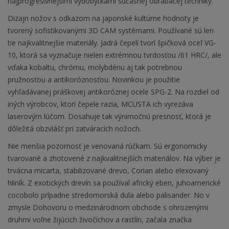
najprogresívnejšími výdobytkami súčasnej obrábacej techniky.
Dizajn nožov s odkazom na japonské kultúrne hodnoty je
tvorený sofistikovanými 3D CAM systémami. Používané sú len
tie najkvalitnejšie materiály. Jadrá čepelí tvorí špičková oceľ VG-
10, ktorá sa vyznačuje nielen extrémnou tvrdosťou /61 HRC/, ale
vďaka kobaltu, chrómu, molybdénu aj tak potrebnou
pružnosťou a antikoróznosťou. Novinkou je použitie
vyhľadávanej práškovej antikoróznej ocele SPG-2. Na rozdiel od
iných výrobcov, ktorí čepele razia, MCUSTA ich vyrezáva
laserovým lúčom. Dosahuje tak výnimočnú presnosť, ktorá je
dôležitá obzvlášť pri zatváracích nožoch.
Nie menšia pozornosť je venovaná rúčkam. Sú ergonomicky
tvarované a zhotovené z najkvalitnejších materiálov. Na výber je
trvácna micarta, stabilizované drevo, Corian alebo elexovaný
hliník. Z exotických drevín sa používal africký eben, juhoamerické
cocobolo prípadne stredomorská dula alebo palisander. No v
zmysle Dohovoru o medzinárodnom obchode s ohrozenými
druhmi voľne žijúcich živočíchov a rastlín, začala značka