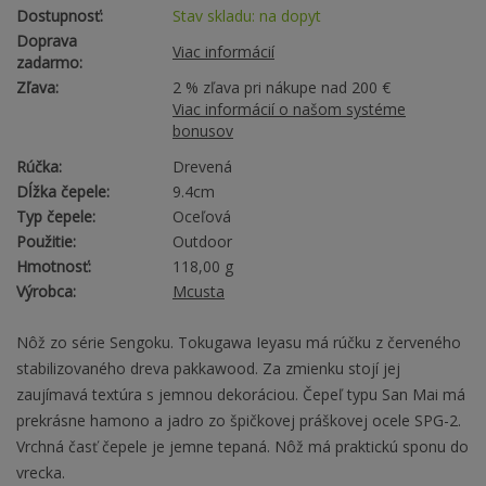
Dostupnosť:
Stav skladu: na dopyt
Doprava
Viac informácií
zadarmo:
Zľava:
2 % zľava pri nákupe nad 200 €
Viac informácií o našom systéme
bonusov
Rúčka:
Drevená
Dĺžka čepele:
9.4cm
Typ čepele:
Oceľová
Použitie:
Outdoor
Hmotnosť:
118,00 g
Výrobca:
Mcusta
Nôž zo série Sengoku. Tokugawa Ieyasu má rúčku z červeného
stabilizovaného dreva pakkawood. Za zmienku stojí jej
zaujímavá textúra s jemnou dekoráciou. Čepeľ typu San Mai má
prekrásne hamono a jadro zo špičkovej práškovej ocele SPG-2.
Vrchná časť čepele je jemne tepaná. Nôž má praktickú sponu do
vrecka.