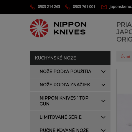
0903 214 263
0903 761 001
japonskeno
PRI
JAP
ORIG
Úvod
KUCHYNSKÉ NOŽE
NOŽE PODĽA POUŽITIA
NOŽE PODĽA ZNAČIEK
NIPPON KNIVES´ TOP
GUN
LIMITOVANÉ SÉRIE
RUČNE KOVANÉ NOŽE