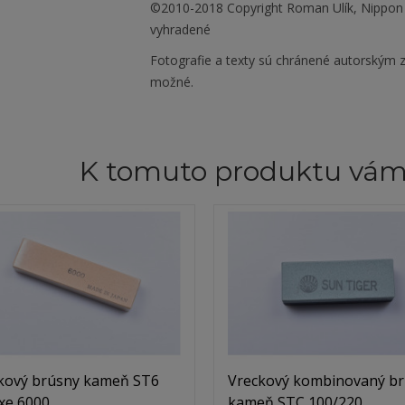
©2010-2018 Copyright Roman Ulík, Nippon
vyhradené
Fotografie a texty sú chránené autorským z
možné.
K tomuto produktu vá
kový brúsny kameň ST6
Vreckový kombinovaný b
xe 6000
kameň STC 100/220