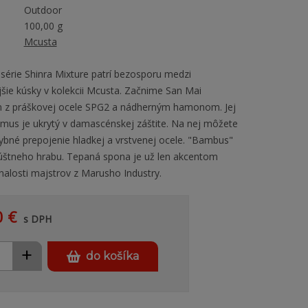
Outdoor
100,00 g
Mcusta
rie Shinra Mixture patrí bezosporu medzi
šie kúsky v kolekcii Mcusta. Začnime San Mai
m z práškovej ocele SPG2 a nádherným hamonom. Jej
us je ukrytý v damascénskej záštite. Na nej môžete
bné prepojenie hladkej a vrstvenej ocele. "Bambus"
úštneho hrabu. Tepaná spona je už len akcentom
alosti majstrov z Marusho Industry.
0 €
s DPH
+
do košíka