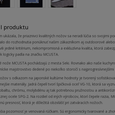
il produktu
 ukázala, že priaznivci kvalitných nožov sa neradi lúčia so svojimi p
valo do rozhodnutia ponúknuť našim zákazníkom aj outdoorové alebo 
vili jediné kritérium, nekompromisná a exkluzívna kvalita, ktorá zab
ak logicky padla na značku MCUSTA.
é nože MCUSTA pochádzajú z mesta Seki. Rovnako ako naše kuchyn
nícke majstrovstvo dedené po niekoľko storočí s najprogresívnejšími
nožov s odkazom na japonské kultúrne hodnoty je tvorený sofistikov
tnejšie materiály. Jadrá čepelí tvorí špičková oceľ VG-10, ktorá sa vy
obaltu, chrómu, molybdénu aj tak potrebnou pružnosťou a antikorózn
znej ocele SPG-2. Na rozdiel od iných výrobcov, ktorí čepele razia,
ú presnosť, ktorá je dôležitá obzvlášť pri zatváracích nožoch.
šia pozornosť je venovaná rúčkam. Sú ergonomicky tvarované a zhotov