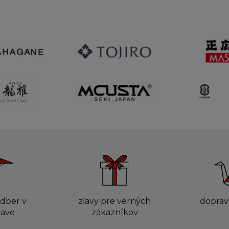
dber v
zľavy pre verných
doprav
lave
zákazníkov