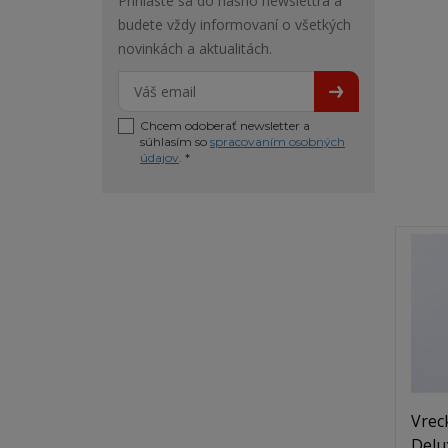
Prihláste sa do nášho newslettra a
budete vždy informovaní o všetkých
novinkách a aktualitách.
Chcem odoberať newsletter a
súhlasím so
spracovaním osobných
údajov
. *
Vrec
Delu