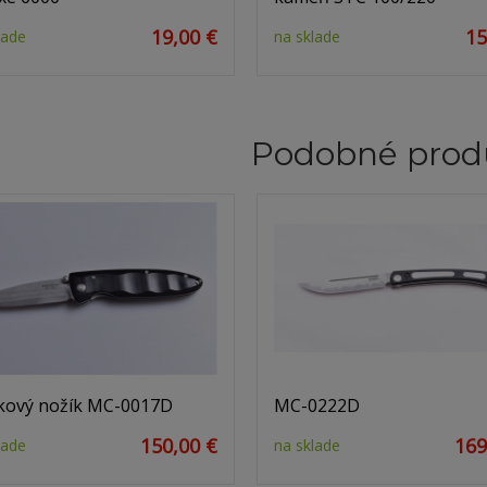
19,00 €
15
lade
na sklade
Podobné prod
kový nožík MC-0017D
MC-0222D
150,00 €
169
lade
na sklade