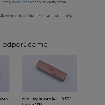
 Knives,
www.japonskenoze.sk
všetky práva
ákonom a ich použitie bez súhlasu autora nie je
m odporúčame
rúsny
Vreckový brúsny kameň ST1
Deluxe 1000