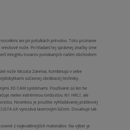
omocníkmi ani pri potulkách prírodou. Toto poznanie
vreckové nože. Pri hľadaní tej správnej značky sme
ezpečí integritu tovarov ponúkaných naším obchodom.
ské nože Mcusta Zanmai, kombinujú v sebe
 výdobytkami súčasnej obrábacej techniky.
anými 3D CAM systémami. Používané sú len tie
značuje nielen extrémnou tvrdosťou /61 HRC/, ale
osťou. Novinkou je použitie vyhľadávanej práškovej
 MCUSTA ich vyrezáva laserovým lúčom. Dosahuje tak
ené z najkvalitnejších materiálov. Na výber je