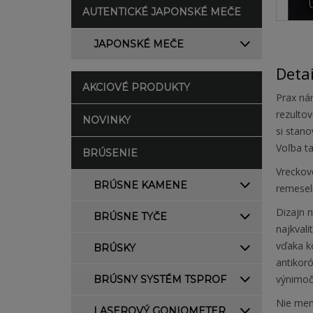
AUTENTICKÉ JAPONSKÉ MEČE
JAPONSKÉ MEČE
Deta
AKCIOVÉ PRODUKTY
Prax nám
rezulto
NOVINKY
si stano
Voľba t
BRÚSENIE
Vreckov
BRÚSNE KAMENE
remesel
Dizajn 
BRÚSNE TYČE
najkvali
vďaka k
BRÚSKY
antikoró
výnimočn
BRÚSNY SYSTÉM TSPROF
Nie men
LASEROVÝ GONIOMETER