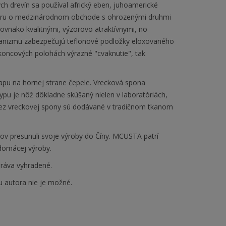
ých drevín sa používal africký eben, juhoamerické
voru o medzinárodnom obchode s ohrozenými druhmi
rovnako kvalitnými, výzorovo atraktívnymi, no
hanizmu zabezpečujú teflonové podložky eloxovaného
koncových polohách výrazné "cvaknutie", tak
pu na hornej strane čepele. Vrecková spona
u je nôž dôkladne skúšaný nielen v laboratóriách,
 bez vreckovej spony sú dodávané v tradičnom tkanom
žov presunuli svoje výroby do Číny. MCUSTA patrí
 domácej výroby.
ráva vyhradené.
u autora nie je možné.