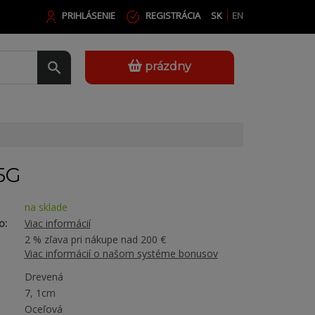
PRIHLÁSENIE
REGISTRÁCIA
SK
EN
prázdny
5G
na sklade
o:
Viac informácií
2 % zľava pri nákupe nad 200 €
Viac informácií o našom systéme bonusov
Drevená
7, 1cm
Oceľová