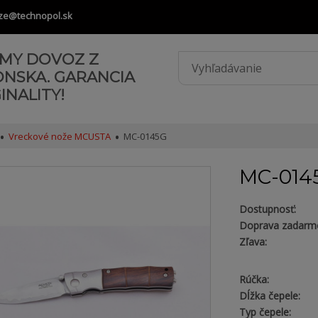
ze@technopol.sk
AMY DOVOZ Z
ONSKA. GARANCIA
INALITY!
Vreckové nože MCUSTA
MC-0145G
MC-014
Dostupnosť:
Doprava zadarm
Zľava:
Rúčka:
Dĺžka čepele:
Typ čepele: