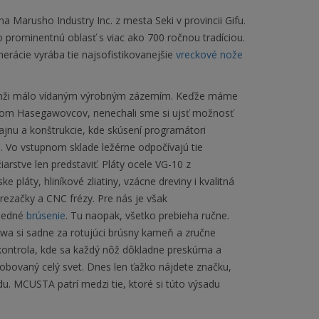
Marusho Industry Inc. z mesta Seki v provincii Gifu.
 o prominentnú oblasť s viac ako 700 ročnou tradíciou.
erácie vyrába tie najsofistikovanejšie
vreckové nože
branži málo vídaným výrobným zázemím. Keďže máme
ateľom Hasegawovcov, nenechali sme si ujsť možnosť
zajnu a konštrukcie, kde skúsení programátori
. Vo vstupnom sklade ležérne odpočívajú tie
iarstve len predstaviť. Pláty ocele VG-10 z
pláty, hliníkové zliatiny, vzácne dreviny i kvalitná
 rezačky a CNC frézy. Pre nás je však
sledné
brúsenie
. Tu naopak, všetko prebieha ručne.
a si sadne za rotujúci brúsny kameň a zručne
a kontrola, kde sa každý nôž dôkladne preskúma a
sobovaný celý svet. Dnes len ťažko nájdete značku,
du. MCUSTA patrí medzi tie, ktoré si túto výsadu