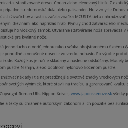
micarta, stabilizované drevo, Corian alebo elexovaný hliník. Z exotick
o prípadne stredomorská dula alebo palisander. No v zmysle Doho
júcich živočíchov a rastlín, začala značka MCUSTA tieto nahradzovať 
enými drevinami ako napríklad hrab. Plynulý chod zatváracieho mec
oisťuje ho vložkový zámok. Otváranie i zatváranie noža sprevádza v 
ristické pre kvalitné nože.
dá jednoducho otvoriť jednou rukou vďaka obojstrannému fixnému ča
e pohodlné a nerušené nosenie vo vrecku nohavíc. Po výrobe prototyp
v prírode. Každý kus je ručne skladaný a následne odskúšaný. Modely
om puzdre Nishijin, alebo odolnom nylonovo-koženom puzdre.
znižovať náklady i tie najprestížnejšie svetové značky vreckových no
pár svetlých výnimiek, ktoré stavili na tradíciu a garantovanú kvalitu
Copyright Roman Ulík, Nippon Knives,
www.japonskenoze.sk
všetky p
fie a texty sú chránené autorským zákonom a ich použitie bez súhlas
robcovi