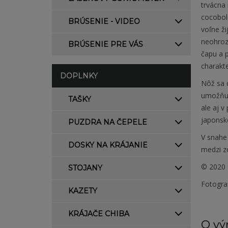
trvácna 
cocobol
BRÚSENIE - VIDEO
voľne ži
neohroz
BRÚSENIE PRE VÁS
čapu a p
charakte
DOPLNKY
Nôž sa 
umožňuj
TAŠKY
ale aj 
japonsk
PUZDRA NA ČEPELE
V snahe 
DOSKY NA KRÁJANIE
medzi zo
© 2020 
STOJANY
Fotogra
KAZETY
KRÁJAČE CHIBA
O vý