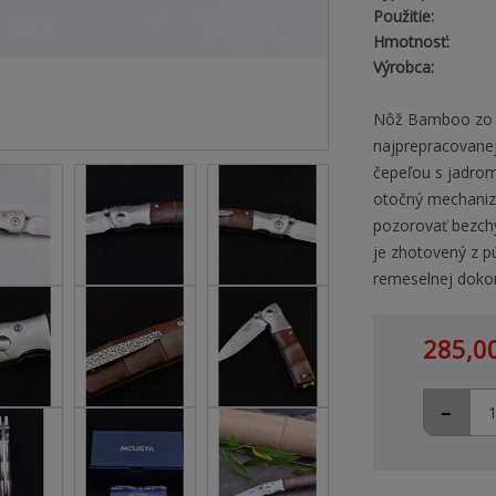
Použitie:
Hmotnosť:
Výrobca:
Nôž Bamboo zo sé
najprepracovanej
čepeľou s jadro
otočný mechanizm
pozorovať bezchy
je zhotovený z p
remeselnej dokon
285,0
-