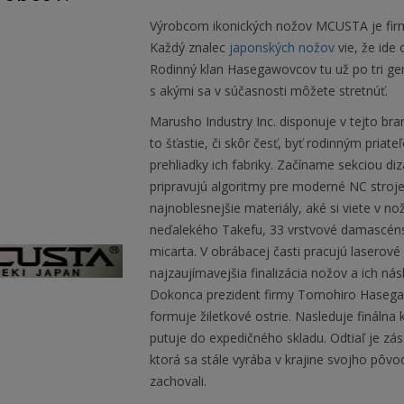
Výrobcom ikonických nožov MCUSTA je firma 
Každý znalec
japonských nožov
vie, že ide
Rodinný klan Hasegawovcov tu už po tri gen
s akými sa v súčasnosti môžete stretnúť.
Marusho Industry Inc. disponuje v tejto 
to šťastie, či skôr česť, byť rodinným pri
prehliadky ich fabriky. Začíname sekciou di
pripravujú algoritmy pre moderné NC stroje
najnoblesnejšie materiály, aké si viete v nož
neďalekého Takefu, 33 vrstvové damascénske 
micarta. V obrábacej časti pracujú laserové
najzaujímavejšia finalizácia nožov a ich ná
Dokonca prezident firmy Tomohiro Hasegaw
formuje žiletkové ostrie. Nasleduje fináln
putuje do expedičného skladu. Odtiaľ je zá
ktorá sa stále vyrába v krajine svojho pôvo
zachovali.