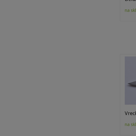
na sk
Vrec
na sk