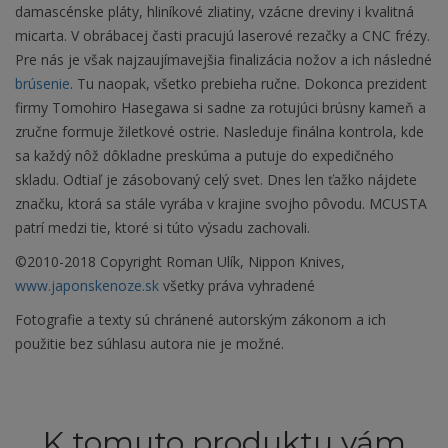
damascénske pláty, hliníkové zliatiny, vzácne dreviny i kvalitná
micarta. V obrábacej časti pracujú laserové rezačky a CNC frézy.
Pre nás je však najzaujímavejšia finalizácia nožov a ich následné
brúsenie
. Tu naopak, všetko prebieha ručne. Dokonca prezident
firmy Tomohiro Hasegawa si sadne za rotujúci brúsny kameň a
zručne formuje žiletkové ostrie. Nasleduje finálna kontrola, kde
sa každý nôž dôkladne preskúma a putuje do expedičného
skladu. Odtiaľ je zásobovaný celý svet. Dnes len ťažko nájdete
značku, ktorá sa stále vyrába v krajine svojho pôvodu. MCUSTA
patrí medzi tie, ktoré si túto výsadu zachovali.
©2010-2018 Copyright Roman Ulík, Nippon Knives,
www.japonskenoze.sk
všetky práva vyhradené
Fotografie a texty sú chránené autorským zákonom a ich
použitie bez súhlasu autora nie je možné.
K tomuto produktu vám