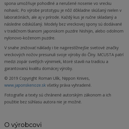
spona umožňuje pohodlné a nerušené nosenie vo vrecku
nohavíc. Po výrobe prototypu je nôž dôkladne skúšaný nielen v
laboratóriách, ale aj v prírode. Každý kus je ručne skladaný a
následne odskúšaný. Modely bez vreckovej spony sú dodávané
v tradičnom tkanom japonskom puzdre Nishijin, alebo odolnom
nylonovo-koženom puzdre.
V snahe znižovať náklady i tie najprestížnejšie svetové značky
vreckových nožov presunuli svoje výroby do Číny. MCUSTA patrí
medzi zopár svetlých výnimiek, ktoré stavili na tradíciu a
garantovanú kvalitu domácej výroby.
© 2019 Copyright Roman Ulík, Nippon Knives,
www.japonskenoze.sk
všetky práva vyhradené.
Fotografie a texty sú chránené autorským zákonom a ich
použitie bez súhlasu autora nie je možné.
O výrobcovi