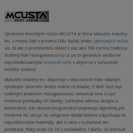
Výrobcom ikonických nožov MCUSTA je firma Marusho Industry
Inc. z mesta Seki v provincii Gifu. Každý znalec
japonských nožov
vie, že ide o prominentnú oblasť s viac ako 700 ročnou tradíciou.
Rodinný klan Hasegawovcov tu už po tri generácie vyrába tie
najsofistikovanejšie
vreckové nože
s akými sa v súčasnosti
môžete stretnúť.
Marusho Industry Inc. disponuje v tejto branži málo vídaným
výrobným zázemím. Keďže máme to šťastie, či skôr česť, byť
rodinným priateľom Hasegawovcov, nenechali sme si ujsť
možnosť prehliadky ich fabriky. Začíname sekciou dizajnu a
konštrukcie, kde skúsení programátori pripravujú algoritmy pre
moderné NC stroje. Vo vstupnom sklade ležérne odpočívajú tie
najnoblesnejšie materiály, aké si viete v nožiarstve len
predstaviť. Pláty ocele VG-10 z neďalekého Takefu, 33 vrstvové