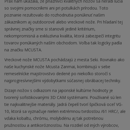
Prax nám ukázala, že priaznivci kvalitných nožov sa neradi lúčia
so svojimi pomocníkmi ani pri potulkách prírodou. Toto
poznanie rezultovalo do rozhodnutia ponúknuť našim
zákazníkom aj outdoorové alebo vreckové nože. Pri hľadaní tej
správnej značky sme si stanovili jediné kritérium,
nekompromisná a exkluzívna kvalita, ktorá zabezpečí integritu
tovarov ponúkaných naším obchodom. Voľba tak logicky padla
na značku MCUSTA.
Vreckové nože MCUSTA pochádzajú z mesta Seki. Rovnako ako
naše kuchynské nože Mcusta Zanmai, kombinujú v sebe
remeselnícke majstrovstvo dedené po niekoľko storočí s
najprogresívnejšími výdobytkami súčasnej obrábacej techniky.
Dizajn nožov s odkazom na japonské kultúrne hodnoty je
tvorený sofistikovanými 3D CAM systémami. Používané sú len
tie najkvalitnejšie materiály. Jadrá čepelí tvorí špičková oceľ VG-
10, ktorá sa vyznačuje nielen extrémnou tvrdosťou /61 HRC/, ale
vďaka kobaltu, chrómu, molybdénu aj tak potrebnou
pružnosťou a antikoróznosťou. Na rozdiel od iných výrobcov,