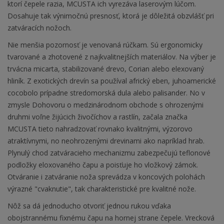
ktorí čepele razia, MCUSTA ich vyrezáva laserovým lúčom.
Dosahuje tak výnimočnú presnosť, ktorá je dôležitá obzvlášť pri
zatváracích nožoch.
Nie menšia pozornosť je venovaná rúčkam. Sú ergonomicky
tvarované a zhotovené z najkvalitnejších materiálov. Na výber je
trvácna micarta, stabilizované drevo, Corian alebo elexovaný
hliník. Z exotických drevín sa používal africký eben, juhoamerické
cocobolo prípadne stredomorská dula alebo palisander. No v
zmysle Dohovoru o medzinárodnom obchode s ohrozenými
druhmi voľne žijúcich živočíchov a rastlín, začala značka
MCUSTA tieto nahradzovať rovnako kvalitnými, výzorovo
atraktívnymi, no neohrozenými drevinami ako napríklad hrab.
Plynulý chod zatváracieho mechanizmu zabezpečujú teflonové
podložky eloxovaného čapu a poisťuje ho vložkový zámok.
Otváranie i zatváranie noža sprevádza v koncových polohách
výrazné "cvaknutie", tak charakteristické pre kvalitné nože.
Nôž sa dá jednoducho otvoriť jednou rukou vďaka
obojstrannému fixnému čapu na hornej strane čepele. Vrecková