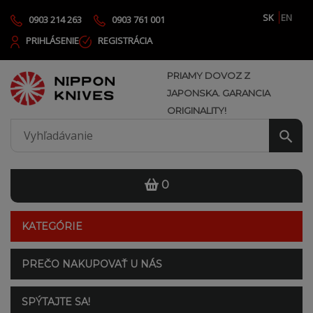
SK
EN
0903 214 263
0903 761 001
PRIHLÁSENIE
REGISTRÁCIA
PRIAMY DOVOZ Z
JAPONSKA. GARANCIA
ORIGINALITY!
0
KATEGÓRIE
PREČO NAKUPOVAŤ U NÁS
SPÝTAJTE SA!