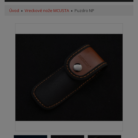
Úvod
Vreckové nože MCUSTA
Puzdro NP