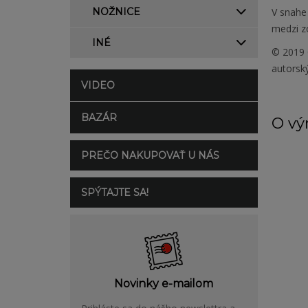
NOŽNICE
V snahe 
medzi zo
INÉ
© 2019 
autorsk
VIDEO
BAZÁR
O vý
PREČO NAKUPOVAŤ U NÁS
SPÝTAJTE SA!
Novinky e-mailom