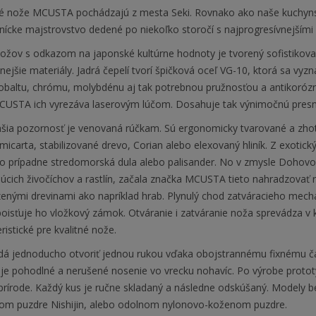
é nože MCUSTA pochádzajú z mesta Seki. Rovnako ako naše kuchyn
nícke majstrovstvo dedené po niekoľko storočí s najprogresívnejšími
nožov s odkazom na japonské kultúrne hodnoty je tvorený sofistikov
tnejšie materiály. Jadrá čepelí tvorí špičková oceľ VG-10, ktorá sa vy
obaltu, chrómu, molybdénu aj tak potrebnou pružnosťou a antikorózno
CUSTA ich vyrezáva laserovým lúčom. Dosahuje tak výnimočnú presnosť
šia pozornosť je venovaná rúčkam. Sú ergonomicky tvarované a zhotov
micarta, stabilizované drevo, Corian alebo elexovaný hliník. Z exotick
o prípadne stredomorská dula alebo palisander. No v zmysle Doho
júcich živočíchov a rastlín, začala značka MCUSTA tieto nahradzovať 
enými drevinami ako napríklad hrab. Plynulý chod zatváracieho mec
oisťuje ho vložkový zámok. Otváranie i zatváranie noža sprevádza v 
ristické pre kvalitné nože.
dá jednoducho otvoriť jednou rukou vďaka obojstrannému fixnému ča
e pohodlné a nerušené nosenie vo vrecku nohavíc. Po výrobe prototyp
v prírode. Každý kus je ručne skladaný a následne odskúšaný. Modely
om puzdre Nishijin, alebo odolnom nylonovo-koženom puzdre.