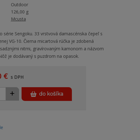
Outdoor
126,00 g
Mcusta
 série Sengoku. 33 vrstvová damascénska čepeľ s
nej VG-10. Čierna micartová rúčka je zdobená
sadznými nitmi, gravírovaným kamonom a názvom
ôž je dodávaný s puzdrom na opasok.
0 €
s DPH
+
do košíka
le