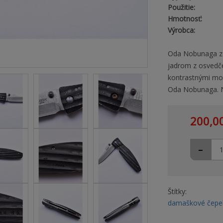
Použitie:
Hmotnosť:
Výrobca:
Oda Nobunaga zo
jadrom z osvedče
kontrastnými mo
Oda Nobunaga. N
200,0
-
Štítky:
damaškové čepe