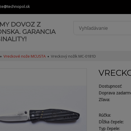
ze@technopol.sk
AMY DOVOZ Z
ONSKA. GARANCIA
INALITY!
Vreckové nože MCUSTA
Vreckový nožík MC-0181D
VRECKO
Dostupnosť:
Doprava zadarm
Zľava:
Rúčka:
Dĺžka čepele:
Typ čepele: