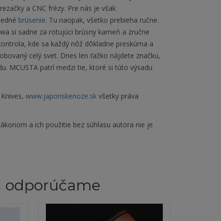
 rezačky a CNC frézy. Pre nás je však
sledné
brúsenie
. Tu naopak, všetko prebieha ručne.
a si sadne za rotujúci brúsny kameň a zručne
a kontrola, kde sa každý nôž dôkladne preskúma a
sobovaný celý svet. Dnes len ťažko nájdete značku,
du. MCUSTA patrí medzi tie, ktoré si túto výsadu
 Knives,
www.japonskenoze.sk
všetky práva
ákonom a ich použitie bez súhlasu autora nie je
m odporúčame