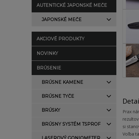
AUTENTICKÉ JAPONSKÉ MEČE
JAPONSKÉ MEČE
AKCIOVÉ PRODUKTY
NOVINKY
BRÚSENIE
BRÚSNE KAMENE
BRÚSNE TYČE
Deta
BRÚSKY
Prax nám
rezulto
BRÚSNY SYSTÉM TSPROF
si stano
Voľba t
LASEROVÝ GONIOMETER