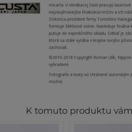
micarta. V obrábacej časti pracujú laserové
najzaujímavejšia finalizácia nožov a ich ná
Dokonca prezident firmy Tomohiro Hasegaw
formuje žiletkové ostrie. Nasleduje fináln
putuje do expedičného skladu. Odtiaľ je zá
ktorá sa stále vyrába v krajine svojho pôvo
zachovali.
©2010-2018 Copyright Roman Ulík, Nippon
vyhradené
Fotografie a texty sú chránené autorským z
možné.
K tomuto produktu vá