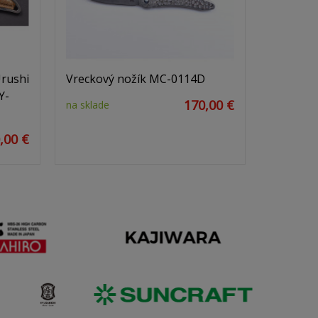
rushi
Vreckový nožík MC-0114D
Y-
170,00 €
na sklade
,00 €