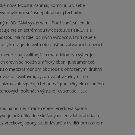
ské nože Mcusta Zanmai, kombinujú v sebe
 výdobytkami súčasnej obrábacej techniky.
anými 3D CAM systémami. Používané sú len tie
značuje nielen extrémnou tvrdosťou /61 HRC/, ale
sťou. Na rozdiel od iných výrobcov, ktorí čepele
, ktorá je dôležitá obzvlášť pri zatváracích nožoch.
ené z najkvalitnejších materiálov. Na výber je
ých drevín sa používal africký eben, juhoamerické
voru o medzinárodnom obchode s ohrozenými druhmi
rovnako kvalitnými, výzorovo atraktívnymi, no
hanizmu zabezpečujú teflonové podložky eloxovaného
koncových polohách výrazné "cvaknutie", tak
pu na hornej strane čepele. Vrecková spona
u je nôž dôkladne skúšaný nielen v laboratóriách,
 bez vreckovej spony sú dodávané v tradičnom tkanom