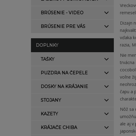
Vreckov
remesel
BRÚSENIE - VIDEO
Dizajn 
BRÚSENIE PRE VÁS
najkvali
vďaka k
razia, M
DOPLNKY
Nie men
TAŠKY
trvácna 
cocobol
PUZDRA NA ČEPELE
voľne ži
neohroz
DOSKY NA KRÁJANIE
čapu a p
charakte
STOJANY
Nôž sa 
KAZETY
umožňuj
ale aj 
KRÁJAČE CHIBA
japonsk