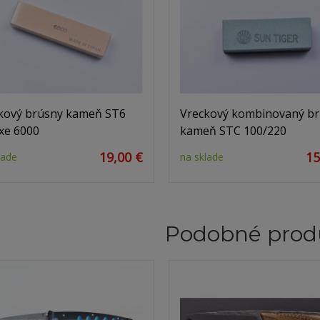
kový brúsny kameň ST6
Vreckový kombinovaný b
xe 6000
kameň STC 100/220
19,00 €
15
lade
na sklade
Podobné prod