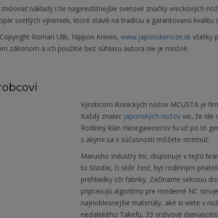
znižovať náklady i tie najprestížnejšie svetové značky vreckových no
pár svetlých výnimiek, ktoré stavili na tradíciu a garantovanú kvalitu
Copyright Roman Ulík, Nippon Knives,
www.japonskenoze.sk
všetky p
ým zákonom a ich použitie bez súhlasu autora nie je možné.
robcovi
Výrobcom ikonických nožov MCUSTA je firma 
Každý znalec
japonských nožov
vie, že ide
Rodinný klan Hasegawovcov tu už po tri gen
s akými sa v súčasnosti môžete stretnúť.
Marusho Industry Inc. disponuje v tejto 
to šťastie, či skôr česť, byť rodinným pri
prehliadky ich fabriky. Začíname sekciou di
pripravujú algoritmy pre moderné NC stroje
najnoblesnejšie materiály, aké si viete v nož
neďalekého Takefu, 33 vrstvové damascénske 