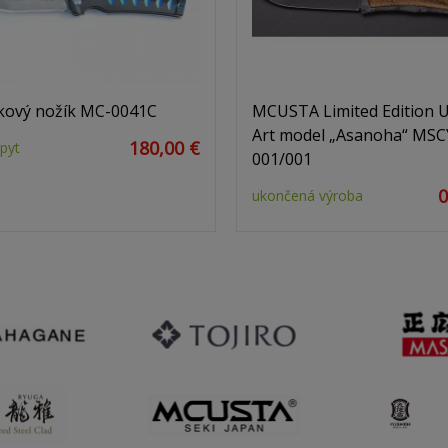
kový nožík MC-0041C
MCUSTA Limited Edition U
Art model „Asanoha“ MSC
180,00 €
pyt
001/001
0
ukončená výroba