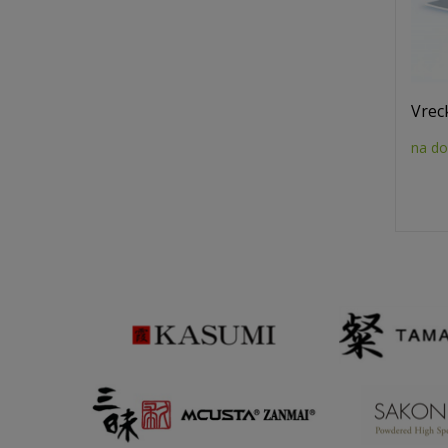
Vrec
na do