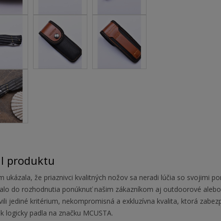
il produktu
 ukázala, že priaznivci kvalitných nožov sa neradi lúčia so svojimi p
valo do rozhodnutia ponúknuť našim zákazníkom aj outdoorové alebo 
vili jediné kritérium, nekompromisná a exkluzívna kvalita, ktorá zab
ak logicky padla na značku MCUSTA.