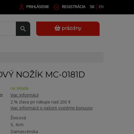
PRIHLÁSENIE
REGISTRÁCIA
SK
EN
prázdny
VÝ NOŽÍK MC-0181D
na sklade
o:
Viac informácií
2 % zľava pri nákupe nad 200 €
Viac informácií o našom systéme bonusov
Živicová
9, 4cm
Damascénska