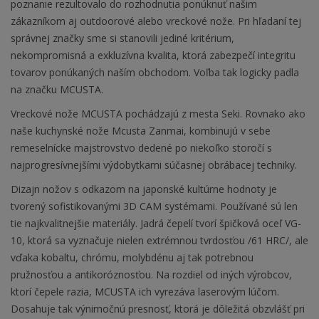
poznanie rezultovalo do rozhodnutia ponúknuť našim
zákazníkom aj outdoorové alebo vreckové nože. Pri hľadaní tej
správnej značky sme si stanovili jediné kritérium,
nekompromisná a exkluzívna kvalita, ktorá zabezpečí integritu
tovarov ponúkaných naším obchodom. Voľba tak logicky padla
na značku MCUSTA.
Vreckové nože MCUSTA pochádzajú z mesta Seki. Rovnako ako
naše kuchynské nože Mcusta Zanmai, kombinujú v sebe
remeselnícke majstrovstvo dedené po niekoľko storočí s
najprogresívnejšími výdobytkami súčasnej obrábacej techniky.
Dizajn nožov s odkazom na japonské kultúrne hodnoty je
tvorený sofistikovanými 3D CAM systémami. Používané sú len
tie najkvalitnejšie materiály. Jadrá čepelí tvorí špičková oceľ VG-
10, ktorá sa vyznačuje nielen extrémnou tvrdosťou /61 HRC/, ale
vďaka kobaltu, chrómu, molybdénu aj tak potrebnou
pružnosťou a antikoróznosťou. Na rozdiel od iných výrobcov,
ktorí čepele razia, MCUSTA ich vyrezáva laserovým lúčom.
Dosahuje tak výnimočnú presnosť, ktorá je dôležitá obzvlášť pri