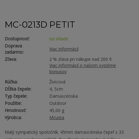
MC-0213D PETIT
Dostupnosť:
na sklade
Doprava
Viac informácií
zadarmo:
Zľava:
2 % zľava pri nákupe nad 200 €
Viac informácií o našom systéme
bonusov
Rúčka:
Živicová
Dĺžka čepele:
4, 5cm
Typ čepele:
Damascénska
Použitie:
Outdoor
Hmotnosť:
45,00 g
Výrobca:
Mcusta
Malý sympatický spoločník. 45mm damascénska čepeľ s 33