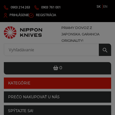
SK
EN
0903 214 263
0903 761 001
PRIHLÁSENIE
REGISTRÁCIA
PRIAMY DOVOZ Z
JAPONSKA. GARANCIA
ORIGINALITY!
0
KATEGÓRIE
PREČO NAKUPOVAŤ U NÁS
SPÝTAJTE SA!