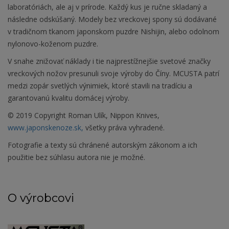
laboratóriách, ale aj v prírode. Každý kus je ručne skladaný a
následne odskúšaný. Modely bez vreckovej spony sú dodávané
v tradičnom tkanom japonskom puzdre Nishijin, alebo odolnom
nylonovo-koženom puzdre.
V snahe znižovať náklady i tie najprestížnejšie svetové značky
vreckových nožov presunuli svoje výroby do Číny. MCUSTA patrí
medzi zopár svetlých výnimiek, ktoré stavili na tradíciu a
garantovanú kvalitu domácej výroby.
© 2019 Copyright Roman Ulík, Nippon Knives,
www.japonskenoze.sk,
všetky práva vyhradené.
Fotografie a texty sú chránené autorským zákonom a ich
použitie bez súhlasu autora nie je možné.
O výrobcovi