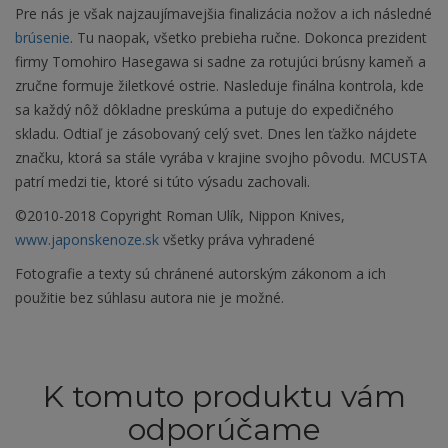
Pre nás je však najzaujímavejšia finalizácia nožov a ich následné
brúsenie
. Tu naopak, všetko prebieha ručne. Dokonca prezident
firmy Tomohiro Hasegawa si sadne za rotujúci brúsny kameň a
zručne formuje žiletkové ostrie. Nasleduje finálna kontrola, kde
sa každý nôž dôkladne preskúma a putuje do expedičného
skladu. Odtiaľ je zásobovaný celý svet. Dnes len ťažko nájdete
značku, ktorá sa stále vyrába v krajine svojho pôvodu. MCUSTA
patrí medzi tie, ktoré si túto výsadu zachovali.
©2010-2018 Copyright Roman Ulík, Nippon Knives,
www.japonskenoze.sk
všetky práva vyhradené
Fotografie a texty sú chránené autorským zákonom a ich
použitie bez súhlasu autora nie je možné.
K tomuto produktu vám
odporúčame