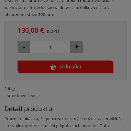
vrstvami a jadrom z VG10. Dvojfarebná micartová rúčka s
linerlockom. Praktická spona do vrecka. Celková dĺžka v
otvorenom stave 120mm.
130,00 €
s DPH
-
+
do košíka
Štítky:
damaškové čepele
Detail produktu
Prax nám ukázala, že priaznivci kvalitných nožov sa neradi lúčia
so svojimi pomocníkmi ani pri potulkách prírodou. Toto