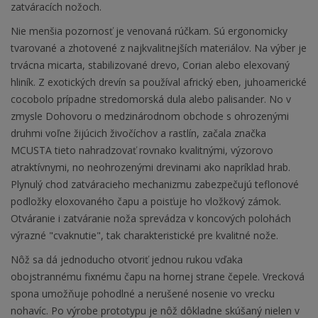
zatváracích nožoch.
Nie menšia pozornosť je venovaná rúčkam. Sú ergonomicky
tvarované a zhotovené z najkvalitnejších materiálov. Na výber je
trvácna micarta, stabilizované drevo, Corian alebo elexovaný
hliník. Z exotických drevín sa používal africký eben, juhoamerické
cocobolo prípadne stredomorská dula alebo palisander. No v
zmysle Dohovoru o medzinárodnom obchode s ohrozenými
druhmi voľne žijúcich živočíchov a rastlín, začala značka
MCUSTA tieto nahradzovať rovnako kvalitnými, výzorovo
atraktívnymi, no neohrozenými drevinami ako napríklad hrab.
Plynulý chod zatváracieho mechanizmu zabezpečujú teflonové
podložky eloxovaného čapu a poisťuje ho vložkový zámok.
Otváranie i zatváranie noža sprevádza v koncových polohách
výrazné "cvaknutie", tak charakteristické pre kvalitné nože.
Nôž sa dá jednoducho otvoriť jednou rukou vďaka
obojstrannému fixnému čapu na hornej strane čepele. Vrecková
spona umožňuje pohodlné a nerušené nosenie vo vrecku
nohavíc. Po výrobe prototypu je nôž dôkladne skúšaný nielen v