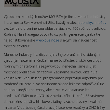
Výrobcom ikonických nožov MCUSTA je firma Marusho Industry
Inc. z mesta Seki v provincii Gifu. Každý znalec
japonských nožov
vie, že ide o prominentnú oblasť s viac ako 700 ročnou tradíciou.
Rodinný klan Hasegawovcov tu už po tri generácie vyrába tie
najsofistikovanejšie
vreckové nože
s akými sa v súčasnosti
môžete stretnúť.
Marusho Industry Inc. disponuje v tejto branži málo vídaným
výrobným zázemím. Keďže máme to šťastie, či skôr česť, byť
rodinným priateľom Hasegawovcov, nenechali sme si ujsť
možnosť prehliadky ich fabriky. Začíname sekciou dizajnu a
konštrukcie, kde skúsení programátori pripravujú algoritmy pre
moderné NC stroje. Vo vstupnom sklade ležérne odpočívajú tie
najnoblesnejšie materiály, aké si viete v nožiarstve len
predstaviť. Pláty ocele VG-10 z neďalekého Takefu, 33 vrstvové
damascénske pláty, hliníkové zliatiny, vzácne dreviny i kvalitná
micarta. V obrábacej časti pracujú laserové rezačky a CNC frézy.