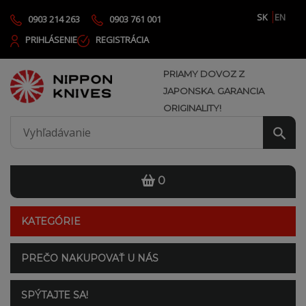
SK
EN
0903 214 263
0903 761 001
PRIHLÁSENIE
REGISTRÁCIA
PRIAMY DOVOZ Z
JAPONSKA. GARANCIA
ORIGINALITY!
0
KATEGÓRIE
PREČO NAKUPOVAŤ U NÁS
SPÝTAJTE SA!