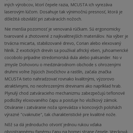
iných výrobcov, ktorí čepele razia, MCUSTA ich vyrezáva
laserovým lúčom. Dosahuje tak výnimočnú presnosť, ktorá je
dôležitá obzvlášť pri zatváracích nožoch.
Nie menšia pozornosť je venovaná rúčkam. Sú ergonomicky
tvarované a zhotovené z najkvalitnejších materiálov. Na výber je
trvácna micarta, stabilizované drevo, Corian alebo elexovaný
hliník. Z exotických drevín sa používal africký eben, juhoamerické
cocobolo prípadne stredomorská dula alebo palisander. No v
zmysle Dohovoru o medzinárodnom obchode s ohrozenými
druhmi voľne žijúcich živočíchov a rastlín, začala značka
MCUSTA tieto nahradzovať rovnako kvalitnými, výzorovo
atraktívnymi, no neohrozenými drevinami ako napríklad hrab.
Plynulý chod zatváracieho mechanizmu zabezpečujú teflonové
podložky eloxovaného čapu a poisťuje ho vložkový zámok.
Otváranie i zatváranie noža sprevádza v koncových polohách
výrazné "cvaknutie", tak charakteristické pre kvalitné nože.
Nôž sa dá jednoducho otvoriť jednou rukou vďaka
obojstrannému fixnému čapu na hornej strane čepele. Vrecková