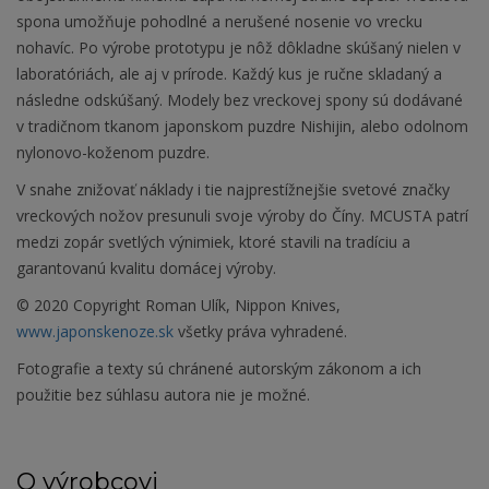
spona umožňuje pohodlné a nerušené nosenie vo vrecku
nohavíc. Po výrobe prototypu je nôž dôkladne skúšaný nielen v
laboratóriách, ale aj v prírode. Každý kus je ručne skladaný a
následne odskúšaný. Modely bez vreckovej spony sú dodávané
v tradičnom tkanom japonskom puzdre Nishijin, alebo odolnom
nylonovo-koženom puzdre.
V snahe znižovať náklady i tie najprestížnejšie svetové značky
vreckových nožov presunuli svoje výroby do Číny. MCUSTA patrí
medzi zopár svetlých výnimiek, ktoré stavili na tradíciu a
garantovanú kvalitu domácej výroby.
© 2020 Copyright Roman Ulík, Nippon Knives,
www.japonskenoze.sk
všetky práva vyhradené.
Fotografie a texty sú chránené autorským zákonom a ich
použitie bez súhlasu autora nie je možné.
O výrobcovi