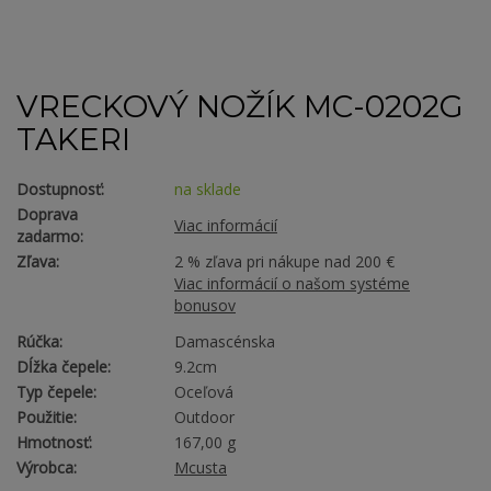
VRECKOVÝ NOŽÍK MC-0202G
TAKERI
Dostupnosť:
na sklade
Doprava
Viac informácií
zadarmo:
Zľava:
2 % zľava pri nákupe nad 200 €
Viac informácií o našom systéme
bonusov
Rúčka:
Damascénska
Dĺžka čepele:
9.2cm
Typ čepele:
Oceľová
Použitie:
Outdoor
Hmotnosť:
167,00 g
Výrobca:
Mcusta