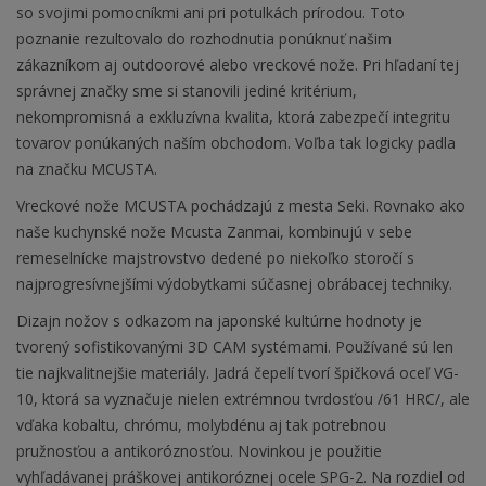
so svojimi pomocníkmi ani pri potulkách prírodou. Toto
poznanie rezultovalo do rozhodnutia ponúknuť našim
zákazníkom aj outdoorové alebo vreckové nože. Pri hľadaní tej
správnej značky sme si stanovili jediné kritérium,
nekompromisná a exkluzívna kvalita, ktorá zabezpečí integritu
tovarov ponúkaných naším obchodom. Voľba tak logicky padla
na značku MCUSTA.
Vreckové nože MCUSTA pochádzajú z mesta Seki. Rovnako ako
naše kuchynské nože Mcusta Zanmai, kombinujú v sebe
remeselnícke majstrovstvo dedené po niekoľko storočí s
najprogresívnejšími výdobytkami súčasnej obrábacej techniky.
Dizajn nožov s odkazom na japonské kultúrne hodnoty je
tvorený sofistikovanými 3D CAM systémami. Používané sú len
tie najkvalitnejšie materiály. Jadrá čepelí tvorí špičková oceľ VG-
10, ktorá sa vyznačuje nielen extrémnou tvrdosťou /61 HRC/, ale
vďaka kobaltu, chrómu, molybdénu aj tak potrebnou
pružnosťou a antikoróznosťou. Novinkou je použitie
vyhľadávanej práškovej antikoróznej ocele SPG-2. Na rozdiel od