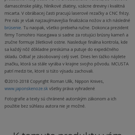
damascénske pláty, hliníkové zliatiny, vzácne dreviny i kvalitná
micarta. V obrábacej časti pracujú laserové rezačky a CNC frézy.
Pre nás je však najzaujímavejšia finalizácia nožov a ich následné
brúsenie
. Tu naopak, všetko prebieha ručne. Dokonca prezident
firmy Tomohiro Hasegawa si sadne za rotujúci brúsny kameň a
zručne formuje žiletkové ostrie. Nasleduje finálna kontrola, kde
sa každý nôž dôkladne preskúma a putuje do expedičného
skladu. Odtiaľ je zásobovaný celý svet. Dnes len ťažko nájdete
značku, ktorá sa stále vyrába v krajine svojho pôvodu. MCUSTA
patrí medzi tie, ktoré si túto výsadu zachovali.
©2010-2018 Copyright Roman Ulík, Nippon Knives,
www.japonskenoze.sk
všetky práva vyhradené
Fotografie a texty sú chránené autorským zákonom a ich
použitie bez súhlasu autora nie je možné.