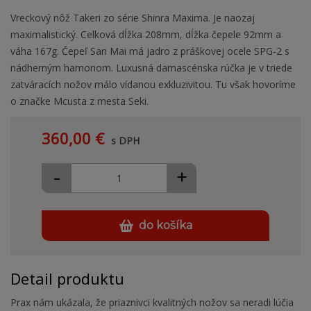
Vreckový nôž Takeri zo série Shinra Maxima. Je naozaj
maximalistický. Celková dĺžka 208mm, dĺžka čepele 92mm a
váha 167g. Čepeľ San Mai má jadro z práškovej ocele SPG-2 s
nádherným hamonom. Luxusná damascénska rúčka je v triede
zatváracích nožov málo vídanou exkluzivitou. Tu však hovoríme
o značke Mcusta z mesta Seki.
360,00 €
s DPH
-
+
do košíka
Detail produktu
Prax nám ukázala, že priaznivci kvalitných nožov sa neradi lúčia