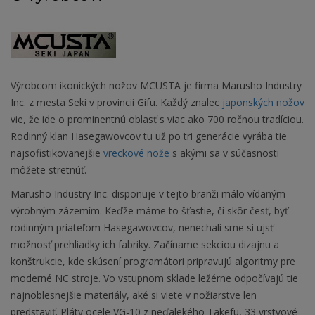
Výrobcom ikonických nožov MCUSTA je firma Marusho Industry
Inc. z mesta Seki v provincii Gifu. Každý znalec
japonských nožov
vie, že ide o prominentnú oblasť s viac ako 700 ročnou tradíciou.
Rodinný klan Hasegawovcov tu už po tri generácie vyrába tie
najsofistikovanejšie
vreckové nože
s akými sa v súčasnosti
môžete stretnúť.
Marusho Industry Inc. disponuje v tejto branži málo vídaným
výrobným zázemím. Keďže máme to šťastie, či skôr česť, byť
rodinným priateľom Hasegawovcov, nenechali sme si ujsť
možnosť prehliadky ich fabriky. Začíname sekciou dizajnu a
konštrukcie, kde skúsení programátori pripravujú algoritmy pre
moderné NC stroje. Vo vstupnom sklade ležérne odpočívajú tie
najnoblesnejšie materiály, aké si viete v nožiarstve len
predstaviť. Pláty ocele VG-10 z neďalekého Takefu, 33 vrstvové