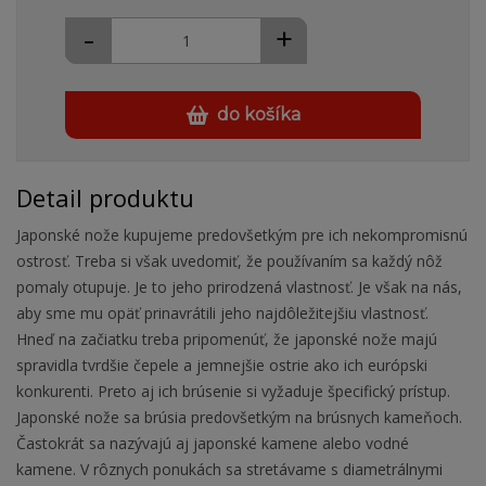
-
+
do košíka
Detail produktu
Japonské nože kupujeme predovšetkým pre ich nekompromisnú
ostrosť. Treba si však uvedomiť, že používaním sa každý nôž
pomaly otupuje. Je to jeho prirodzená vlastnosť. Je však na nás,
aby sme mu opäť prinavrátili jeho najdôležitejšiu vlastnosť.
Hneď na začiatku treba pripomenúť, že japonské nože majú
spravidla tvrdšie čepele a jemnejšie ostrie ako ich európski
konkurenti. Preto aj ich brúsenie si vyžaduje špecifický prístup.
Japonské nože sa brúsia predovšetkým na brúsnych kameňoch.
Častokrát sa nazývajú aj japonské kamene alebo vodné
kamene. V rôznych ponukách sa stretávame s diametrálnymi