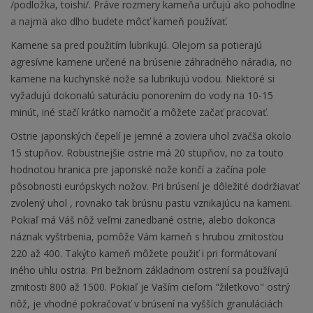
/podložka, toishi/. Práve rozmery kameňa určujú ako pohodlne
a najmä ako dlho budete môcť kameň používať.
Kamene sa pred použitím lubrikujú. Olejom sa potierajú
agresívne kamene určené na brúsenie záhradného náradia, no
kamene na kuchynské nože sa lubrikujú vodou. Niektoré si
vyžadujú dokonalú saturáciu ponorením do vody na 10-15
minút, iné stačí krátko namočiť a môžete začať pracovať.
Ostrie japonských čepelí je jemné a zoviera uhol zväčša okolo
15 stupňov. Robustnejšie ostrie má 20 stupňov, no za touto
hodnotou hranica pre japonské nože končí a začína pole
pôsobnosti európskych nožov. Pri brúsení je dôležité dodržiavať
zvolený uhol , rovnako tak brúsnu pastu vznikajúcu na kameni.
Pokiaľ má Váš nôž veľmi zanedbané ostrie, alebo dokonca
náznak vyštrbenia, pomôže Vám kameň s hrubou zrnitosťou
220 až 400. Takýto kameň môžete použiť i pri formátovaní
iného uhlu ostria. Pri bežnom základnom ostrení sa používajú
zrnitosti 800 až 1500. Pokiaľ je Vaším cieľom "žiletkovo" ostrý
nôž, je vhodné pokračovať v brúsení na vyšších granuláciách