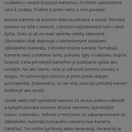
rozdielmi v cenách brúsnych kameňov, čo môže samozrejme
viesť k zmätku. Poďme si preto niečo o nich povedať.
Brúsne kamene sa prioritne delia na prírodné a umelé. Prírodné
kamene sa ťažili v lomoch, z ktorých najžiadanejšie boli v okolí
Kjóta. Dnes sú až na malé výnimky všetky zatvorené.
Obchodníci však disponujú s obmedzenými zásobami
základného materiálu, z ktorého brúsne kamene formátujú.
Kamene nesú označenie lomu, pohoria, typu a nakoniec stupňa
tvrdosti. Cena prírodných kameňov je podstatne vyššia ako
umelých. No ako vieme, cena je odrazom pomeru ponuky a
dopytu. Pri zatvorených lomoch je preto previs dopytu
pochopiteľný. Znamená to, že nie vždy musí byť prírodný kameň
kvalitnejší ako umelý.
Umelé alebo tiež syntetické kamene sú akousi snahou nahradiť
a vylepšiť prírodné kamene. Brúsne elementy špecifických
tvarov, materiálov, veľkostí a množstiev sú zakomponované do
základného materiálu tvoriaceho samotný tvar kameňa
/tehlička/. Ten môže byť ílovitý alebo keramický. Keramický je