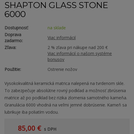
SHAPTON GLASS STONE
6000
Dostupnosť:
na sklade
Doprava
Viac informácií
zadarmo:
Zľava:
2 % zľava pri nákupe nad 200 €
Viac informácií o našom systéme
bonusov
Použitie:
Ostrenie nožov
Vysokokvalitná keramická matrica nalepená na tvrdenom skle.
To zabezpečuje absolútne rovný podklad a možnosť zbrúsenia
matrice až po podklad bez rizika zlomenia samotného kameňa.
Granulácia 6000 vhodná na veľmi jemné dobrúsenie. Kameň sa
lubrikuje iba poliatím vodou.
85,00 €
s DPH