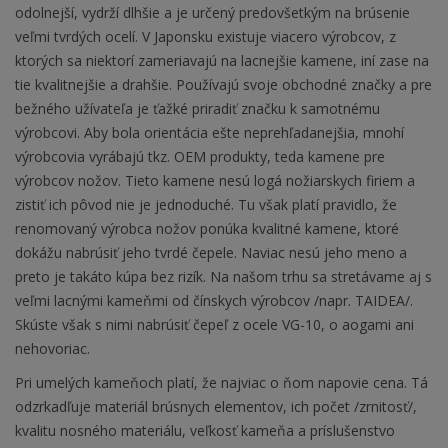
odolnejší, vydrží dlhšie a je určený predovšetkým na brúsenie
veľmi tvrdých ocelí. V Japonsku existuje viacero výrobcov, z
ktorých sa niektorí zameriavajú na lacnejšie kamene, iní zase na
tie kvalitnejšie a drahšie. Používajú svoje obchodné značky a pre
bežného užívateľa je ťažké priradiť značku k samotnému
výrobcovi. Aby bola orientácia ešte neprehľadanejšia, mnohí
výrobcovia vyrábajú tkz. OEM produkty, teda kamene pre
výrobcov nožov. Tieto kamene nesú logá nožiarskych firiem a
zistiť ich pôvod nie je jednoduché. Tu však platí pravidlo, že
renomovaný výrobca nožov ponúka kvalitné kamene, ktoré
dokážu nabrúsiť jeho tvrdé čepele. Naviac nesú jeho meno a
preto je takáto kúpa bez rizík. Na našom trhu sa stretávame aj s
veľmi lacnými kameňmi od čínskych výrobcov /napr. TAIDEA/.
Skúste však s nimi nabrúsiť čepeľ z ocele VG-10, o aogami ani
nehovoriac.
Pri umelých kameňoch platí, že najviac o ňom napovie cena. Tá
odzrkadľuje materiál brúsnych elementov, ich počet /zrnitosť/,
kvalitu nosného materiálu, veľkosť kameňa a príslušenstvo