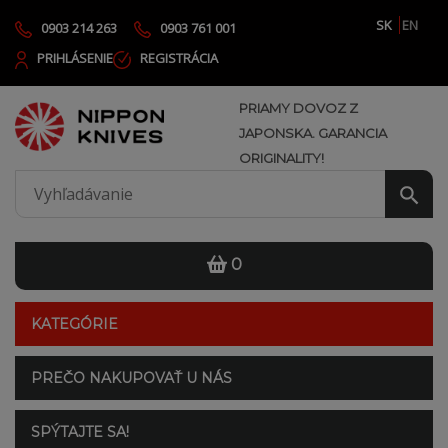
SK
EN
0903 214 263
0903 761 001
PRIHLÁSENIE
REGISTRÁCIA
PRIAMY DOVOZ Z
JAPONSKA. GARANCIA
ORIGINALITY!
0
KATEGÓRIE
PREČO NAKUPOVAŤ U NÁS
SPÝTAJTE SA!