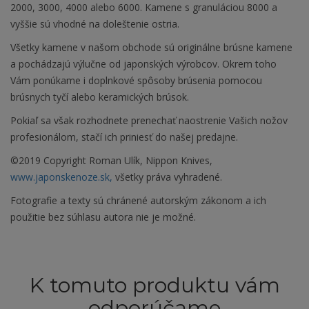
2000, 3000, 4000 alebo 6000. Kamene s granuláciou 8000 a
vyššie sú vhodné na doleštenie ostria.
Všetky kamene v našom obchode sú originálne brúsne kamene
a pochádzajú výlučne od japonských výrobcov. Okrem toho
Vám ponúkame i doplnkové spôsoby brúsenia pomocou
brúsnych tyčí alebo keramických brúsok.
Pokiaľ sa však rozhodnete prenechať naostrenie Vašich nožov
profesionálom, stačí ich priniesť do našej predajne.
©2019 Copyright Roman Ulík, Nippon Knives,
www.japonskenoze.sk,
všetky práva vyhradené.
Fotografie a texty sú chránené autorským zákonom a ich
použitie bez súhlasu autora nie je možné.
K tomuto produktu vám
odporúčame