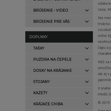
vďaka k
razia, M
BRÚSENIE - VIDEO
Nie men
BRÚSENIE PRE VÁS
trvácna 
cocobol
voľne ži
DOPLNKY
neohroz
čapu a p
TAŠKY
charakte
PUZDRA NA ČEPELE
Nôž sa 
umožňuj
DOSKY NA KRÁJANIE
ale aj 
japonsk
STOJANY
V snahe 
KAZETY
medzi zo
© 2019 
KRÁJAČE CHIBA
Fotogra