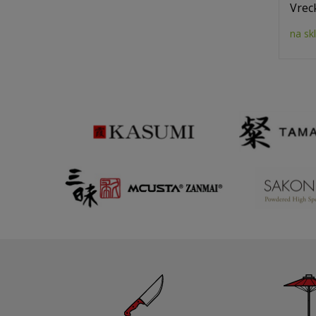
Vrec
na sk