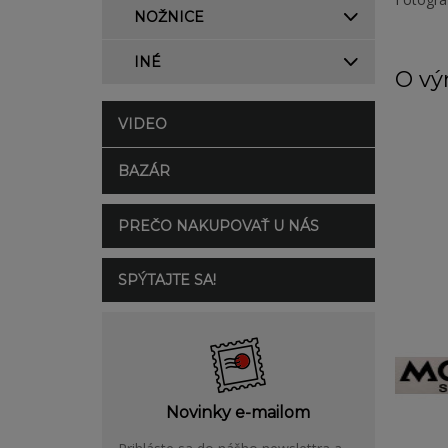
NOŽNICE
INÉ
O vý
VIDEO
BAZÁR
PREČO NAKUPOVAŤ U NÁS
SPÝTAJTE SA!
Novinky e-mailom