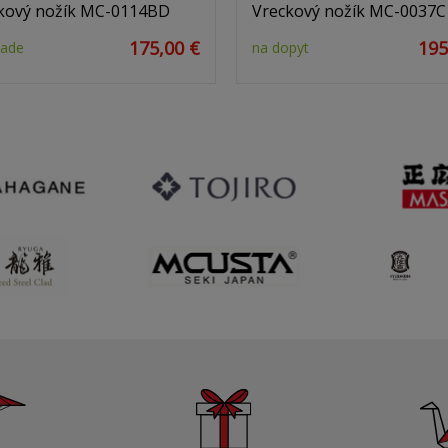
kový nožík MC-0114BD
Vreckový nožík MC-0037C
175,00 €
195
lade
na dopyt