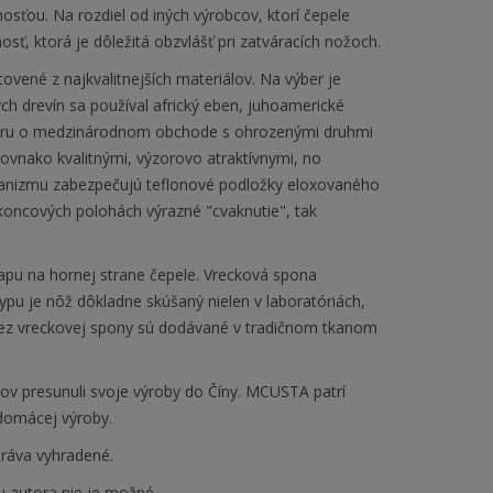
sťou. Na rozdiel od iných výrobcov, ktorí čepele
, ktorá je dôležitá obzvlášť pri zatváracích nožoch.
ené z najkvalitnejších materiálov. Na výber je
ých drevín sa používal africký eben, juhoamerické
voru o medzinárodnom obchode s ohrozenými druhmi
rovnako kvalitnými, výzorovo atraktívnymi, no
hanizmu zabezpečujú teflonové podložky eloxovaného
koncových polohách výrazné "cvaknutie", tak
pu na hornej strane čepele. Vrecková spona
u je nôž dôkladne skúšaný nielen v laboratóriách,
 bez vreckovej spony sú dodávané v tradičnom tkanom
žov presunuli svoje výroby do Číny. MCUSTA patrí
 domácej výroby.
ráva vyhradené.
u autora nie je možné.