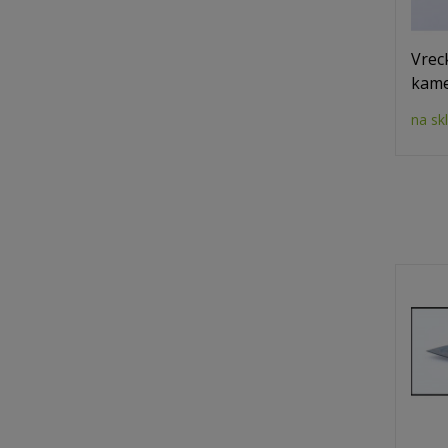
Vrec
kame
na sk