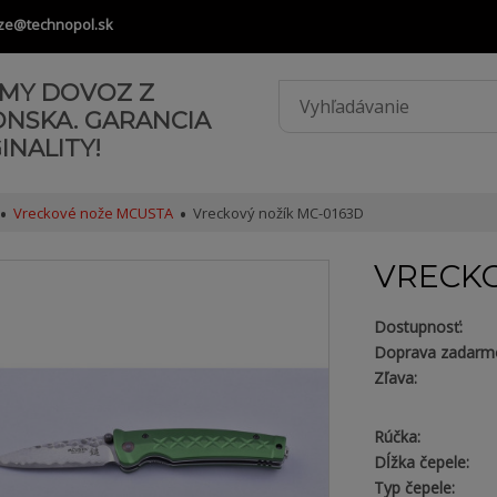
ze@technopol.sk
AMY DOVOZ Z
ONSKA. GARANCIA
INALITY!
Vreckové nože MCUSTA
Vreckový nožík MC-0163D
VRECKO
Dostupnosť:
Doprava zadarm
Zľava:
Rúčka:
Dĺžka čepele:
Typ čepele: