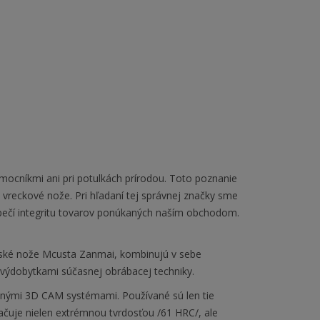
omocníkmi ani pri potulkách prírodou. Toto poznanie
vreckové nože. Pri hľadaní tej správnej značky sme
ezpečí integritu tovarov ponúkaných naším obchodom.
ské nože Mcusta Zanmai, kombinujú v sebe
 výdobytkami súčasnej obrábacej techniky.
anými 3D CAM systémami. Používané sú len tie
značuje nielen extrémnou tvrdosťou /61 HRC/, ale