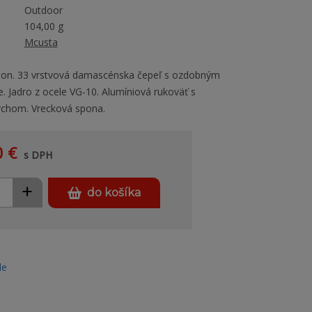
Outdoor
104,00 g
Mcusta
sion. 33 vrstvová damascénska čepeľ s ozdobným
. Jadro z ocele VG-10. Alumíniová rukoväť s
chom. Vrecková spona.
0 €
s DPH
+
do košíka
le