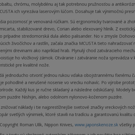
obaltu, chrómu, molybdénu aj tak potrebnou pružnosťou a antikorózno
CUSTA ich vyrezáva laserovým lúčom. Dosahuje tak výnimočnú presnosť
šia pozornosť je venovaná rúčkam. Sú ergonomicky tvarované a zhotov
micarta, stabilizované drevo, Corian alebo elexovaný hliník. Z exotick
o prípadne stredomorská dula alebo palisander. No v zmysle Doho
júcich živočíchov a rastlín, začala značka MCUSTA tieto nahradzovať 
enými drevinami ako napríklad hrab. Plynulý chod zatváracieho mec
oisťuje ho vložkový zámok. Otváranie i zatváranie noža sprevádza v 
ristické pre kvalitné nože.
dá jednoducho otvoriť jednou rukou vďaka obojstrannému fixnému ča
e pohodlné a nerušené nosenie vo vrecku nohavíc. Po výrobe prototyp
v prírode. Každý kus je ručne skladaný a následne odskúšaný. Modely
om puzdre Nishijin, alebo odolnom nylonovo-koženom puzdre.
znižovať náklady i tie najprestížnejšie svetové značky vreckových no
pár svetlých výnimiek, ktoré stavili na tradíciu a garantovanú kvalitu
Copyright Roman Ulík, Nippon Knives,
www.japonskenoze.sk
všetky p
fie a texty sú chránené autorským zákonom a ich použitie bez súhlas