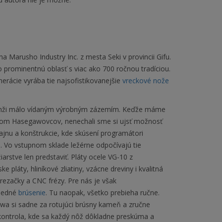
Marusho Industry Inc. z mesta Seki v provincii Gifu.
 o prominentnú oblasť s viac ako 700 ročnou tradíciou.
erácie vyrába tie najsofistikovanejšie
vreckové nože
branži málo vídaným výrobným zázemím. Keďže máme
ateľom Hasegawovcov, nenechali sme si ujsť možnosť
zajnu a konštrukcie, kde skúsení programátori
. Vo vstupnom sklade ležérne odpočívajú tie
iarstve len predstaviť. Pláty ocele VG-10 z
pláty, hliníkové zliatiny, vzácne dreviny i kvalitná
 rezačky a CNC frézy. Pre nás je však
sledné
brúsenie
. Tu naopak, všetko prebieha ručne.
a si sadne za rotujúci brúsny kameň a zručne
a kontrola, kde sa každý nôž dôkladne preskúma a