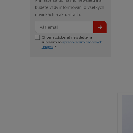
Prihláste sa do nášho newslettra a
budete vždy informovaní o všetkých
novinkách a aktualitách.
Chcem odoberať newsletter a
súhlasím so
spracovaním osobných
údajov
. *