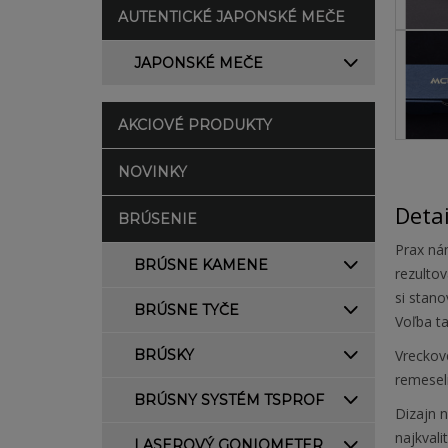
AUTENTICKÉ JAPONSKÉ MEČE
JAPONSKÉ MEČE
AKCIOVÉ PRODUKTY
NOVINKY
Deta
BRÚSENIE
Prax nám
BRÚSNE KAMENE
rezulto
si stano
BRÚSNE TYČE
Voľba t
BRÚSKY
Vreckov
remesel
BRÚSNY SYSTÉM TSPROF
Dizajn 
najkvali
LASEROVÝ GONIOMETER