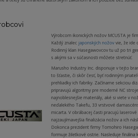
robcovi
Výrobcom ikonických nožov MCUSTA je firma 
Každý znalec
japonských nožov
vie, že ide
Rodinný klan Hasegawovcov tu už po tri gen
s akými sa v súčasnosti môžete stretnúť.
Marusho Industry Inc. disponuje v tejto 
to šťastie, či skôr česť, byť rodinným pri
prehliadky ich fabriky. Začíname sekciou di
pripravujú algoritmy pre moderné NC stroje
najnoblesnejšie materiály, aké si viete v nož
neďalekého Takefu, 33 vrstvové damascénske 
micarta. V obrábacej časti pracujú laserové
najzaujímavejšia finalizácia nožov a ich ná
Dokonca prezident firmy Tomohiro Hasegaw
formuje žiletkové ostrie. Nasleduje fináln