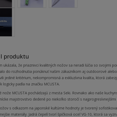
il produktu
 ukázala, že priaznivci kvalitných nožov sa neradi lúčia so svojimi p
valo do rozhodnutia ponúknuť našim zákazníkom aj outdoorové alebo 
vili jediné kritérium, nekompromisná a exkluzívna kvalita, ktorá zab
ak logicky padla na značku MCUSTA.
é nože MCUSTA pochádzajú z mesta Seki. Rovnako ako naše kuchyn
nícke majstrovstvo dedené po niekoľko storočí s najprogresívnejšími
nožov s odkazom na japonské kultúrne hodnoty je tvorený sofistikov
tnejšie materiály. Jadrá čepelí tvorí špičková oceľ VG-10, ktorá sa vy