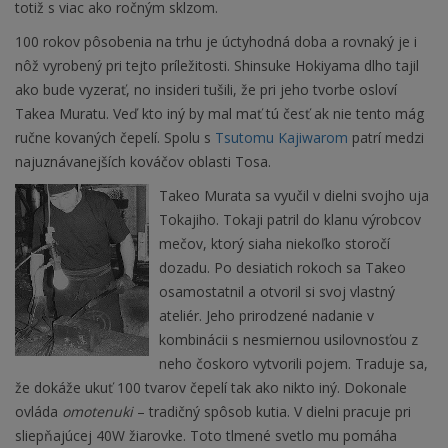
totiž s viac ako ročným sklzom.
100 rokov pôsobenia na trhu je úctyhodná doba a rovnaký je i
nôž vyrobený pri tejto príležitosti. Shinsuke Hokiyama dlho tajil
ako bude vyzerať, no insideri tušili, že pri jeho tvorbe osloví
Takea Muratu. Veď kto iný by mal mať tú česť ak nie tento mág
ručne kovaných čepelí. Spolu s
Tsutomu Kajiwarom
patrí medzi
najuznávanejších kováčov oblasti Tosa.
Takeo Murata sa vyučil v dielni svojho uja
Tokajiho. Tokaji patril do klanu výrobcov
mečov, ktorý siaha niekoľko storočí
dozadu. Po desiatich rokoch sa Takeo
osamostatnil a otvoril si svoj vlastný
ateliér. Jeho prirodzené nadanie v
kombinácii s nesmiernou usilovnosťou z
neho čoskoro vytvorili pojem. Traduje sa,
že dokáže ukuť 100 tvarov čepelí tak ako nikto iný. Dokonale
ovláda
omotenuki
– tradičný spôsob kutia. V dielni pracuje pri
sliepňajúcej 40W žiarovke. Toto tlmené svetlo mu pomáha