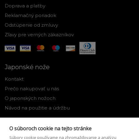
Doprava a platby
Reklamačný poriadok
Odstúpenie od zmluvy
Zľavy pre verných zákazníkov
Japonské nože
Kontakt
Prečo nakupovať u nás
O japonských nožoch
Návod na použitie a údržbu
Nástroje
O súboroch cookie na tejto stránke
Registrácia
Súbory cookie používame na zhromažďovanie a analýzu