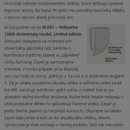
rozoznať odtiene rozžeraveného železa, ktoré definujú správne
teplotné režimy fáz kutia. Pri práci mu pomáha manželka Mikiko,
s ktorou vytvoril skvelý pracovný tím.
Je čas pozrieť sa na
BUHO – Hokiyama
100th Anniversary model, Limited edition
.
Shinsuke Hokiyama sa rozhodol pre
univerzálny japonský nôž Santoku v
kombinácii tradičnej čepele a „západnej“
rúčky
full tang
. Čepeľ je samozrejme
vrstvená. V tomto prípade je to klasický
san mai
teda tri vrstvy. Jadro je z
Yasuki
a to konkrétne Aogami
1. Tá je vďaka vysokému obsahu uhlíka a volfrámu veľmi tvrdá.
64 HRC zaručuje extrémnu výdrž ostria a mäkké železo po
stranách slušný komfort brúsenia. Ručne kuté čepele ostávajú v
ohni podstatne dlhšie čo spôsobuje horenie uhlíka. Čepeľ je
preto čierna. Japonci ju nazývajú
kurouchi
. Obyčajne sa takáto
čepeľ ďalej brúsi a leští až do zrkadlového efektu. Mnohí
výrobcovia ju však nechajú v čiernej podobe. Nôž tak má nielen