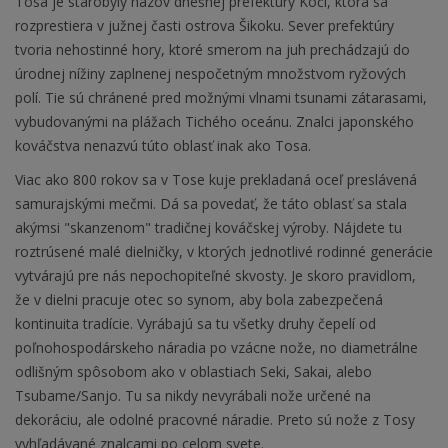
Tosa je starobylý názov dnešnej prefektúry Koči, ktorá sa
rozprestiera v južnej časti ostrova Šikoku. Sever prefektúry
tvoria nehostinné hory, ktoré smerom na juh prechádzajú do
úrodnej nížiny zaplnenej nespočetným množstvom ryžových
polí. Tie sú chránené pred možnými vlnami tsunami zátarasami,
vybudovanými na plážach Tichého oceánu. Znalci japonského
kováčstva nenazvú túto oblasť inak ako Tosa.
Viac ako 800 rokov sa v Tose kuje prekladaná oceľ preslávená
samurajskými mečmi. Dá sa povedať, že táto oblasť sa stala
akýmsi "skanzenom" tradičnej kováčskej výroby. Nájdete tu
roztrúsené malé dielničky, v ktorých jednotlivé rodinné generácie
vytvárajú pre nás nepochopiteľné skvosty. Je skoro pravidlom,
že v dielni pracuje otec so synom, aby bola zabezpečená
kontinuita tradície. Vyrábajú sa tu všetky druhy čepelí od
poľnohospodárskeho náradia po vzácne nože, no diametrálne
odlišným spôsobom ako v oblastiach Seki, Sakai, alebo
Tsubame/Sanjo. Tu sa nikdy nevyrábali nože určené na
dekoráciu, ale odolné pracovné náradie. Preto sú nože z Tosy
vyhľadávané znalcami po celom svete.