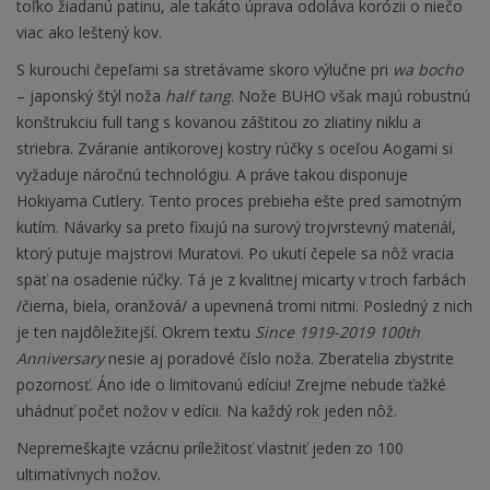
toľko žiadanú patinu, ale takáto úprava odoláva korózii o niečo
viac ako leštený kov.
S kurouchi čepeľami sa stretávame skoro výlučne pri
wa bocho
– japonský štýl noža
half tang
. Nože BUHO však majú robustnú
konštrukciu full tang s kovanou záštitou zo zliatiny niklu a
striebra. Zváranie antikorovej kostry rúčky s oceľou Aogami si
vyžaduje náročnú technológiu. A práve takou disponuje
Hokiyama Cutlery. Tento proces prebieha ešte pred samotným
kutím. Návarky sa preto fixujú na surový trojvrstevný materiál,
ktorý putuje majstrovi Muratovi. Po ukutí čepele sa nôž vracia
späť na osadenie rúčky. Tá je z kvalitnej micarty v troch farbách
/čierna, biela, oranžová/ a upevnená tromi nitmi. Posledný z nich
je ten najdôležitejší. Okrem textu
Since 1919-2019 100th
Anniversary
nesie aj poradové číslo noža. Zberatelia zbystrite
pozornosť. Áno ide o limitovanú edíciu! Zrejme nebude ťažké
uhádnuť počet nožov v edícii. Na každý rok jeden nôž.
Nepremeškajte vzácnu príležitosť vlastniť jeden zo 100
ultimatívnych nožov.