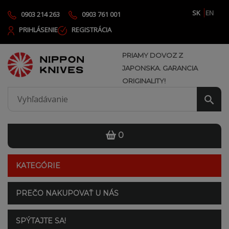
SK
EN
0903 214 263
0903 761 001
PRIHLÁSENIE
REGISTRÁCIA
PRIAMY DOVOZ Z
JAPONSKA. GARANCIA
ORIGINALITY!
0
KATEGÓRIE
PREČO NAKUPOVAŤ U NÁS
SPÝTAJTE SA!