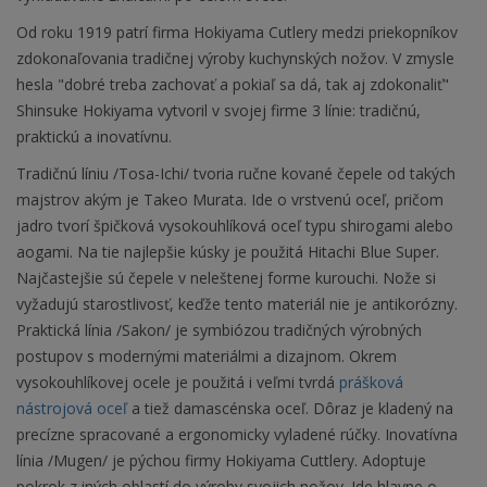
Od roku 1919 patrí firma Hokiyama Cutlery medzi priekopníkov
zdokonaľovania tradičnej výroby kuchynských nožov. V zmysle
hesla "dobré treba zachovať a pokiaľ sa dá, tak aj zdokonaliť"
Shinsuke Hokiyama vytvoril v svojej firme 3 línie: tradičnú,
praktickú a inovatívnu.
Tradičnú líniu /Tosa-Ichi/ tvoria ručne kované čepele od takých
majstrov akým je Takeo Murata. Ide o vrstvenú oceľ, pričom
jadro tvorí špičková vysokouhlíková oceľ typu shirogami alebo
aogami. Na tie najlepšie kúsky je použitá Hitachi Blue Super.
Najčastejšie sú čepele v neleštenej forme kurouchi. Nože si
vyžadujú starostlivosť, keďže tento materiál nie je antikorózny.
Praktická línia /Sakon/ je symbiózou tradičných výrobných
postupov s modernými materiálmi a dizajnom. Okrem
vysokouhlíkovej ocele je použitá i veľmi tvrdá
prášková
nástrojová oceľ
a tiež damascénska oceľ. Dôraz je kladený na
precízne spracované a ergonomicky vyladené rúčky. Inovatívna
línia /Mugen/ je pýchou firmy Hokiyama Cuttlery. Adoptuje
pokrok z iných oblastí do výroby svojich nožov. Ide hlavne o