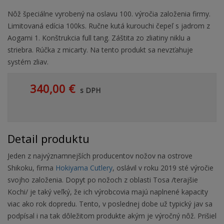
Nôž špeciálne vyrobený na oslavu 100. výročia založenia firmy.
Limitovaná edícia 100ks. Ručne kutá kurouchi čepeľ s jadrom z
Aogami 1. Konštrukcia full tang. Záštita zo zliatiny niklu a
striebra. Rúčka z micarty. Na tento produkt sa nevzťahuje
systém zliav.
340,00 €
s DPH
Detail produktu
Jeden z najvýznamnejších producentov nožov na ostrove
Shikoku, firma
Hokiyama Cutlery
, oslávil v roku 2019 sté výročie
svojho založenia. Dopyt po nožoch z oblasti Tosa /terajšie
Kochi/ je taký veľký, že ich výrobcovia majú naplnené kapacity
viac ako rok dopredu. Tento, v poslednej dobe už typický jav sa
podpísal i na tak dôležitom produkte akým je výročný nôž. Prišiel