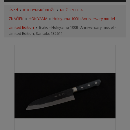
Úvod
KUCHYNSKÉ NOŽE
NOŽE PODĽA
ZNAČIEK
HOKIYAMA
Hokiyama 100th Anniversary model –
Limited Edition
Buho - Hokiyama 100th Anniversary model -
Limited Edition, Santoku132611