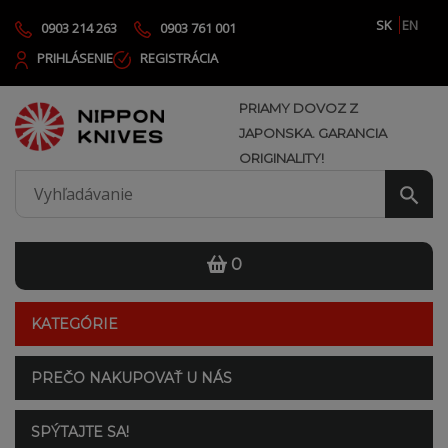
SK
EN
0903 214 263
0903 761 001
PRIHLÁSENIE
REGISTRÁCIA
PRIAMY DOVOZ Z
JAPONSKA. GARANCIA
ORIGINALITY!
0
KATEGÓRIE
PREČO NAKUPOVAŤ U NÁS
SPÝTAJTE SA!