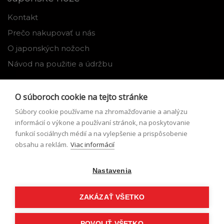
Kontakt
Prečo nakupovať u nás
O japonských nožoch
Návod na použitie a údržbu
Nástroje
O súboroch cookie na tejto stránke
Registrácia
Súbory cookie používame na zhromažďovanie a analýzu
Môj profil
informácií o výkone a používaní stránok, na poskytovanie
funkcií sociálnych médií a na vylepšenie a prispôsobenie
Zabudnuté heslo
obsahu a reklám.
Viac informácií
Odstúpenie od zmluvy
Nastavenia
Podmienky odstúpenia od zmluvy
Formulár pre odstúpenie od zmluvy
ZAKÁZAŤ VŠETKO
POVOLIŤ VŠETKO