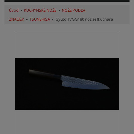
Úvod
KUCHYNSKÉ NOŽE
NOŽE PODĽA
ZNAČIEK
TSUNEHISA
Gyuto TVGG180 nôž šéfkuchára