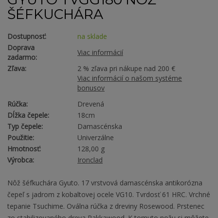
ŠÉFKUCHÁRA
Dostupnosť:
na sklade
Doprava
Viac informácií
zadarmo:
Zľava:
2 % zľava pri nákupe nad 200 €
Viac informácií o našom systéme
bonusov
Rúčka:
Drevená
Dĺžka čepele:
18cm
Typ čepele:
Damascénska
Použitie:
Univerzálne
Hmotnosť:
128,00 g
Výrobca:
Ironclad
Nôž šéfkuchára Gyuto. 17 vrstvová damascénska antikorózna
čepeľ s jadrom z kobaltovej ocele VG10. Tvrdosť 61 HRC. Vrchné
tepanie Tsuchime. Oválna rúčka z dreviny Rosewood. Prstenec
zo stabilizovaného dreva Pakkawood. K tomuto nožu si môžete