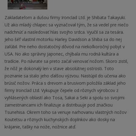
Zakladateľom a dušou firmy Ironclad Ltd. je Shibata Takayuki.
Už ako mladý chlapec sa vyznačoval tým, že sa vedel pre niečo
nadchnúť a nasledovať hlas svojho srdca. Vyučil sa za tesára.
Jeho šéf vlastnil motorku Harley Davidson a Shiba sa do nej
zaľúbil. Pre neho dostatočný dôvod na niekoľkoročný pobyt v
USA. No ako správny Japonec, chýbala mu rodná kultúra a
tradície. Po návrate sa preto začal venovať nožom. Skoro zistil,
že nôž je dokonalý len v stave absolútnej ostrosti. Toto
poznanie sa stalo jeho ďalšou výzvou. Nastúpil do učenia ako
brúsič nožov. Práca s drevom a brusivom položila základ jeho
firmy Ironclad Ltd. Vykupuje čepele od rôznych výrobcov z
vyhlásených oblastí ako Tosa, Sakai a Seki a spolu so svojimi
zamestnancami ich finalizuje a distribuuje pod značkou
Tsunehisa. Okrem toho sa venuje narhovaniu vlastných nožov
Koutetsu a rôznych kuchynských doplnkov ako dosky na
krájanie, tašky na nože, nožnice atď.