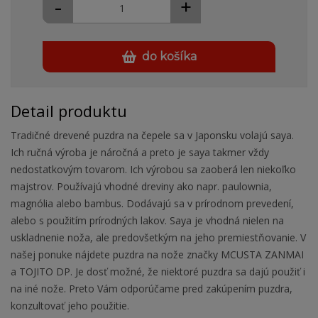
-
+
do košíka
Detail produktu
Tradičné drevené puzdra na čepele sa v Japonsku volajú saya.
Ich ručná výroba je náročná a preto je saya takmer vždy
nedostatkovým tovarom. Ich výrobou sa zaoberá len niekoľko
majstrov. Používajú vhodné dreviny ako napr. paulownia,
magnólia alebo bambus. Dodávajú sa v prírodnom prevedení,
alebo s použitím prírodných lakov. Saya je vhodná nielen na
uskladnenie noža, ale predovšetkým na jeho premiestňovanie. V
našej ponuke nájdete puzdra na nože značky MCUSTA ZANMAI
a TOJITO DP. Je dosť možné, že niektoré puzdra sa dajú použiť i
na iné nože. Preto Vám odporúčame pred zakúpením puzdra,
konzultovať jeho použitie.