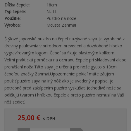
Dĺžka čepele:
18cm
Typ čepele:
NULL
Použitie:
Púzdro na nože
Výrobca:
Mcusta Zanmai
Štýlové japonské puzdro na čepeľ nazývané saya. Je vyrobené z
dreviny paulownia v prírodnom prevedení a dozdobené hlboko
vygravírovaným logom. Čepeľ sa fixuje plastovým kolíkom.
Veľmi praktická pomôcka na ochranu čepele pri skladovaní alebo
prenášaní noža.Táto saya je určená pre nože gyuto s 18cm
čepeľou značky Zanmai.Upozornenie: pokiaľ máte záujem
použiť puzdro saya na iný nôž ako je uvedený v popise, je
potrebné pred zakúpením puzdro vyskúšať. Jednotlivé nože sa
odlišujú tvarom i hrúbkou čepele a preto puzdro nemusí na Váš
nôž sedieť.
25,00 €
s DPH