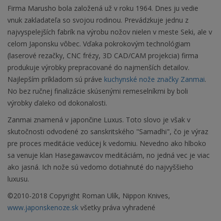
Firma Marusho bola založená už v roku 1964. Dnes ju vedie
vnuk zakladateľa so svojou rodinou. Prevádzkuje jednu z
najvyspelejších fabrík na výrobu nožov nielen v meste Seki, ale v
celom Japonsku vôbec. Vďaka pokrokovým technológiam
(laserové rezačky, CNC frézy, 3D CAD/CAM projekcia) firma
produkuje výrobky prepracované do najmenších detailov.
Najlepším príkladom sú práve
kuchynské nože značky Zanmai
.
No bez ručnej finalizácie skúsenými remeselníkmi by boli
výrobky ďaleko od dokonalosti.
Zanmai znamená v japončine Luxus. Toto slovo je však v
skutočnosti odvodené zo sanskritského "Samadhi", čo je výraz
pre proces meditácie vedúcej k vedomiu. Nevedno ako hlboko
sa venuje klan Hasegawavcov meditáciám, no jedná vec je viac
ako jasná. Ich nože sú vedomo dotiahnuté do najvyššieho
luxusu.
©2010-2018 Copyright Roman Ulík, Nippon Knives,
www.japonskenoze.sk
všetky práva vyhradené