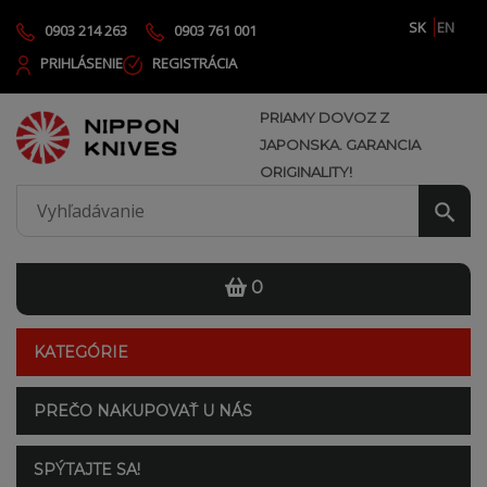
SK
EN
0903 214 263
0903 761 001
PRIHLÁSENIE
REGISTRÁCIA
PRIAMY DOVOZ Z
JAPONSKA. GARANCIA
ORIGINALITY!
0
KATEGÓRIE
PREČO NAKUPOVAŤ U NÁS
SPÝTAJTE SA!