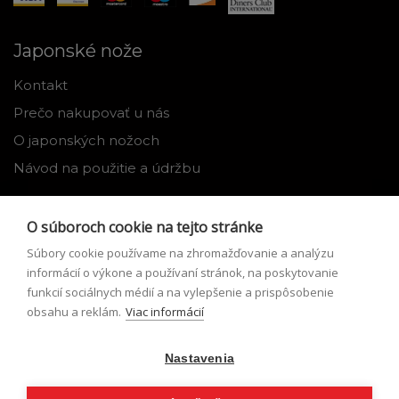
Japonské nože
Kontakt
Prečo nakupovať u nás
O japonských nožoch
Návod na použitie a údržbu
Nástroje
O súboroch cookie na tejto stránke
Registrácia
Súbory cookie používame na zhromažďovanie a analýzu
Môj profil
informácií o výkone a používaní stránok, na poskytovanie
funkcií sociálnych médií a na vylepšenie a prispôsobenie
Zabudnuté heslo
obsahu a reklám.
Viac informácií
Odstúpenie od zmluvy
Nastavenia
Podmienky odstúpenia od zmluvy
Formulár pre odstúpenie od zmluvy