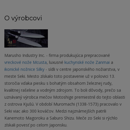
O výrobcovi
Marusho Industry Inc. - firma produkujúca prepracované
vreckové nože Mcusta
, luxusné
kuchynské nože Zanmai
a
ikonické nožnice Silky
- sídli v centre japonského nožiarstva, v
meste Seki. Mesto získalo toto postavenie už v polovici 13.
storočia vďaka piesku s bohatým obsahom železnej rudy,
kvalitnej rašeline a vodným zdrojom. To boli dôvody, prečo sa
uznávaný výrobca mečov Motoshige premiestnil do tejto oblasti
z ostrova Kjušú. V období Muromachi (1338-1573) pracovalo v
Seki viac ako 300 kováčov. Medzi najznámejších patrili
Kanemoto Magoroku a Saburo Shizu. Meče zo Seki si rýchlo
získali povesť po celom Japonsku.