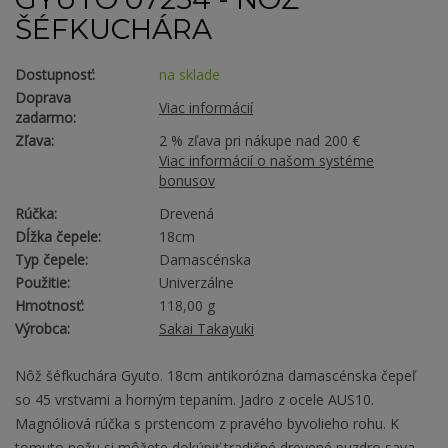
ŠÉFKUCHÁRA
Dostupnosť:
na sklade
Doprava
Viac informácií
zadarmo:
Zľava:
2 % zľava pri nákupe nad 200 €
Viac informácií o našom systéme
bonusov
Rúčka:
Drevená
Dĺžka čepele:
18cm
Typ čepele:
Damascénska
Použitie:
Univerzálne
Hmotnosť:
118,00 g
Výrobca:
Sakai Takayuki
Nôž šéfkuchára Gyuto. 18cm antikorózna damascénska čepeľ
so 45 vrstvami a horným tepaním. Jadro z ocele AUS10.
Magnóliová rúčka s prstencom z pravého byvolieho rohu. K
tomuto nožu si môžete dokúpiť tradičné drevené puzdro saya