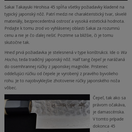
Sakai Takayuki Hirohisa 45 spĺňa všetky požiadavky kladené na
typický japonský nôž. Patrí medzi ne charakteristický tvar, skvelé
materiály, bezprecedentná ostrosť a vysoká estetická hodnota.
Pridajte k tomu zrod vo vyhlásenej oblasti Sakai za rozumnú
cenu a nie je čo ďalej riešiť. Pozrime sa bližšie, či je tomu
skutočne tak.
Hneď prvá požiadavka je stelesnená v type konštrukcii. Ide o
Wa
Hocho
, teda tradičný japonský nôž. Half tang čepeľ je narážaná
do osemhrannej rúčky z japonskej magnólie. Prstenec
oddeľujúci rúčku od čepele je vyrobený z pravého byvolieho
rohu. Je to najobvyklejšie zhotovenie rúčky japonského noža
vôbec.
Čepeľ, tak ako sa
právom očakáva,
je damascénska.
V tomto prípade
dokonca 45