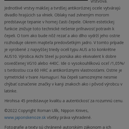
vrstvová.
Jednotlivé vrstvy mäkšej a tvrdšej antikoróznej ocele vytvárajú
divadlo hrajúcich sa vlniek. Oblaky nad zvlneným morom
predstavuje tepanie v hornej časti čepele. Okrem estetickej
funkcie znižuje toto technické riešenie priľnavosť potravín k
čepeli. O tom ako bude nôž rezať a ako dlho vydrží jeho ostrie
rozhoduje okrem majiteľa predovšetkým jadro. V tomto prípade
je vyrobené z najvyššej triedy ocelí typu AUS a to konkrétne
AUS10. Výrobca Aichi Steel ju ponúka ako ekvivalent k dobre
osvedčenej VG10 alebo 440C. Ide o vysokouhlíkovú oceľ /1,05%/
s tvrdosťou cca 60 HRC a antikoróznymi vlastnosťami. Ostrie je
symetrické v tvare
Hamaguri
. Na čepeli samozrejme nesmie
chýbať označenie značky v kanji znakoch ako i pôvod výrobcu v
latinke.
Hirohisa 45 predstavuje kvalitu a autentickosť za rozumnú cenu.
©2022 Copyright Roman Ulík, Nippon Knives,
www.japonskenoze.sk
všetky práva vyhradené.
Fotografie a texty sú chránené autorským zákonom a ich