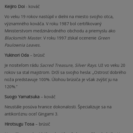
Keijiro Doi
- kováč
Vo veku 19 rokov nastúpil v dielni na miesto svojho otca,
významného kováča. V roku 1987 bol certifikovaný
Ministerstvom medzinárodného obchodu a priemyslu ako
Blacksmith Master
. V roku 1997 získal ocenenie
Green
Paulownia Leaves.
Yukinori Oda
– brúsič
Je nositeľom rádu
Sacred Treasure, Silver Rays
. Už vo veku 20
rokov sa stal majstrom. Drží sa svojho hesla: „Ostrosť dobrého
noža predstavuje 100%. Úlohou brúsiča je však zvýšiť ju na
120%.“
Suogo Yamatsuka
– kováč
Neustále posúva hranice dokonalosti. Špecializuje sa na
antikoróznu oceľ Gingami 3.
Hirotsugu Tosa
– brúsič