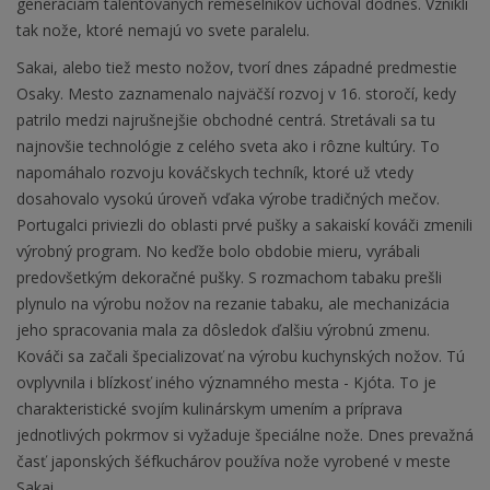
generáciám talentovaných remeselníkov uchoval dodnes. Vznikli
tak nože, ktoré nemajú vo svete paralelu.
Sakai, alebo tiež mesto nožov, tvorí dnes západné predmestie
Osaky. Mesto zaznamenalo najväčší rozvoj v 16. storočí, kedy
patrilo medzi najrušnejšie obchodné centrá. Stretávali sa tu
najnovšie technológie z celého sveta ako i rôzne kultúry. To
napomáhalo rozvoju kováčskych techník, ktoré už vtedy
dosahovalo vysokú úroveň vďaka výrobe tradičných mečov.
Portugalci priviezli do oblasti prvé pušky a sakaiskí kováči zmenili
výrobný program. No keďže bolo obdobie mieru, vyrábali
predovšetkým dekoračné pušky. S rozmachom tabaku prešli
plynulo na výrobu nožov na rezanie tabaku, ale mechanizácia
jeho spracovania mala za dôsledok ďalšiu výrobnú zmenu.
Kováči sa začali špecializovať na výrobu kuchynských nožov. Tú
ovplyvnila i blízkosť iného významného mesta - Kjóta. To je
charakteristické svojím kulinárskym umením a príprava
jednotlivých pokrmov si vyžaduje špeciálne nože. Dnes prevažná
časť japonských šéfkuchárov používa nože vyrobené v meste
Sakai.