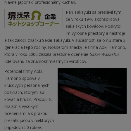
hlavne japonskí profesionálny kuchári.
Pán Takayuki sa preslávil tým,
že v roku 1946 skonsolidoval
sakaiských kováčov. Poskytol
im výrobné priestory a nástroje
a tak založil značku Sakai Takayuki. V súčasnosti sa o ňu stará 3.
generácia tejto rodiny. Nositeľom značky je firma Aoki Hamono,
ktorá v roku 2006 získala prestížne ocenenie
Sakai Wazashu
udeľovanú za zručnosť miestnych výrobcov.
Potenciál firmy Aoki
Hamono spočíva v
kľúčových personálnych
pozíciách, ktorými sú
kováč a brúsič. Pracujú tu
majstri s vysokými
oceneniami a s praxou
presahujúcou v niektorých
prípadoch 50 rokov.