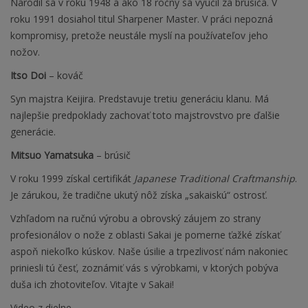
Narodil sa v roku 1948 a ako 18 ročný sa vyučil za brúsiča. V
roku 1991 dosiahol titul Sharpener Master. V práci nepozná
kompromisy, pretože neustále myslí na používateľov jeho
nožov.
Itso Doi
– kováč
Syn majstra Keijira. Predstavuje tretiu generáciu klanu. Má
najlepšie predpoklady zachovať toto majstrovstvo pre ďalšie
generácie.
Mitsuo Yamatsuka
– brúsič
V roku 1999 získal certifikát
Japanese Traditional Craftmanship
.
Je zárukou, že tradične ukutý nôž získa „sakaiskú“ ostrosť.
Vzhľadom na ručnú výrobu a obrovský záujem zo strany
profesionálov o nože z oblasti Sakai je pomerne ťažké získať
aspoň niekoľko kúskov. Naše úsilie a trpezlivosť nám nakoniec
priniesli tú česť, zoznámiť vás s výrobkami, v ktorých pobýva
duša ich zhotoviteľov. Vitajte v Sakai!
Video z dielne