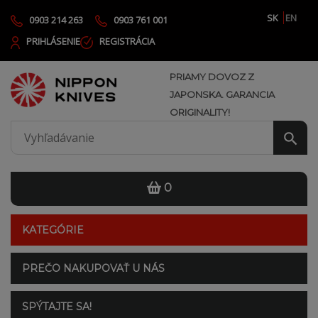
SK
EN
0903 214 263
0903 761 001
PRIHLÁSENIE
REGISTRÁCIA
PRIAMY DOVOZ Z
JAPONSKA. GARANCIA
ORIGINALITY!
0
KATEGÓRIE
PREČO NAKUPOVAŤ U NÁS
SPÝTAJTE SA!