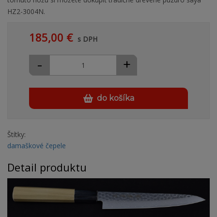
HZ2-3004N.
185,00 €
s DPH
-
+
do košíka
Štítky:
damaškové čepele
Detail produktu