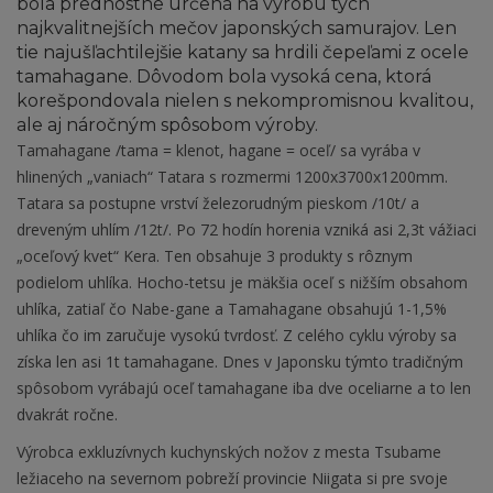
bola prednostne určená na výrobu tých
najkvalitnejších mečov japonských samurajov. Len
tie najušľachtilejšie katany sa hrdili čepeľami z ocele
tamahagane. Dôvodom bola vysoká cena, ktorá
korešpondovala nielen s nekompromisnou kvalitou,
ale aj náročným spôsobom výroby.
Tamahagane /tama = klenot, hagane = oceľ/ sa vyrába v
hlinených „vaniach“ Tatara s rozmermi 1200x3700x1200mm.
Tatara sa postupne vrství železorudným pieskom /10t/ a
dreveným uhlím /12t/. Po 72 hodín horenia vzniká asi 2,3t vážiaci
„oceľový kvet“ Kera. Ten obsahuje 3 produkty s rôznym
podielom uhlíka. Hocho-tetsu je mäkšia oceľ s nižším obsahom
uhlíka, zatiaľ čo Nabe-gane a Tamahagane obsahujú 1-1,5%
uhlíka čo im zaručuje vysokú tvrdosť. Z celého cyklu výroby sa
získa len asi 1t tamahagane. Dnes v Japonsku týmto tradičným
spôsobom vyrábajú oceľ tamahagane iba dve oceliarne a to len
dvakrát ročne.
Výrobca exkluzívnych kuchynských nožov z mesta Tsubame
ležiaceho na severnom pobreží provincie Niigata si pre svoje