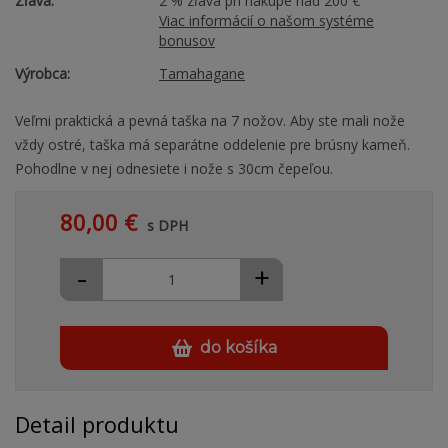
Zľava:
2 % zľava pri nákupe nad 200 €
Viac informácií o našom systéme
bonusov
Výrobca:
Tamahagane
Veľmi praktická a pevná taška na 7 nožov. Aby ste mali nože
vždy ostré, taška má separátne oddelenie pre brúsny kameň.
Pohodlne v nej odnesiete i nože s 30cm čepeľou.
80,00 €
s DPH
-
+
do košíka
Detail produktu