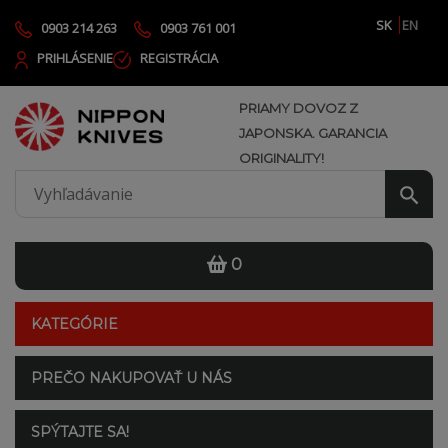
SK
EN
0903 214 263
0903 761 001
PRIHLÁSENIE
REGISTRÁCIA
PRIAMY DOVOZ Z
JAPONSKA. GARANCIA
ORIGINALITY!
0
KATEGÓRIE
PREČO NAKUPOVAŤ U NÁS
SPÝTAJTE SA!