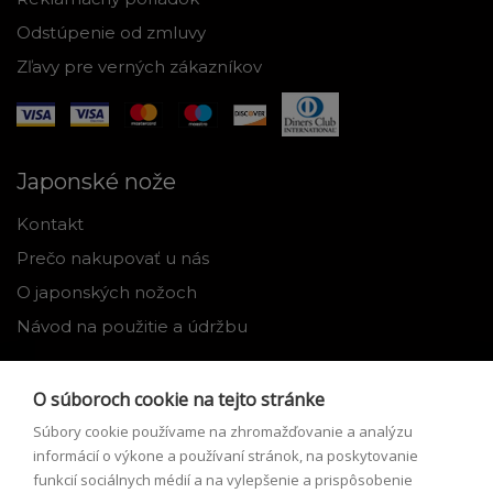
Odstúpenie od zmluvy
Zľavy pre verných zákazníkov
Japonské nože
Kontakt
Prečo nakupovať u nás
O japonských nožoch
Návod na použitie a údržbu
Nástroje
O súboroch cookie na tejto stránke
Registrácia
Súbory cookie používame na zhromažďovanie a analýzu
Môj profil
informácií o výkone a používaní stránok, na poskytovanie
funkcií sociálnych médií a na vylepšenie a prispôsobenie
Zabudnuté heslo