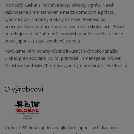
Nie každý kuchár si necháva svoje skvosty v práci. Na ich
každodenné premiestňovanie medzi domovom a prácou
výborne poslúžia tašky a obaly na nože. Rovnako sú
neoceniteľným pomocníkom pri eventoch a školeniach. Pokiaľ
potrebujete prenášať menšie množstvo nožov, určite oceníte
pravú japonskú sayu, vyrobenú z dreva.
Ponúkame Vám bohatý výber z luxusných výrobkov značky
Global, prepracované Tojiro, praktické Tamahagane, štýlovú
Mcustu alebo tašky Chroma s výborným pomerom cena/kvalita.
O výrobcovi
V roku 1985 dostal jeden z najlepších japonských dizajnérov