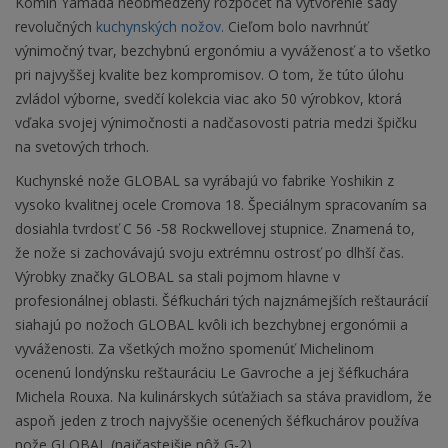
Komin Yamada neobmedzený rozpočet na vytvorenie sady
revolučných
kuchynských nožov.
Cieľom bolo navrhnúť
výnimočný tvar, bezchybnú ergonómiu a vyváženosť a to všetko
pri najvyššej kvalite bez kompromisov. O tom, že túto úlohu
zvládol výborne, svedčí kolekcia viac ako 50 výrobkov, ktorá
vďaka svojej výnimočnosti a nadčasovosti patria medzi špičku
na svetových trhoch.
Kuchynské nože GLOBAL sa vyrábajú vo fabrike Yoshikin z
vysoko kvalitnej ocele Cromova 18. Špeciálnym spracovaním sa
dosiahla tvrdosť C 56 -58 Rockwellovej stupnice. Znamená to,
že nože si zachovávajú svoju extrémnu ostrosť po dlhší čas.
Výrobky značky GLOBAL sa stali pojmom hlavne v
profesionálnej oblasti. Šéfkuchári tých najznámejších reštaurácií
siahajú po nožoch GLOBAL kvôli ich bezchybnej ergonómii a
vyváženosti. Za všetkých možno spomenúť Michelinom
ocenenú londýnsku reštauráciu Le Gavroche a jej šéfkuchára
Michela Rouxa. Na kulinárskych súťažiach sa stáva pravidlom, že
aspoň jeden z troch najvyššie ocenených šéfkuchárov používa
nože GLOBAL (najčastejšie nôž G-2).