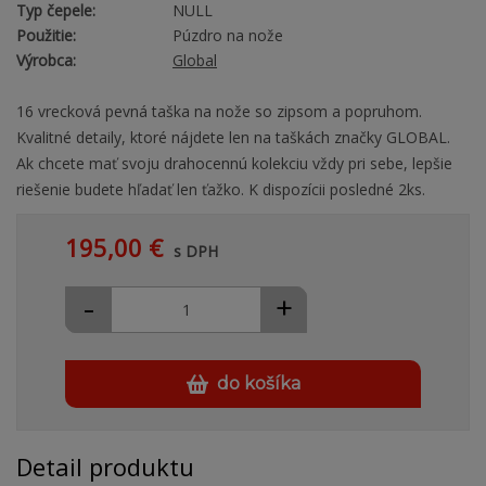
Typ čepele:
NULL
Použitie:
Púzdro na nože
Výrobca:
Global
16 vrecková pevná taška na nože so zipsom a popruhom.
Kvalitné detaily, ktoré nájdete len na taškách značky GLOBAL.
Ak chcete mať svoju drahocennú kolekciu vždy pri sebe, lepšie
riešenie budete hľadať len ťažko. K dispozícii posledné 2ks.
195,00 €
s DPH
-
+
do košíka
Detail produktu