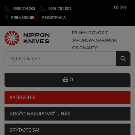
SK
EN
0903 214 263
0903 761 001
PRIHLÁSENIE
REGISTRÁCIA
PRIAMY DOVOZ Z
JAPONSKA. GARANCIA
ORIGINALITY!
0
KATEGÓRIE
PREČO NAKUPOVAŤ U NÁS
SPÝTAJTE SA!