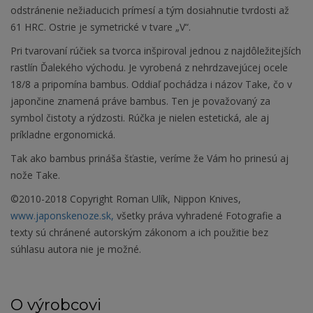
odstránenie nežiaducich prímesí a tým dosiahnutie tvrdosti až
61 HRC. Ostrie je symetrické v tvare „V“.
Pri tvarovaní rúčiek sa tvorca inšpiroval jednou z najdôležitejších
rastlín Ďalekého východu. Je vyrobená z nehrdzavejúcej ocele
18/8 a pripomína bambus. Oddiaľ pochádza i názov Take, čo v
japončine znamená práve bambus. Ten je považovaný za
symbol čistoty a rýdzosti. Rúčka je nielen estetická, ale aj
príkladne ergonomická.
Tak ako bambus prináša šťastie, veríme že Vám ho prinesú aj
nože Take.
©2010-2018 Copyright Roman Ulík, Nippon Knives,
www.japonskenoze.sk,
všetky práva vyhradené Fotografie a
texty sú chránené autorským zákonom a ich použitie bez
súhlasu autora nie je možné.
O výrobcovi