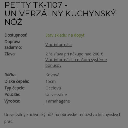
PETTY TK-1107 -
UNIVERZÁLNY KUCHYNSKÝ
NÔŽ
Dostupnosť:
Stav skladu: na dopyt
Doprava
Viac informácií
zadarmo:
Zľava:
2 % zľava pri nákupe nad 200 €
Viac informácií o našom systéme
bonusov
Rúčka:
Kovová
Dĺžka čepele:
15cm
Typ čepele:
Oceľová
Použitie:
Univerzálne
Výrobca:
Tamahagane
Univerzálny kuchynský nôž na obrovské množstvo kuchynských
prác.