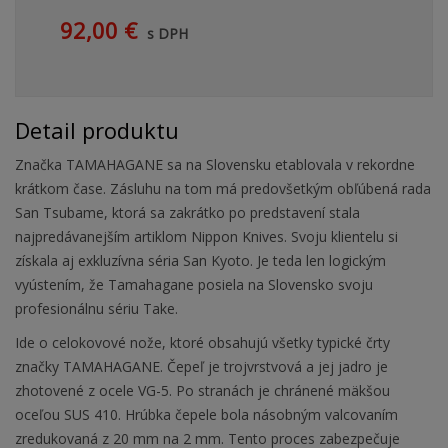
92,00 €
s DPH
Detail produktu
Značka TAMAHAGANE sa na Slovensku etablovala v rekordne
krátkom čase. Zásluhu na tom má predovšetkým obľúbená rada
San Tsubame, ktorá sa zakrátko po predstavení stala
najpredávanejším artiklom Nippon Knives. Svoju klientelu si
získala aj exkluzívna séria San Kyoto. Je teda len logickým
vyústením, že Tamahagane posiela na Slovensko svoju
profesionálnu sériu Take.
Ide o celokovové nože, ktoré obsahujú všetky typické črty
značky TAMAHAGANE. Čepeľ je trojvrstvová a jej jadro je
zhotovené z ocele VG-5. Po stranách je chránené mäkšou
oceľou SUS 410. Hrúbka čepele bola násobným valcovaním
zredukovaná z 20 mm na 2 mm. Tento proces zabezpečuje