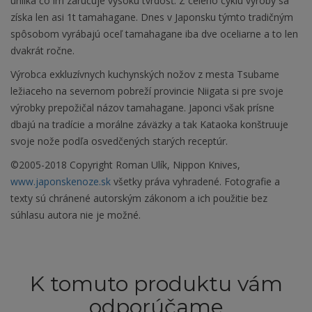
uhlíka čo im zaručuje vysokú tvrdosť. Z celého cyklu výroby sa
získa len asi 1t tamahagane. Dnes v Japonsku týmto tradičným
spôsobom vyrábajú oceľ tamahagane iba dve oceliarne a to len
dvakrát ročne.
Výrobca exkluzívnych kuchynských nožov z mesta Tsubame
ležiaceho na severnom pobreží provincie Niigata si pre svoje
výrobky prepožičal názov tamahagane. Japonci však prísne
dbajú na tradície a morálne záväzky a tak Kataoka konštruuje
svoje nože podľa osvedčených starých receptúr.
©2005-2018 Copyright Roman Ulík, Nippon Knives,
www.japonskenoze.sk
všetky práva vyhradené. Fotografie a
texty sú chránené autorským zákonom a ich použitie bez
súhlasu autora nie je možné.
K tomuto produktu vám
odporúčame