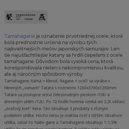
Tamahagane
je označenie prvotriednej ocele, ktorá
bola prednostne určená na výrobu tých
najkvalitnejších mečov japonských samurajov. Len
tie najušľachtilejšie katany sa hrdili čepeľami z ocele
tamahagane. Dôvodom bola vysoká cena, ktorá
korešpondovala nielen s nekompromisnou kvalitou,
ale aj náročným spôsobom výroby.
Tamahagane /tama = klenot, hagane = oceľ/ sa vyrába v
hlinených „vaniach“ Tatara s rozmermi 1200x3700x1200mm.
Tatara sa postupne vrství železorudným pieskom /10t/ a
dreveným uhlím /12t/. Po 72 hodín horenia vzniká asi 2,3t vážiaci
„oceľový kvet“ Kera. Ten obsahuje 3 produkty s rôznym
podielom uhlíka. Hocho-tetsu je mäkšia oceľ s nižším obsahom
uhlíka, zatiaľ čo Nabe-gane a Tamahagane obsahujú 1-1,5%