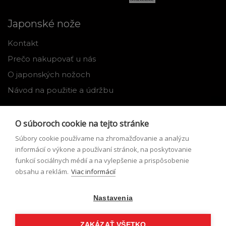
Japonské nože
Kontakt
Prečo nakupovať u nás
O japonských nožoch
Návod na použitie a údržbu
Nástroje
O súboroch cookie na tejto stránke
Registrácia
Súbory cookie používame na zhromažďovanie a analýzu
Môj profil
informácií o výkone a používaní stránok, na poskytovanie
funkcií sociálnych médií a na vylepšenie a prispôsobenie
Zabudnuté heslo
obsahu a reklám.
Viac informácií
Odstúpenie od zmluvy
Nastavenia
Podmienky odstúpenia od zmluvy
Formulár pre odstúpenie od zmluvy
ZAKÁZAŤ VŠETKO