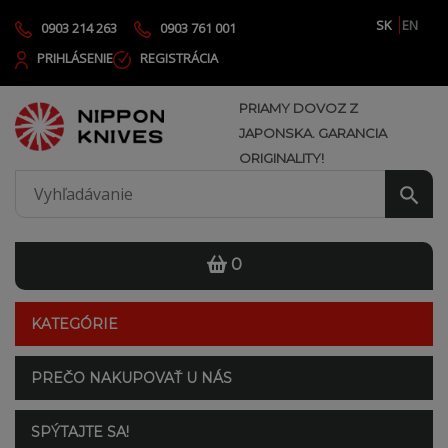
SK
EN
0903 214 263
0903 761 001
PRIHLÁSENIE
REGISTRÁCIA
PRIAMY DOVOZ Z
JAPONSKA. GARANCIA
ORIGINALITY!
0
KATEGÓRIE
PREČO NAKUPOVAŤ U NÁS
SPÝTAJTE SA!