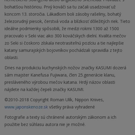
bohatšou históriou. Prvý kováči sa tu začali usadzovať už
koncom 13. storočia. Lákadlom boli zásoby rašeliny, bohatý
železorudný piesok, čerstvá voda a blízkosť dôležitých riek. Tieto
ideálne podmienky spôsobili, že medzi rokmi 1300 až 1500
pracovalo v Seki viac ako 300 kováčskych dielní. Kvalita mečov
zo Seki si čoskoro získala neotrasiteľnú pozíciu a tie najlepšie
katany samurajských bojovníkov pochádzali spravidla z tejto
oblasti.
Dnes na produkciu kuchynských nožov značky KASUMI dozerá
sám majster Kanefusa Fujiwara, člen 25.generácie klanu,
presláveného výrobou mečov katana. Hrdý názov oblasti
nájdete na každej čepeli značky KASUMI.
©2010-2018 Copyright Roman Ulík, Nippon Knives,
www.japonskenoze.sk
všetky práva vyhradené
Fotografie a texty sú chránené autorským zákonom a ich
použitie bez súhlasu autora nie je možné.