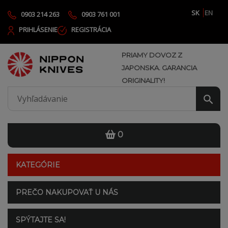
SK
EN
0903 214 263
0903 761 001
PRIHLÁSENIE
REGISTRÁCIA
PRIAMY DOVOZ Z
JAPONSKA. GARANCIA
ORIGINALITY!
0
KATEGÓRIE
PREČO NAKUPOVAŤ U NÁS
SPÝTAJTE SA!