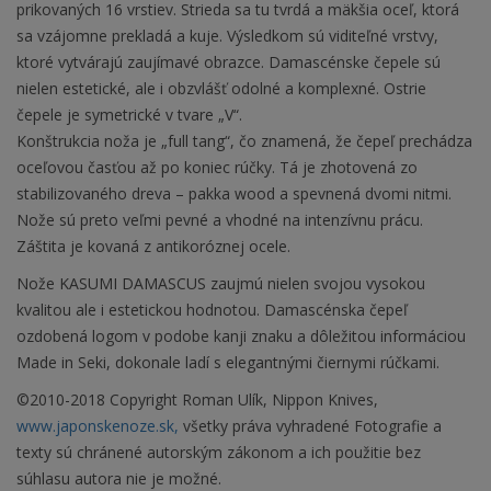
prikovaných 16 vrstiev. Strieda sa tu tvrdá a mäkšia oceľ, ktorá
sa vzájomne prekladá a kuje. Výsledkom sú viditeľné vrstvy,
ktoré vytvárajú zaujímavé obrazce. Damascénske čepele sú
nielen estetické, ale i obzvlášť odolné a komplexné. Ostrie
čepele je symetrické v tvare „V“.
Konštrukcia noža je „full tang“, čo znamená, že čepeľ prechádza
oceľovou časťou až po koniec rúčky. Tá je zhotovená zo
stabilizovaného dreva – pakka wood a spevnená dvomi nitmi.
Nože sú preto veľmi pevné a vhodné na intenzívnu prácu.
Záštita je kovaná z antikoróznej ocele.
Nože KASUMI DAMASCUS zaujmú nielen svojou vysokou
kvalitou ale i estetickou hodnotou. Damascénska čepeľ
ozdobená logom v podobe kanji znaku a dôležitou informáciou
Made in Seki, dokonale ladí s elegantnými čiernymi rúčkami.
©2010-2018 Copyright Roman Ulík, Nippon Knives,
www.japonskenoze.sk,
všetky práva vyhradené Fotografie a
texty sú chránené autorským zákonom a ich použitie bez
súhlasu autora nie je možné.