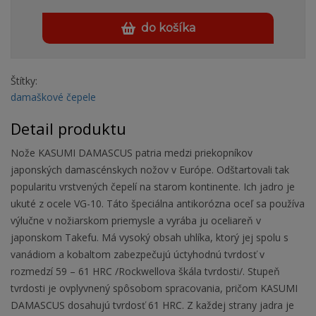
do košíka
Štítky:
damaškové čepele
Detail produktu
Nože KASUMI DAMASCUS patria medzi priekopníkov
japonských damascénskych nožov v Európe. Odštartovali tak
popularitu vrstvených čepelí na starom kontinente. Ich jadro je
ukuté z ocele VG-10. Táto špeciálna antikorózna oceľ sa používa
výlučne v nožiarskom priemysle a vyrába ju oceliareň v
japonskom Takefu. Má vysoký obsah uhlíka, ktorý jej spolu s
vanádiom a kobaltom zabezpečujú úctyhodnú tvrdosť v
rozmedzí 59 – 61 HRC /Rockwellova škála tvrdosti/. Stupeň
tvrdosti je ovplyvnený spôsobom spracovania, pričom KASUMI
DAMASCUS dosahujú tvrdosť 61 HRC. Z každej strany jadra je