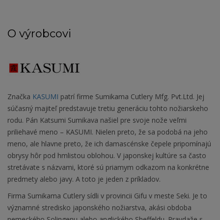
O výrobcovi
Značka
KASUMI
patrí firme Sumikama Cutlery Mfg. Pvt.Ltd. Jej
súčasný majiteľ predstavuje tretiu generáciu tohto nožiarskeho
rodu. Pán Katsumi Sumikava našiel pre svoje nože veľmi
priliehavé meno – KASUMI. Nielen preto, že sa podobá na jeho
meno, ale hlavne preto, že ich damascénske čepele pripomínajú
obrysy hôr pod hmlistou oblohou. V japonskej kultúre sa často
stretávate s názvami, ktoré sú priamym odkazom na konkrétne
predmety alebo javy. A toto je jeden z príkladov.
Firma Sumikama Cutlery sídli v provincii Gifu v meste Seki. Je to
významné stredisko japonského nožiarstva, akási obdoba
nemeckého Solingenu alebo anglického Sheffeldu. Pravdaže s