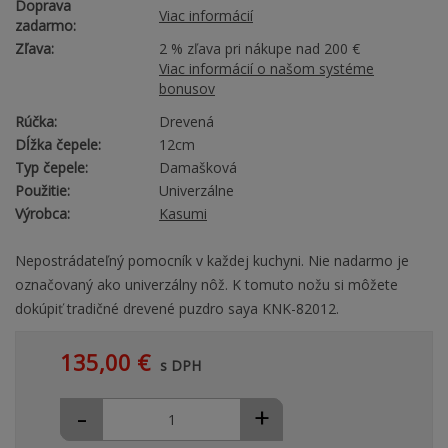
Doprava
Viac informácií
zadarmo:
Zľava:
2 % zľava pri nákupe nad 200 €
Viac informácií o našom systéme
bonusov
Rúčka:
Drevená
Dĺžka čepele:
12cm
Typ čepele:
Damašková
Použitie:
Univerzálne
Výrobca:
Kasumi
Nepostrádateľný pomocník v každej kuchyni. Nie nadarmo je
označovaný ako univerzálny nôž. K tomuto nožu si môžete
dokúpiť tradičné drevené puzdro saya KNK-82012.
135,00 €
s DPH
-
+