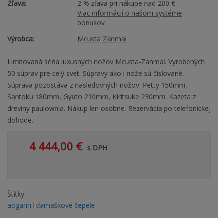
Zľava:
2 % zľava pri nákupe nad 200 €
Viac informácií o našom systéme
bonusov
Výrobca:
Mcusta Zanmai
Limitovaná séria luxusných nožov Mcusta-Zanmai. Vyrobených
50 súprav pre celý svet. Súpravy ako i nože sú číslované.
Súprava pozostáva z nasledovných nožov: Petty 150mm,
Santoku 180mm, Gyuto 210mm, Kiritsuke 230mm. Kazeta z
dreviny paulownia. Nákup len osobne. Rezervácia po telefonickej
dohode.
4 444,00 €
s DPH
Štítky:
aogami
damaškové čepele