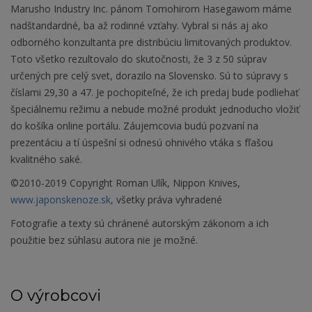
Marusho Industry Inc. pánom Tomohirom Hasegawom máme
nadštandardné, ba až rodinné vzťahy. Vybral si nás aj ako
odborného konzultanta pre distribúciu limitovaných produktov.
Toto všetko rezultovalo do skutočnosti, že 3 z 50 súprav
určených pre celý svet, dorazilo na Slovensko. Sú to súpravy s
číslami 29,30 a 47. Je pochopiteľné, že ich predaj bude podliehať
špeciálnemu režimu a nebude možné produkt jednoducho vložiť
do košíka online portálu. Záujemcovia budú pozvaní na
prezentáciu a tí úspešní si odnesú ohnivého vtáka s fľašou
kvalitného saké.
©2010-2019 Copyright Roman Ulík, Nippon Knives,
www.japonskenoze.sk,
všetky práva vyhradené
Fotografie a texty sú chránené autorským zákonom a ich
použitie bez súhlasu autora nie je možné.
O výrobcovi