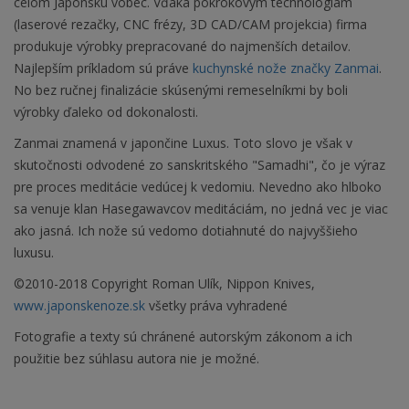
celom Japonsku vôbec. Vďaka pokrokovým technológiam
(laserové rezačky, CNC frézy, 3D CAD/CAM projekcia) firma
produkuje výrobky prepracované do najmenších detailov.
Najlepším príkladom sú práve
kuchynské nože značky Zanmai
.
No bez ručnej finalizácie skúsenými remeselníkmi by boli
výrobky ďaleko od dokonalosti.
Zanmai znamená v japončine Luxus. Toto slovo je však v
skutočnosti odvodené zo sanskritského "Samadhi", čo je výraz
pre proces meditácie vedúcej k vedomiu. Nevedno ako hlboko
sa venuje klan Hasegawavcov meditáciám, no jedná vec je viac
ako jasná. Ich nože sú vedomo dotiahnuté do najvyššieho
luxusu.
©2010-2018 Copyright Roman Ulík, Nippon Knives,
www.japonskenoze.sk
všetky práva vyhradené
Fotografie a texty sú chránené autorským zákonom a ich
použitie bez súhlasu autora nie je možné.