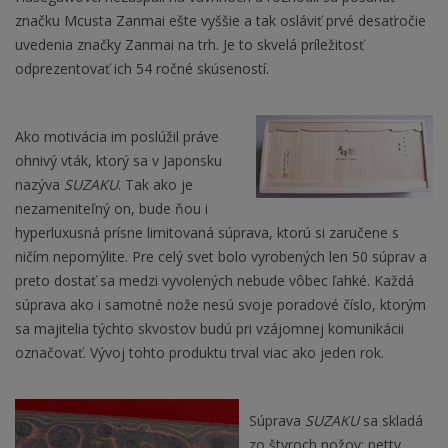
značku Mcusta Zanmai ešte vyššie a tak osláviť prvé desaťročie
uvedenia značky Zanmai na trh. Je to skvelá príležitosť
odprezentovať ich 54 ročné skúseností.
Ako motivácia im poslúžil práve
ohnivý vták, ktorý sa v Japonsku
nazýva
SUZAKU
. Tak ako je
nezameniteľný on, bude ňou i
hyperluxusná prísne limitovaná súprava, ktorú si zaručene s
ničím nepomýlite. Pre celý svet bolo vyrobených len 50 súprav a
preto dostať sa medzi vyvolených nebude vôbec ľahké. Každá
súprava ako i samotné nože nesú svoje poradové číslo, ktorým
sa majitelia týchto skvostov budú pri vzájomnej komunikácii
označovať. Vývoj tohto produktu trval viac ako jeden rok.
Súprava
SUZAKU
sa skladá
zo štyroch nožov: petty,