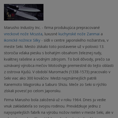
Marusho Industry Inc. - firma produkujúca prepracované
vreckové nože Mcusta
, luxusné
kuchynské nože Zanmai
a
ikonické nožnice Silky
- sídli v centre japonského nožiarstva, v
meste Seki. Mesto získalo toto postavenie už v polovici 13.
storočia vďaka piesku s bohatým obsahom železnej rudy,
kvalitnej rašeline a vodným zdrojom. To boli dôvody, prečo sa
uznávaný výrobca mečov Motoshige premiestnil do tejto oblasti
z ostrova Kjušú. V období Muromachi (1338-1573) pracovalo v
Seki viac ako 300 kováčov. Medzi najznámejších patrili
Kanemoto Magoroku a Saburo Shizu. Meče zo Seki si rýchlo
získali povesť po celom Japonsku.
Firma Marusho bola založená už v roku 1964. Dnes ju vedie
vnuk zakladateľa so svojou rodinou. Prevádzkuje jednu z
najvyspelejších fabrík na výrobu nožov nielen v meste Seki, ale v