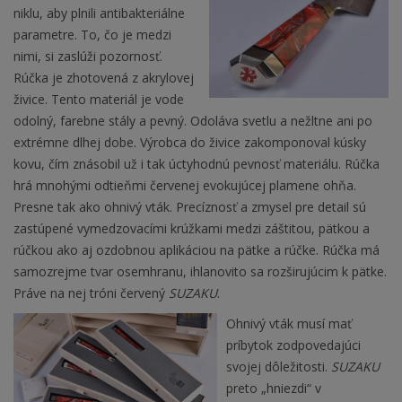
niklu, aby plnili antibakteriálne
parametre. To, čo je medzi
nimi, si zaslúži pozornosť.
Rúčka je zhotovená z akrylovej
živice. Tento materiál je vode
odolný, farebne stály a pevný. Odoláva svetlu a nežltne ani po
extrémne dlhej dobe. Výrobca do živice zakomponoval kúsky
kovu, čím znásobil už i tak úctyhodnú pevnosť materiálu. Rúčka
hrá mnohými odtieňmi červenej evokujúcej plamene ohňa.
Presne tak ako ohnivý vták. Precíznosť a zmysel pre detail sú
zastúpené vymedzovacími krúžkami medzi záštitou, pätkou a
rúčkou ako aj ozdobnou aplikáciou na pätke a rúčke. Rúčka má
samozrejme tvar osemhranu, ihlanovito sa rozširujúcim k pätke.
Práve na nej tróni červený
SUZAKU
.
Ohnivý vták musí mať
príbytok zodpovedajúci
svojej dôležitosti.
SUZAKU
preto „hniezdi“ v