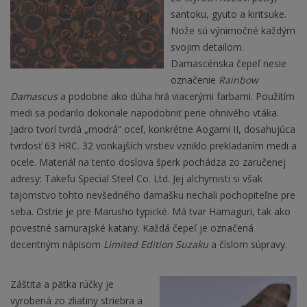
santoku, gyuto a kiritsuke.
Nože sú výnimočné každým
svojim detailom.
Damascénska čepeľ nesie
označenie
Rainbow
Damascus
a podobne ako dúha hrá viacerými farbami. Použitím
medi sa podarilo dokonale napodobniť perie ohnivého vtáka.
Jadro tvorí tvrdá „modrá“ oceľ, konkrétne Aogami II, dosahujúca
tvrdosť 63 HRC. 32 vonkajších vrstiev vzniklo prekladaním medi a
ocele. Materiál na tento doslova šperk pochádza zo zaručenej
adresy: Takefu Special Steel Co. Ltd. Jej alchymisti si však
tajomstvo tohto nevšedného damašku nechali pochopiteľne pre
seba. Ostrie je pre Marusho typické. Má tvar Hamaguri, tak ako
povestné samurajské katany. Každá čepeľ je označená
decentným nápisom
Limited Edition Suzaku
a číslom súpravy.
Záštita a pätka rúčky je
vyrobená zo zliatiny striebra a