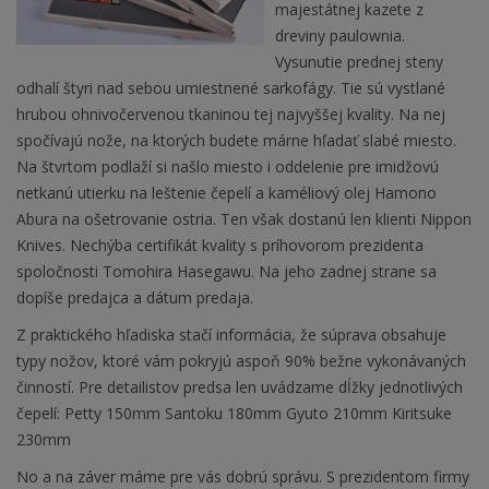
majestátnej kazete z
dreviny paulownia.
Vysunutie prednej steny
odhalí štyri nad sebou umiestnené sarkofágy. Tie sú vystlané
hrubou ohnivočervenou tkaninou tej najvyššej kvality. Na nej
spočívajú nože, na ktorých budete márne hľadať slabé miesto.
Na štvrtom podlaží si našlo miesto i oddelenie pre imidžovú
netkanú utierku na leštenie čepelí a kaméliový olej Hamono
Abura na ošetrovanie ostria. Ten však dostanú len klienti Nippon
Knives. Nechýba certifikát kvality s príhovorom prezidenta
spoločnosti Tomohira Hasegawu. Na jeho zadnej strane sa
dopíše predajca a dátum predaja.
Z praktického hľadiska stačí informácia, že súprava obsahuje
typy nožov, ktoré vám pokryjú aspoň 90% bežne vykonávaných
činností. Pre detailistov predsa len uvádzame dĺžky jednotlivých
čepelí: Petty 150mm Santoku 180mm Gyuto 210mm Kiritsuke
230mm
No a na záver máme pre vás dobrú správu. S prezidentom firmy