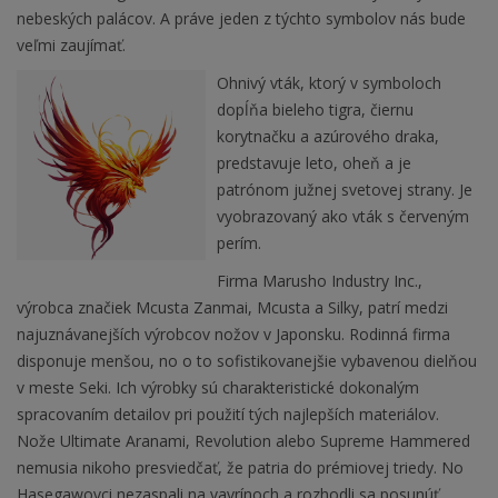
nebeských palácov. A práve jeden z týchto symbolov nás bude
veľmi zaujímať.
Ohnivý vták, ktorý v symboloch
dopĺňa bieleho tigra, čiernu
korytnačku a azúrového draka,
predstavuje leto, oheň a je
patrónom južnej svetovej strany. Je
vyobrazovaný ako vták s červeným
perím.
Firma Marusho Industry Inc.,
výrobca značiek Mcusta Zanmai, Mcusta a Silky, patrí medzi
najuznávanejších výrobcov nožov v Japonsku. Rodinná firma
disponuje menšou, no o to sofistikovanejšie vybavenou dielňou
v meste Seki. Ich výrobky sú charakteristické dokonalým
spracovaním detailov pri použití tých najlepších materiálov.
Nože Ultimate Aranami, Revolution alebo Supreme Hammered
nemusia nikoho presviedčať, že patria do prémiovej triedy. No
Hasegawovci nezaspali na vavrínoch a rozhodli sa posunúť