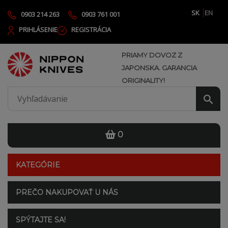
SK
EN
0903 214 263
0903 761 001
PRIHLÁSENIE
REGISTRÁCIA
PRIAMY DOVOZ Z
JAPONSKA. GARANCIA
ORIGINALITY!
0
KATEGÓRIE
PREČO NAKUPOVAŤ U NÁS
SPÝTAJTE SA!